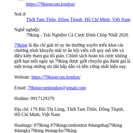
https://79kingcom.london/
Nơi ở:
Thới Tam Thôn, Đông Thạnh, Hồ Chí Minh, Việt Nam
Nghề nghiệp:
79king - Trải Nghiệm Cá Cược Đỉnh Chóp Nhất 2026
79king
là địa chỉ giải trí uy tín thường xuyên triển khai các
chương trình khuyến mãi tri ân hội viên với quy mô lớn và
điều kiện tham gia tối giản. Chính sách hoàn trả cược không
giới hạn mỗi ngày tại 79king được giới chuyên gia đánh giá là
một trong những ưu đãi hấp dẫn và bền vững nhất hiện nay.
Website:
https://79kingcom.london/
Email:
79kingcomlondon@gmail.com
Hotline: 0917129379
Địa chỉ: 179 Bùi Thị Lùng, Thới Tam Thôn, Đông Thạnh,
Hồ Chí Minh, Việt Nam
Hashtags: #79king #79kingcomlondon #dangnhap79king
#dangky79king #trangchu79king