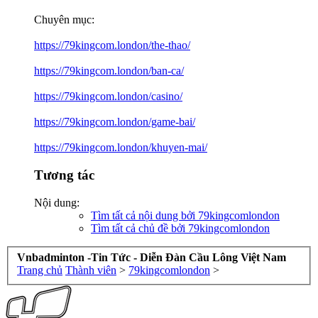
Chuyên mục:
https://79kingcom.london/the-thao/
https://79kingcom.london/ban-ca/
https://79kingcom.london/casino/
https://79kingcom.london/game-bai/
https://79kingcom.london/khuyen-mai/
Tương tác
Nội dung:
Tìm tất cả nội dung bởi 79kingcomlondon
Tìm tất cả chủ đề bởi 79kingcomlondon
Vnbadminton -Tin Tức - Diễn Đàn Cầu Lông Việt Nam
Trang chủ
Thành viên
>
79kingcomlondon
>