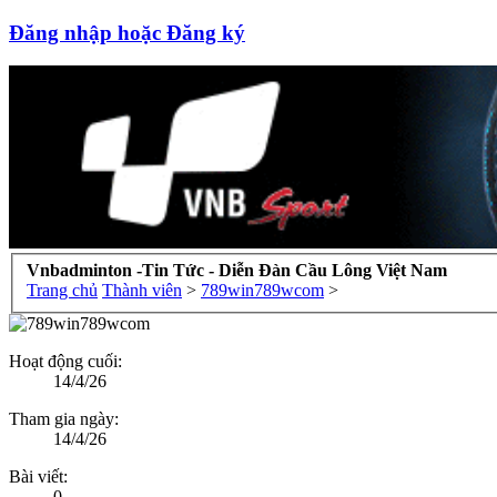
Đăng nhập hoặc Đăng ký
Vnbadminton -Tin Tức - Diễn Đàn Cầu Lông Việt Nam
Trang chủ
Thành viên
>
789win789wcom
>
Hoạt động cuối:
14/4/26
Tham gia ngày:
14/4/26
Bài viết:
0