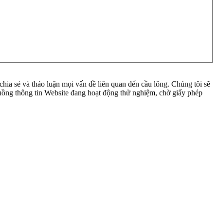
ia sẻ và thảo luận mọi vấn đề liên quan đến cầu lông. Chúng tôi sẽ
 luồng thông tin Website đang hoạt động thử nghiệm, chờ giấy phép