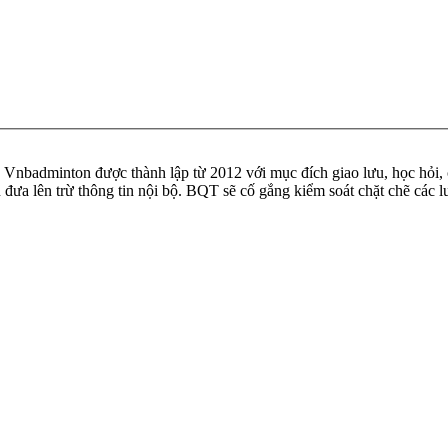
badminton được thành lập từ 2012 với mục đích giao lưu, học hỏi, ch
n đưa lên trừ thông tin nội bộ. BQT sẽ cố gắng kiểm soát chặt chẽ các