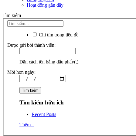
Hoạt động gần đây
Tìm kiếm
Chỉ tìm trong tiêu đề
Được gửi bởi thành viên:
Dãn cách tên bằng dấu phẩy(,).
Mới hơn ngày:
Tìm kiếm hữu ích
Recent Posts
Thêm...