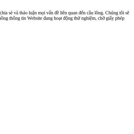
ia sẻ và thảo luận mọi vấn đề liên quan đến cầu lông. Chúng tôi sẽ
 luồng thông tin Website đang hoạt động thử nghiệm, chờ giấy phép