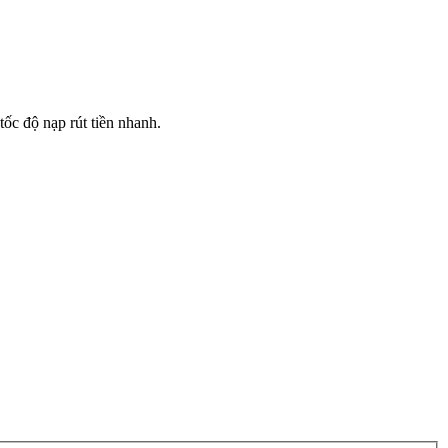
tốc độ nạp rút tiền nhanh.