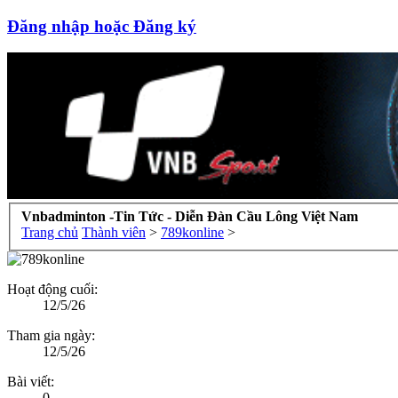
Đăng nhập hoặc Đăng ký
Vnbadminton -Tin Tức - Diễn Đàn Cầu Lông Việt Nam
Trang chủ
Thành viên
>
789konline
>
Hoạt động cuối:
12/5/26
Tham gia ngày:
12/5/26
Bài viết:
0