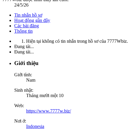
24/5/26
Tin nhắn hồ sơ
Hoạt động gần đây
Các bài đăng
Thông tin
Hiện tại không có tin nhắn trong hồ sơ của 7777Wbiz.
Đang tải...
Đang tải...
Giới thiệu
Giới tính:
Nam
Sinh nhật:
Tháng mười một 10
Web:
https://www.7777w.biz/
Nơi ở:
Indonesia