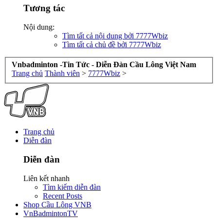
Tương tác
Nội dung:
Tìm tất cả nội dung bởi 7777Wbiz
Tìm tất cả chủ đề bởi 7777Wbiz
Vnbadminton -Tin Tức - Diễn Đàn Cầu Lông Việt Nam
Trang chủ
Thành viên
>
7777Wbiz
>
Trang chủ
Diễn đàn
Diễn đàn
Liên kết nhanh
Tìm kiếm diễn đàn
Recent Posts
Shop Cầu Lông VNB
VnBadmintonTV