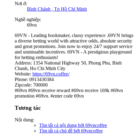
Nơi ở:
Bình Chánh , Tp Hồ Chí Minh
Nghề nghiệp:
69vn
69VN - Leading bookmaker, classy experience .69VN brings
a diverse betting world with attractive odds, absolute security
and great promotions. Join now to enjoy 24/7 support service
and unmissable incentives. 69VN - A prestigious playground
for betting enthusiasts!
Address: 1354 National Highway 50, Phong Phu, Binh
Chanh, Ho Chi Minh City
Website:
https://69vn.coffee/
Phone: 0913430384
Zipcode: 700000
#69vn #69vn receive reward #69vn receive 169k #69vn
promotion #69vn. #enter code 69vn
Tương tác
Nội dung:
Tìm tất cả nội dung bởi 69vncoffee
Tìm tất cả chủ đề bởi 69vncoffee