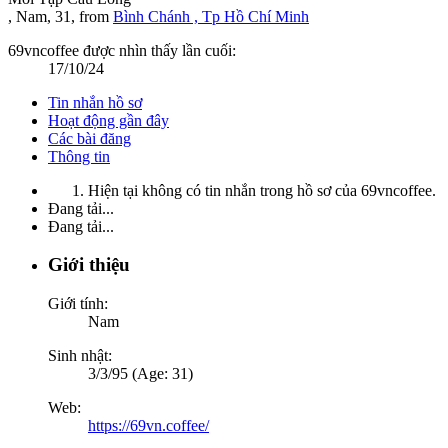
, Nam, 31,
from
Bình Chánh , Tp Hồ Chí Minh
69vncoffee được nhìn thấy lần cuối:
17/10/24
Tin nhắn hồ sơ
Hoạt động gần đây
Các bài đăng
Thông tin
Hiện tại không có tin nhắn trong hồ sơ của 69vncoffee.
Đang tải...
Đang tải...
Giới thiệu
Giới tính:
Nam
Sinh nhật:
3/3/95 (Age: 31)
Web:
https://69vn.coffee/