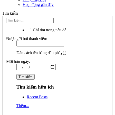
Hoạt động gần đây
Tìm kiếm
Chỉ tìm trong tiêu đề
Được gửi bởi thành viên:
Dãn cách tên bằng dấu phẩy(,).
Mới hơn ngày:
Tìm kiếm hữu ích
Recent Posts
Thêm...