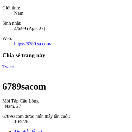
Giới tính:
Nam
Sinh nhật:
4/6/99
(Age: 27)
Web:
https://6789.sa.com/
Chia sẻ trang này
Tweet
6789sacom
Mới Tập Cầu Lông
, Nam, 27
6789sacom được nhìn thấy lần cuối:
10/5/26
Tin nhắn hồ sơ