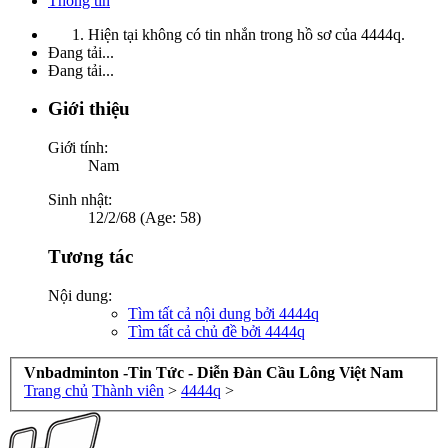
Thông tin
Hiện tại không có tin nhắn trong hồ sơ của 4444q.
Đang tải...
Đang tải...
Giới thiệu
Giới tính:
Nam
Sinh nhật:
12/2/68 (Age: 58)
Tương tác
Nội dung:
Tìm tất cả nội dung bởi 4444q
Tìm tất cả chủ đề bởi 4444q
Vnbadminton -Tin Tức - Diễn Đàn Cầu Lông Việt Nam
Trang chủ
Thành viên
>
4444q
>