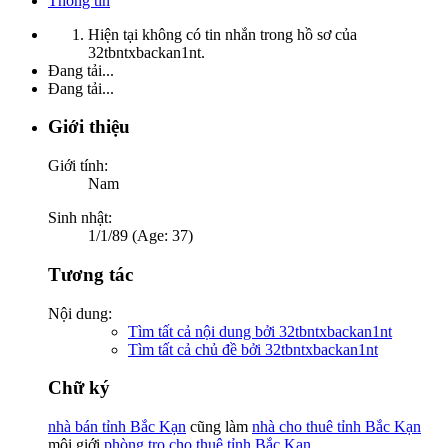
Thông tin
Hiện tại không có tin nhắn trong hồ sơ của
32tbntxbackan1nt.
Đang tải...
Đang tải...
Giới thiệu
Giới tính:
Nam
Sinh nhật:
1/1/89 (Age: 37)
Tương tác
Nội dung:
Tìm tất cả nội dung bởi 32tbntxbackan1nt
Tìm tất cả chủ đề bởi 32tbntxbackan1nt
Chữ ký
nhà bán tỉnh Bắc Kạn
cũng làm
nhà cho thuê tỉnh Bắc Kạn
môi giới
phòng trọ cho thuê tỉnh Bắc Kạn