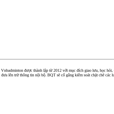
badminton được thành lập từ 2012 với mục đích giao lưu, học hỏi, ch
n đưa lên trừ thông tin nội bộ. BQT sẽ cố gắng kiểm soát chặt chẽ các