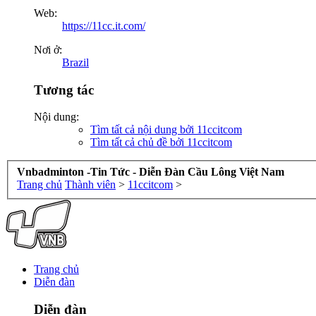
Web:
https://11cc.it.com/
Nơi ở:
Brazil
Tương tác
Nội dung:
Tìm tất cả nội dung bởi 11ccitcom
Tìm tất cả chủ đề bởi 11ccitcom
Vnbadminton -Tin Tức - Diễn Đàn Cầu Lông Việt Nam
Trang chủ
Thành viên
>
11ccitcom
>
Trang chủ
Diễn đàn
Diễn đàn