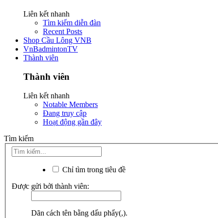
Liên kết nhanh
Tìm kiếm diễn đàn
Recent Posts
Shop Cầu Lông VNB
VnBadmintonTV
Thành viên
Thành viên
Liên kết nhanh
Notable Members
Đang truy cập
Hoạt động gần đây
Tìm kiếm
Chỉ tìm trong tiêu đề
Được gửi bởi thành viên:
Dãn cách tên bằng dấu phẩy(,).