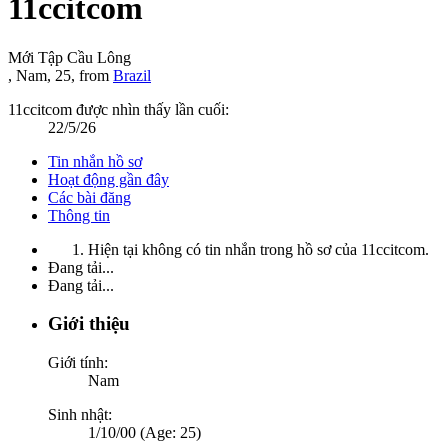
11ccitcom
Mới Tập Cầu Lông
, Nam, 25,
from
Brazil
11ccitcom được nhìn thấy lần cuối:
22/5/26
Tin nhắn hồ sơ
Hoạt động gần đây
Các bài đăng
Thông tin
Hiện tại không có tin nhắn trong hồ sơ của 11ccitcom.
Đang tải...
Đang tải...
Giới thiệu
Giới tính:
Nam
Sinh nhật:
1/10/00 (Age: 25)