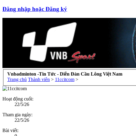
Đăng nhập hoặc Đăng ký
Vnbadminton -Tin Tức - Diễn Đàn Cầu Lông Việt Nam
Trang chủ
Thành viên
>
11ccitcom
>
Hoạt động cuối:
22/5/26
Tham gia ngày:
22/5/26
Bài viết:
0