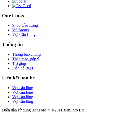
Our Links
Shop Cầu Lông
VS Sports
Vợt Cầu Lông
Thông tin
Thông báo chung
Thắc mắc, góp ý
Trợ giúp
Liên hệ BQT
Liên kết bạn bè
Vợt cầu lông
Vợt cầu lông
Vợt cầu lông
Vợt cầu lông
Diễn đàn sử dụng XenForo™ ©2011 XenForo Ltd.