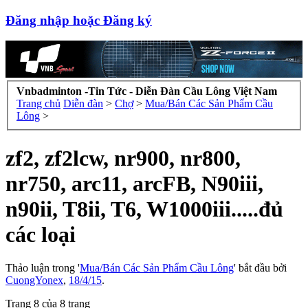
Đăng nhập hoặc Đăng ký
Vnbadminton -Tin Tức - Diễn Đàn Cầu Lông Việt Nam
Trang chủ
Diễn đàn
>
Chợ
>
Mua/Bán Các Sản Phẩm Cầu
Lông
>
zf2, zf2lcw, nr900, nr800,
nr750, arc11, arcFB, N90iii,
n90ii, T8ii, T6, W1000iii.....đủ
các loại
Thảo luận trong '
Mua/Bán Các Sản Phẩm Cầu Lông
' bắt đầu bởi
CuongYonex
,
18/4/15
.
Trang 8 của 8 trang