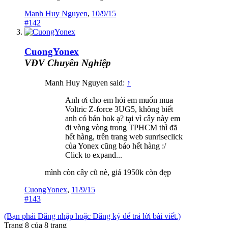
Manh Huy Nguyen
,
10/9/15
#142
CuongYonex
VĐV Chuyên Nghiệp
Manh Huy Nguyen said:
↑
Anh ơi cho em hỏi em muốn mua
Voltric Z-force 3UG5, không biết
anh có bán hok ạ? tại vì cây này em
đi vòng vòng trong TPHCM thì đã
hết hàng, trên trang web sunriseclick
của Yonex cũng báo hết hàng :/
Click to expand...
mình còn cây cũ nè, giá 1950k còn đẹp
CuongYonex
,
11/9/15
#143
(Bạn phải Đăng nhập hoặc Đăng ký để trả lời bài viết.)
Trang 8 của 8 trang