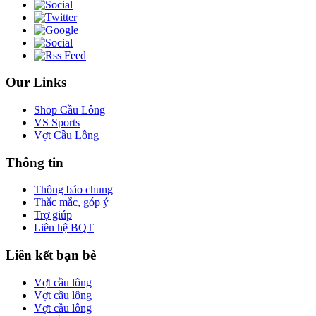
Our Links
Shop Cầu Lông
VS Sports
Vợt Cầu Lông
Thông tin
Thông báo chung
Thắc mắc, góp ý
Trợ giúp
Liên hệ BQT
Liên kết bạn bè
Vợt cầu lông
Vợt cầu lông
Vợt cầu lông