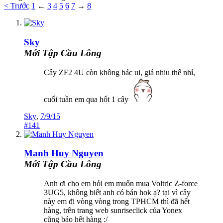
< Trước
1
←
3
4
5
6
7
→
8
Sky
Mới Tập Cầu Lông
Cây ZF2 4U còn không bác ui, giá nhiu thế nhỉ,
cuối tuần em qua hốt 1 cây
Sky
,
7/9/15
#141
Manh Huy Nguyen
Mới Tập Cầu Lông
Anh ơi cho em hỏi em muốn mua Voltric Z-force
3UG5, không biết anh có bán hok ạ? tại vì cây
này em đi vòng vòng trong TPHCM thì đã hết
hàng, trên trang web sunriseclick của Yonex
cũng báo hết hàng :/