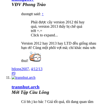
VĐV Phong Trào
duongtt said:
↑
Phải được cây version 2012 thì hay
quá, version 2013 thấy bị chê quá
trời =.=
Click to expand...
Version 2012 hay 2013 hay LTD đều giống nhau
bạn ơi! Cùng một phôi vợt mà; chỉ khác màu sơn
thui!
htlong2607
,
4/12/13
#9
trannhut.arch
Mới Tập Cầu Lông
Có bh j ko bác ? Giá tốt quá, tôi đang quan tâm