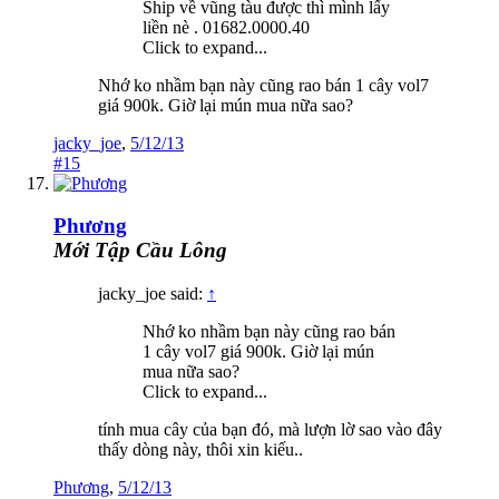
Ship về vũng tàu được thì mình lấy
liền nè . 01682.0000.40
Click to expand...
Nhớ ko nhầm bạn này cũng rao bán 1 cây vol7
giá 900k. Giờ lại mún mua nữa sao?
jacky_joe
,
5/12/13
#15
Phương
Mới Tập Cầu Lông
jacky_joe said:
↑
Nhớ ko nhầm bạn này cũng rao bán
1 cây vol7 giá 900k. Giờ lại mún
mua nữa sao?
Click to expand...
tính mua cây của bạn đó, mà lượn lờ sao vào đây
thấy dòng này, thôi xin kiếu..
Phương
,
5/12/13