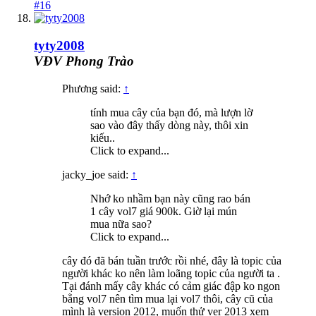
#16
tyty2008
VĐV Phong Trào
Phương said:
↑
tính mua cây của bạn đó, mà lượn lờ
sao vào đây thấy dòng này, thôi xin
kiếu..
Click to expand...
jacky_joe said:
↑
Nhớ ko nhầm bạn này cũng rao bán
1 cây vol7 giá 900k. Giờ lại mún
mua nữa sao?
Click to expand...
cây đó đã bán tuần trước rồi nhé, đây là topic của
người khác ko nên làm loãng topic của người ta .
Tại đánh mấy cây khác có cảm giác đập ko ngon
bằng vol7 nên tìm mua lại vol7 thôi, cây cũ của
mình là version 2012, muốn thử ver 2013 xem