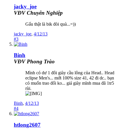
jacky_joe
VĐV Chuyên Nghiệp
Gấu thật là bik đòi quà...=))
jacky_joe
,
4/12/13
#3
Binh
VĐV Phong Trào
Mình có dư 1 đôi giày cầu lông của Head.. Head
eclipse Men's... mới 100% size 41, 42 đi dc.. bạn
có muốn trao đổi ko... giá giày mình mua đã 1tr5
rùi.
Binh
,
4/12/13
#4
htlong2607