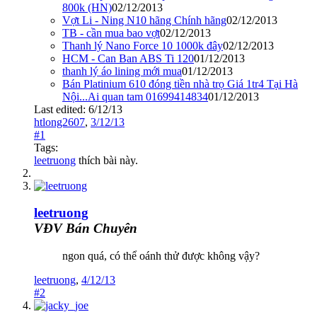
800k (HN)
02/12/2013
Vợt Li - Ning N10 hãng Chính hãng
02/12/2013
TB - cần mua bao vợt
02/12/2013
Thanh lý Nano Force 10 1000k đây
02/12/2013
HCM - Can Ban ABS Ti 120
01/12/2013
thanh lý áo lining mới mua
01/12/2013
Bán Platinium 610 đóng tiền nhà trọ Giá 1tr4 Tại Hà
Nội...Ai quan tam 01699414834
01/12/2013
Last edited:
6/12/13
htlong2607
,
3/12/13
#1
Tags:
leetruong
thích bài này.
leetruong
VĐV Bán Chuyên
ngon quá, có thể oánh thử được không vậy?
leetruong
,
4/12/13
#2