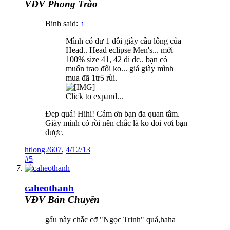
VĐV Phong Trào
Binh said:
↑
Mình có dư 1 đôi giày cầu lông của
Head.. Head eclipse Men's... mới
100% size 41, 42 đi dc.. bạn có
muốn trao đổi ko... giá giày mình
mua đã 1tr5 rùi.
Click to expand...
Đep quá! Hihi! Cám ơn bạn đa quan tâm.
Giày mình có rồi nên chắc là ko đoi vơi bạn
được.
htlong2607
,
4/12/13
#5
caheothanh
VĐV Bán Chuyên
gấu này chắc cỡ "Ngọc Trinh" quá,haha