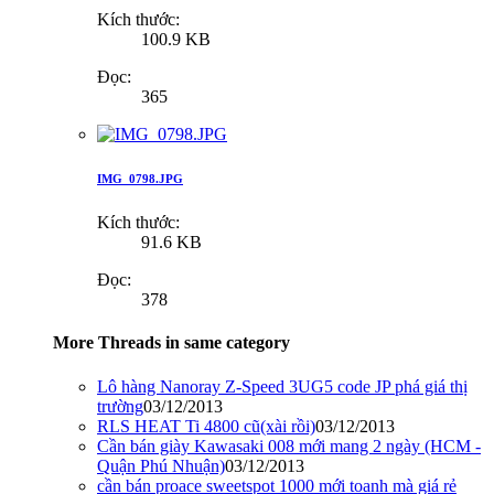
Kích thước:
100.9 KB
Đọc:
365
IMG_0798.JPG
Kích thước:
91.6 KB
Đọc:
378
More Threads in same category
Lô hàng Nanoray Z-Speed 3UG5 code JP phá giá thị
trường
03/12/2013
RLS HEAT Ti 4800 cũ(xài rồi)
03/12/2013
Cần bán giày Kawasaki 008 mới mang 2 ngày (HCM -
Quận Phú Nhuận)
03/12/2013
cần bán proace sweetspot 1000 mới toanh mà giá rẻ