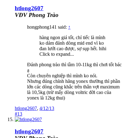
htlong2607
VĐV Phong Trào
hongphong141 said:
↑
hàng ngon giá tốt, chỉ tiếc là mình
ko dám đánh dòng mid end vì ko
đan lưới cao được, sợ sụp hết. hihi
Click to expand...
Đánh phong trào thì tầm 10-11kg thì chơi tốt bác
ạ
Còn chuyên nghiệp thì mình ko nói.
Nhưng đúng chính hãng yonex thường thì phần
lớn các dòng cũng khắc trên thân vợt maximum
là 10,5kg (trừ mấy dòng voltric đời cao của
yonex là 12kg thui)
htlong2607
,
4/12/13
#13
htlong2607