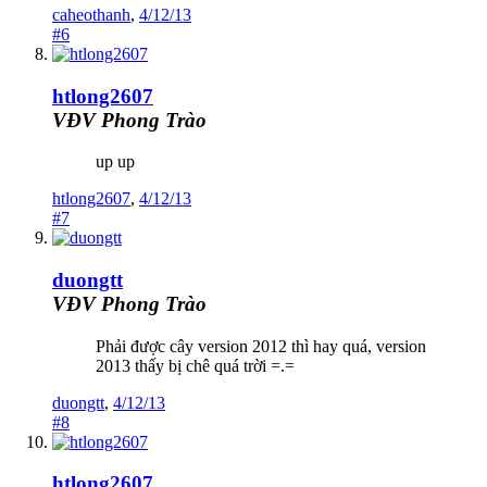
caheothanh
,
4/12/13
#6
htlong2607
VĐV Phong Trào
up up
htlong2607
,
4/12/13
#7
duongtt
VĐV Phong Trào
Phải được cây version 2012 thì hay quá, version
2013 thấy bị chê quá trời =.=
duongtt
,
4/12/13
#8
htlong2607