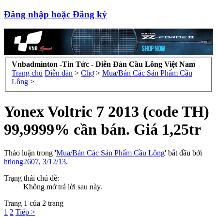
Đăng nhập hoặc Đăng ký
Vnbadminton -Tin Tức - Diễn Đàn Cầu Lông Việt Nam
Trang chủ
Diễn đàn
>
Chợ
>
Mua/Bán Các Sản Phẩm Cầu
Lông
>
Yonex Voltric 7 2013 (code TH)
99,9999% cần bán. Giá 1,25tr
Thảo luận trong '
Mua/Bán Các Sản Phẩm Cầu Lông
' bắt đầu bởi
htlong2607
,
3/12/13
.
Trạng thái chủ đề:
Không mở trả lời sau này.
Trang 1 của 2 trang
1
2
Tiếp >