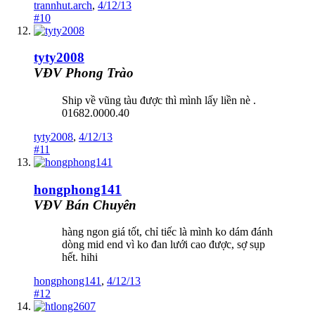
trannhut.arch
,
4/12/13
#10
tyty2008
VĐV Phong Trào
Ship về vũng tàu được thì mình lấy liền nè .
01682.0000.40
tyty2008
,
4/12/13
#11
hongphong141
VĐV Bán Chuyên
hàng ngon giá tốt, chỉ tiếc là mình ko dám đánh
dòng mid end vì ko đan lưới cao được, sợ sụp
hết. hihi
hongphong141
,
4/12/13
#12