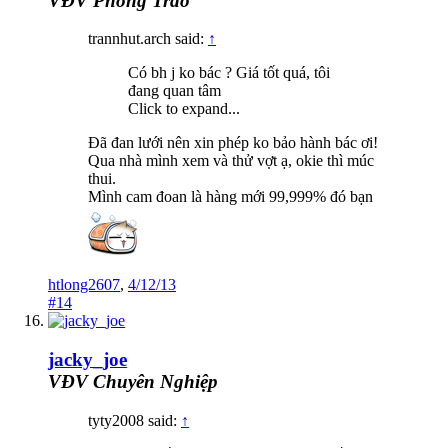
VĐV Phong Trào
trannhut.arch said:
↑
Có bh j ko bác ? Giá tốt quá, tôi
đang quan tâm
Click to expand...
Đã đan lưới nên xin phép ko bảo hành bác ơi!
Qua nhà mình xem và thử vợt ạ, okie thì múc
thui.
Mình cam đoan là hàng mới 99,999% đó bạn
htlong2607
,
4/12/13
#14
jacky_joe
VĐV Chuyên Nghiệp
tyty2008 said:
↑