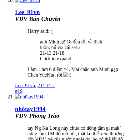
Lee_91vn
VĐV Bán Chuyên
Harry said:
↑
anh Minh gỡ 18 đều rồi về đích
luôn, hú vía cái set 2
21-13 21-18
Click to expand...
Làm 1 hơi 6 điểm ^^. Mai chắc anh Minh gặp
Chen YueKun rồi
Lee_91vn
,
21/11/12
#19
nhõtay1994
VĐV Phong Trào
tay Ng Ka Long này chưa có tiếng tăm gì mak`
cũng làm TM đổ mồ hôi, thật ko thể xem thường
lớp VĐV trẻ của nước ngoài đc, họ có thể lật đổ