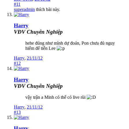
#11
superadmin
thích bài này.
Harry
VĐV Chuyên Nghiệp
hehe đúng như mình dự đoán, Pon chưa đủ nguy
hiểm để tiễn Lee
Harry
,
21/11/12
#12
Harry
VĐV Chuyên Nghiệp
vậy trận a Minh có thể có live rùi
Harry
,
21/11/12
#13
Harry