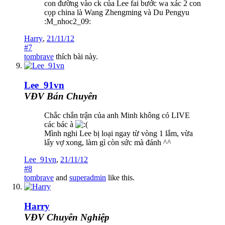
con đường vào ck của Lee fai bước wa xác 2 con
cọp china là Wang Zhengming và Du Pengyu
:M_nhoc2_09:
Harry
,
21/11/12
#7
tombrave
thích bài này.
Lee_91vn
VĐV Bán Chuyên
Chắc chắn trận của anh Minh không có LIVE
các bác à
Mình nghi Lee bị loại ngay từ vòng 1 lắm, vừa
lấy vợ xong, làm gì còn sức mà đánh ^^
Lee_91vn
,
21/11/12
#8
tombrave
and
superadmin
like this.
Harry
VĐV Chuyên Nghiệp