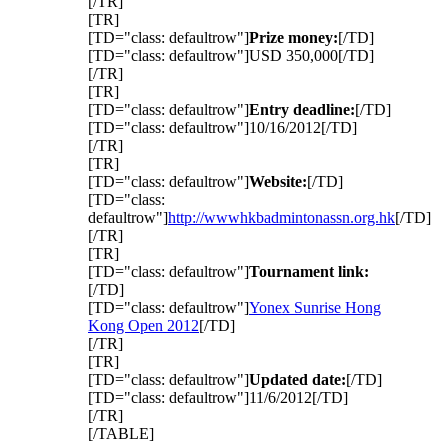
[/TR]
[TR]
[TD="class: defaultrow"]
Prize money:
[/TD]
[TD="class: defaultrow"]USD 350,000[/TD]
[/TR]
[TR]
[TD="class: defaultrow"]
Entry deadline:
[/TD]
[TD="class: defaultrow"]10/16/2012[/TD]
[/TR]
[TR]
[TD="class: defaultrow"]
Website:
[/TD]
[TD="class:
defaultrow"]
http://wwwhkbadmintonassn.org.hk
[/TD]
[/TR]
[TR]
[TD="class: defaultrow"]
Tournament link:
[/TD]
[TD="class: defaultrow"]
Yonex Sunrise Hong
Kong Open 2012
[/TD]
[/TR]
[TR]
[TD="class: defaultrow"]
Updated date:
[/TD]
[TD="class: defaultrow"]11/6/2012[/TD]
[/TR]
[/TABLE]