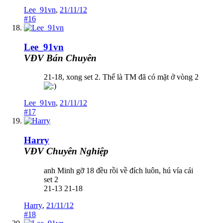
Lee_91vn
,
21/11/12
#16
Lee_91vn
VĐV Bán Chuyên
21-18, xong set 2. Thế là TM đã có mặt ở vòng 2
Lee_91vn
,
21/11/12
#17
Harry
VĐV Chuyên Nghiệp
anh Minh gỡ 18 đều rồi về đích luôn, hú vía cái
set 2
21-13 21-18
Harry
,
21/11/12
#18