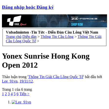
Đăng nhập hoặc Đăng ký
Vnbadminton -Tin Tức - Diễn Đàn Cầu Lông Việt Nam
Trang chủ
Diễn đàn
>
Thông Tin Cầu Lông
>
Thông Tin Giải
Cầu Lông Quốc Tế
>
Yonex Sunrise Hong Kong
Open 2012
Thảo luận trong '
Thông Tin Giải Cầu Lông Quốc Tế
' bắt đầu bởi
Lee_91vn
,
19/11/12
.
Trang 1 của 6 trang
1
2
3
4
5
6
Tiếp >