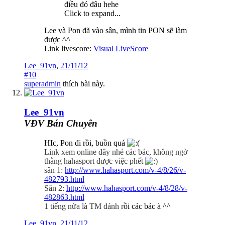
điều đó đâu hehe
Click to expand...
Lee và Pon đã vào sân, mình tin PON sẽ làm
được ^^
Link livescore:
Visual LiveScore
Lee_91vn
,
21/11/12
#10
superadmin
thích bài này.
Lee_91vn
VĐV Bán Chuyên
HIc, Pon đi rồi, buồn quá
Link xem online đây nhé các bác, không ngờ
thằng hahasport được việc phết
sân 1:
http://www.hahasport.com/v-4/8/26/v-
482793.html
Sân 2:
http://www.hahasport.com/v-4/8/28/v-
482863.html
1 tiếng nữa là TM đánh r
ồi các bác à ^^
Lee_91vn
,
21/11/12