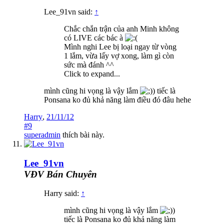
Lee_91vn said:
↑
Chắc chắn trận của anh Minh không
có LIVE các bác à
Mình nghi Lee bị loại ngay từ vòng
1 lắm, vừa lấy vợ xong, làm gì còn
sức mà đánh ^^
Click to expand...
mình cũng hi vọng là vậy lắm
) tiếc là
Ponsana ko đủ khả năng làm điều đó đâu hehe
Harry
,
21/11/12
#9
superadmin
thích bài này.
Lee_91vn
VĐV Bán Chuyên
Harry said:
↑
mình cũng hi vọng là vậy lắm
)
tiếc là Ponsana ko đủ khả năng làm