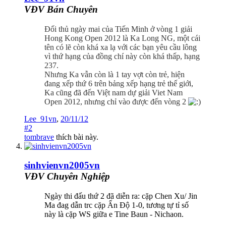
VĐV Bán Chuyên
Đối thủ ngày mai của Tiến Minh ở vòng 1 giải
Hong Kong Open 2012 là Ka Long NG, một cái
tên có lẽ còn khá xa lạ với các bạn yêu cầu lông
vì thứ hạng của đồng chí này còn khá thấp, hạng
237.
Nhưng Ka vẫn còn là 1 tay vợt còn trẻ, hiện
đang
xếp thứ 6 trên bảng xếp hạng trẻ thế giới,
Ka cũng đã đến Việt nam dự giải Viet Nam
Open 2012, nhưng chỉ vào được đến vòng 2
Lee_91vn
,
20/11/12
#2
tombrave
thích bài này.
sinhvienvn2005vn
VĐV Chuyên Nghiệp
Ngày thi đấu thứ 2 đã diễn ra: cặp Chen Xu/ Jin
Ma đag dẫn trc cặp Ấn Độ 1-0, tương tự tỉ số
này là cặp WS giữa e Tine Baun - Nichaon.