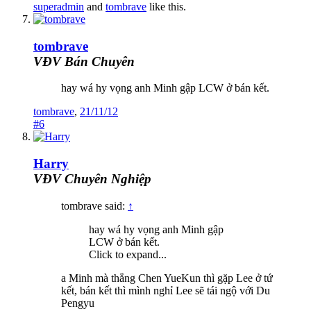
superadmin
and
tombrave
like this.
tombrave
VĐV Bán Chuyên
hay wá hy vọng anh Minh gập LCW ở bán kết.
tombrave
,
21/11/12
#6
Harry
VĐV Chuyên Nghiệp
tombrave said:
↑
hay wá hy vọng anh Minh gập
LCW ở bán kết.
Click to expand...
a Minh mà thắng Chen YueKun thì gặp Lee ở tứ
kết, bán kết thì mình nghỉ Lee sẽ tái ngộ với Du
Pengyu