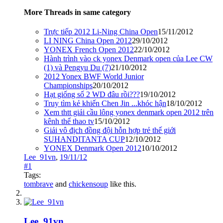
More Threads in same category
Trực tiếp 2012 Li-Ning China Open
15/11/2012
LI NING China Open 2012
29/10/2012
YONEX French Open 2012
22/10/2012
Hành trình vào ck yonex Denmark open của Lee CW
(1) và Pengyu Du (7)
21/10/2012
2012 Yonex BWF World Junior
Championships
20/10/2012
Hạt giống số 2 WD đâu rồi???
19/10/2012
Truy tìm kẻ khiến Chen Jin ...khóc hận
18/10/2012
Xem thtt giải cầu lông yonex denmark open 2012 trên
kênh thể thao tv
15/10/2012
Giải vô địch đồng đội hỗn hợp trẻ thế giới
SUHANDITANTA CUP
12/10/2012
YONEX Denmark Open 2012
10/10/2012
Lee_91vn
,
19/11/12
#1
Tags:
tombrave
and
chickensoup
like this.
Lee_91vn