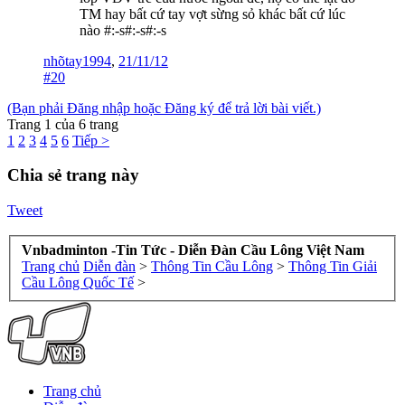
TM hay bất cứ tay vợt sừng sỏ khác bất cứ lúc
nào #:-s#:-s#:-s
nhõtay1994
,
21/11/12
#20
(Bạn phải Đăng nhập hoặc Đăng ký để trả lời bài viết.)
Trang 1 của 6 trang
1
2
3
4
5
6
Tiếp >
Chia sẻ trang này
Tweet
Vnbadminton -Tin Tức - Diễn Đàn Cầu Lông Việt Nam
Trang chủ
Diễn đàn
>
Thông Tin Cầu Lông
>
Thông Tin Giải
Cầu Lông Quốc Tế
>
Trang chủ