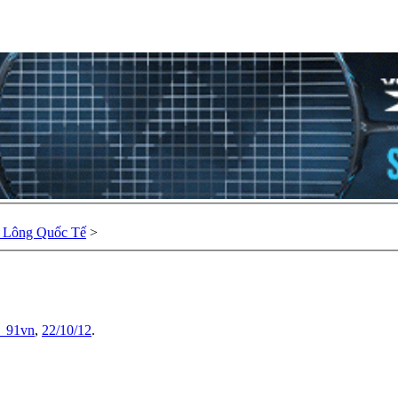
u Lông Quốc Tế
>
_91vn
,
22/10/12
.