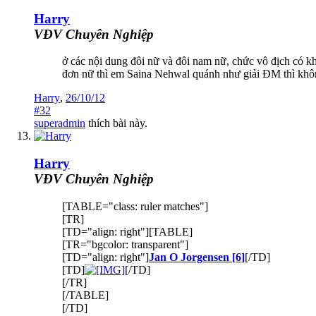
Harry
VĐV Chuyên Nghiệp
ở các nội dung đôi nữ và đôi nam nữ, chức vô địch có kh
đơn nữ thì em Saina Nehwal quánh như giải ĐM thì khôn
Harry
,
26/10/12
#32
superadmin
thích bài này.
Harry
VĐV Chuyên Nghiệp
[TABLE="class: ruler matches"]
[TR]
[TD="align: right"][TABLE]
[TR="bgcolor: transparent"]
[TD="align: right"]
Jan O Jorgensen [6]
[/TD]
[TD]
[/TD]
[/TR]
[/TABLE]
[/TD]