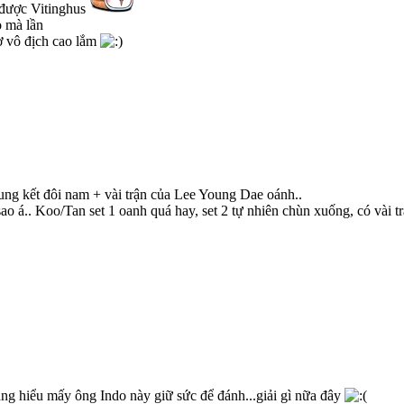
 được Vitinghus
o mà lần
ơ vô địch cao lắm
hung kết đôi nam + vài trận của Lee Young Dae oánh..
ao á.. Koo/Tan set 1 oanh quá hay, set 2 tự nhiên chùn xuống, có vài t
ng hiểu mấy ông Indo này giữ sức để đánh...giải gì nữa đây