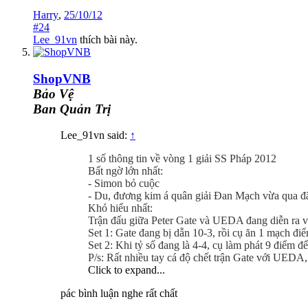
Harry
,
25/10/12
#24
Lee_91vn
thích bài này.
ShopVNB
Bảo Vệ
Ban Quản Trị
Lee_91vn said:
↑
1 số thông tin về vòng 1 giải SS Pháp 2012
Bất ngờ lớn nhất:
- Simon bỏ cuộc
- Du, đương kim á quân giải Đan Mạch vừa qua 
Khó hiểu nhất:
Trận đấu giữa Peter Gate và UEDA đang diễn ra vô
Set 1: Gate đang bị dẫn 10-3, rồi cụ ăn 1 mạch đi
Set 2: Khi tỷ số đang là 4-4, cụ làm phát 9 điểm để
P/s: Rất nhiều tay cá độ chết trận Gate với UED
Click to expand...
pác bình luận nghe rất chất