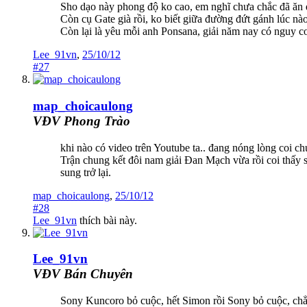
Sho dạo này phong độ ko cao, em nghĩ chưa chắc đã ăn
Còn cụ Gate già rồi, ko biết giữa đường đứt gánh lúc nà
Còn lại là yêu mỗi anh Ponsana, giải năm nay có nguy c
Lee_91vn
,
25/10/12
#27
map_choicaulong
VĐV Phong Trào
khi nào có video trên Youtube ta.. đang nóng lòng coi c
Trận chung kết đôi nam giải Đan Mạch vừa rồi coi thấy s
sung trở lại.
map_choicaulong
,
25/10/12
#28
Lee_91vn
thích bài này.
Lee_91vn
VĐV Bán Chuyên
Sony Kuncoro bỏ cuộc, hết Simon rồi Sony bỏ cuộc, chẳ