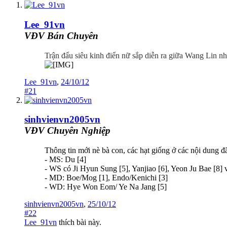
Lee_91vn
VĐV Bán Chuyên
Trận đấu siêu kinh điển nữ sắp diễn ra giữa Wang Lin nhỏ
Lee_91vn
,
24/10/12
#21
sinhvienvn2005vn
VĐV Chuyên Nghiệp
Thông tin mới nè bà con, các hạt giống ở các nội dung đã
- MS: Du [4]
- WS có Ji Hyun Sung [5], Yanjiao [6], Yeon Ju Bae [8] v
- MD: Boe/Mog [1], Endo/Kenichi [3]
- WD: Hye Won Eom/ Ye Na Jang [5]
sinhvienvn2005vn
,
25/10/12
#22
Lee_91vn
thích bài này.