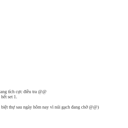
đang tích cực điều tra @@
hết set 1.
 biệt thự sau ngày hôm nay vì núi gạch đang chờ @@)