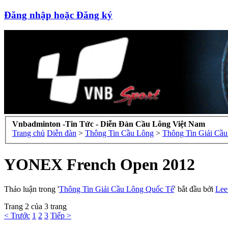
Đăng nhập hoặc Đăng ký
Vnbadminton -Tin Tức - Diễn Đàn Cầu Lông Việt Nam
Trang chủ
Diễn đàn
>
Thông Tin Cầu Lông
>
Thông Tin Giải Cầ
YONEX French Open 2012
Thảo luận trong '
Thông Tin Giải Cầu Lông Quốc Tế
' bắt đầu bởi
Lee
Trang 2 của 3 trang
< Trước
1
2
3
Tiếp >