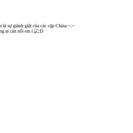
i là sự giành giật của các cặp China ~.~
g ai cản nổi em í