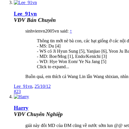
Lee_91vn
VĐV Bán Chuyên
sinhvienvn2005vn said:
↑
Thông tin mới nè bà con, các hạt giống ở các nội d
- MS: Du [4]
- WS có Ji Hyun Sung [5], Yanjiao [6], Yeon Ju Ba
- MD: Boe/Mog [1], Endo/Kenichi [3]
- WD: Hye Won Eom/ Ye Na Jang [5]
Click to expand...
Buồn quá, em thích cả Wang Lin lẫn Wang shixian, nhìn 
Lee_91vn
,
25/10/12
#23
Harry
VĐV Chuyên Nghiệp
giải này đôi MD của ĐM cũng về nước sớm lun @@ setia