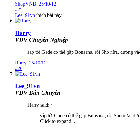
ShopVNB
,
25/10/12
#25
Lee_91vn
thích bài này.
Harry
VĐV Chuyên Nghiệp
sắp tới Gade có thể gặp Bonsana, rồi Sho nữa, đường và
Harry
,
25/10/12
#26
Lee_91vn
VĐV Bán Chuyên
Harry said:
↑
sắp tới Gade có thể gặp Bonsana, rồi Sho nữa, đư
Click to expand...