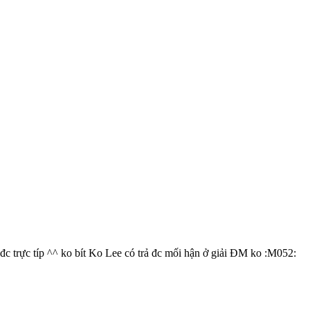
 đc trực típ ^^ ko bít Ko Lee có trả đc mối hận ở giải ĐM ko :M052: