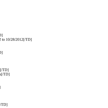
D]
2 to 10/28/2012[/TD]
D]
[/TD]
s[/TD]
]
[/TD]