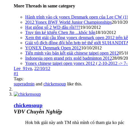
More Threads in same category
Hành trình vào ck yonex Denmark open của Lee CW (1)
2012 Yonex BWF World Junior Championships
20/10/2
Hạt giống số 2 WD đâu rồi???
19/10/2012
Truy tìm kẻ khiến Chen Jin ...khóc hận
18/10/2012
Xem thtt giải cầu lông yonex denmark open 2012 trên kê
Giải vô địch đồng đội hỗn hợp trẻ thế giới SUHAND
YONEX Denmark Open 2012
10/10/2012
Tiến minh vào bán kết giải chinese taipei open 2012
05/1
Indonesia open grand prix gold badminton 2012
28/09/2
Yonex chinese taipei open yonex 2012 ( 2-10-2012 -> 7
Lee_91vn
,
22/10/12
#1
Tags:
superadmin
and
chickensoup
like this.
chickensoup
VĐV Chuyên Nghiệp
Hok bik giải này anh TM nhà mình có tham gia ko pác