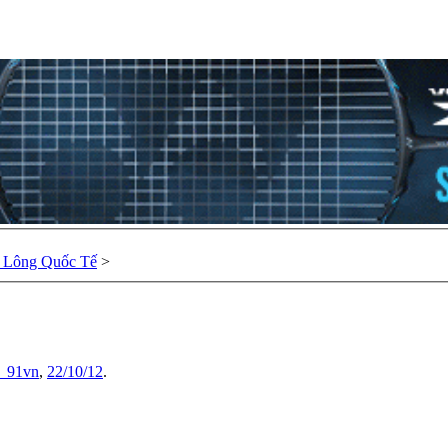
u Lông Quốc Tế
>
_91vn
,
22/10/12
.