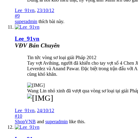
Lee_91vn
,
23/10/12
#9
superadmin
thích bài này.
Lee_91vn
VĐV Bán Chuyên
Tin tức vòng sơ loại giải Pháp 2012
Tay vợt Avihing, người đã khiến cho tay vợt số 4 Chen Ji
Leverdez và Anand Pawar. Đặc biệt trong trận đấu với A
cùng khó khăn.
Wang Lin nhỏ xinh đã vượt qua vòng sơ loại tại giải Ph
Lee_91vn
,
24/10/12
#10
ShopVNB
and
superadmin
like this.