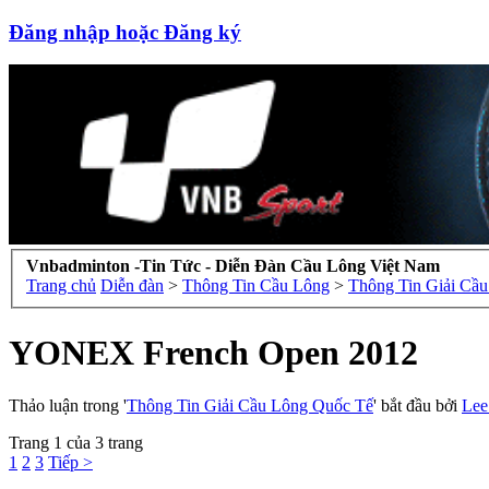
Đăng nhập hoặc Đăng ký
Vnbadminton -Tin Tức - Diễn Đàn Cầu Lông Việt Nam
Trang chủ
Diễn đàn
>
Thông Tin Cầu Lông
>
Thông Tin Giải Cầ
YONEX French Open 2012
Thảo luận trong '
Thông Tin Giải Cầu Lông Quốc Tế
' bắt đầu bởi
Lee
Trang 1 của 3 trang
1
2
3
Tiếp >