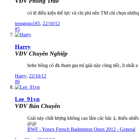
VĐV Phong Trào
có lẽ điều kiện thể lực và chi phí nên TM chỉ chọn nhữn
trongngo185
,
22/10/12
#5
Harry
VĐV Chuyên Nghiệp
hehe hông có đk tham gia mí giải này cũng tiếc, ít nhất 
Harry
,
22/10/12
#6
Lee_91vn
VĐV Bán Chuyên
Giải này chất lượng không cao lắm các bác à, thiếu nhiề
@@
BWF - Yonex French Badminton Open 2012 - General