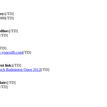
ey:
[/TD]
000[/TD]
dline:
[/TD]
[/TD]
/TD]
w.yonexifb.com
[/TD]
t link:
[/TD]
nch Badminton Open 2012
[/TD]
ate:
[/TD]
[/TD]