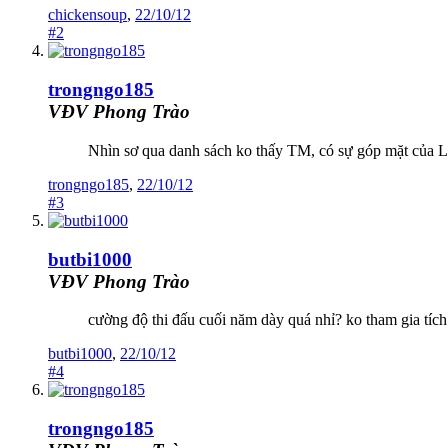
chickensoup
,
22/10/12
#2
trongngo185
VĐV Phong Trào
Nhìn sơ qua danh sách ko thấy TM, có sự góp mặt của L
trongngo185
,
22/10/12
#3
butbi1000
VĐV Phong Trào
cường độ thi đấu cuối năm dày quá nhỉ? ko tham gia tích
butbi1000
,
22/10/12
#4
trongngo185