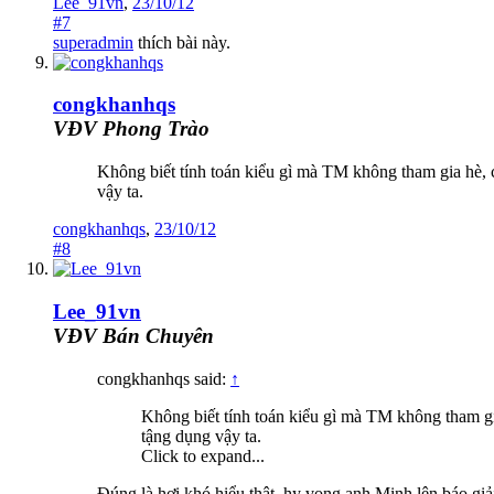
Lee_91vn
,
23/10/12
#7
superadmin
thích bài này.
congkhanhqs
VĐV Phong Trào
Không biết tính toán kiểu gì mà TM không tham gia hè,
vậy ta.
congkhanhqs
,
23/10/12
#8
Lee_91vn
VĐV Bán Chuyên
congkhanhqs said:
↑
Không biết tính toán kiểu gì mà TM không tham g
tậng dụng vậy ta.
Click to expand...
Đúng là hơi khó hiểu thật, hy vọng anh Minh lên báo giả