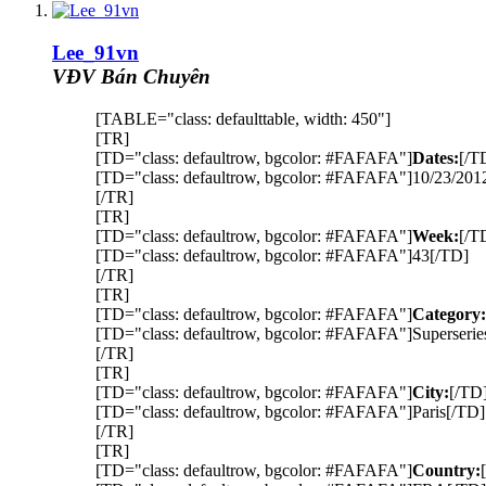
Lee_91vn
VĐV Bán Chuyên
[TABLE="class: defaulttable, width: 450"]
[TR]
[TD="class: defaultrow, bgcolor: #FAFAFA"]
Dates:
[/T
[TD="class: defaultrow, bgcolor: #FAFAFA"]10/23/201
[/TR]
[TR]
[TD="class: defaultrow, bgcolor: #FAFAFA"]
Week:
[/T
[TD="class: defaultrow, bgcolor: #FAFAFA"]43[/TD]
[/TR]
[TR]
[TD="class: defaultrow, bgcolor: #FAFAFA"]
Category:
[TD="class: defaultrow, bgcolor: #FAFAFA"]Superserie
[/TR]
[TR]
[TD="class: defaultrow, bgcolor: #FAFAFA"]
City:
[/TD
[TD="class: defaultrow, bgcolor: #FAFAFA"]Paris[/TD]
[/TR]
[TR]
[TD="class: defaultrow, bgcolor: #FAFAFA"]
Country: