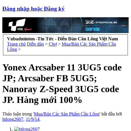
Đăng nhập hoặc Đăng ký
Vnbadminton -Tin Tức - Diễn Đàn Cầu Lông Việt Nam
Trang chủ
Diễn đàn
>
Chợ
>
Mua/Bán Các Sản Phẩm Cầu
Lông
>
Yonex Arcsaber 11 3UG5 code
JP; Arcsaber FB 5UG5;
Nanoray Z-Speed 3UG5 code
JP. Hàng mới 100%
Thảo luận trong '
Mua/Bán Các Sản Phẩm Cầu Lông
' bắt đầu bởi
htlong2607
,
11/9/14
.