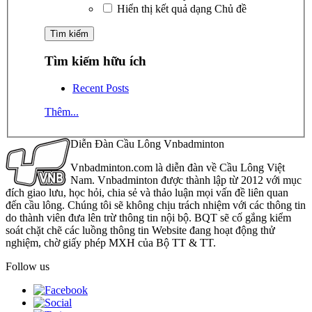
Hiển thị kết quả dạng Chủ đề
Tìm kiếm hữu ích
Recent Posts
Thêm...
Diễn Đàn Cầu Lông Vnbadminton
Vnbadminton.com là diễn đàn về Cầu Lông Việt
Nam. Vnbadminton được thành lập từ 2012 với mục
đích giao lưu, học hỏi, chia sẻ và thảo luận mọi vấn đề liên quan
đến cầu lông. Chúng tôi sẽ không chịu trách nhiệm với các thông tin
do thành viên đưa lên trừ thông tin nội bộ. BQT sẽ cố gắng kiểm
soát chặt chẽ các luồng thông tin Website đang hoạt động thử
nghiệm, chờ giấy phép MXH của Bộ TT & TT.
Follow us