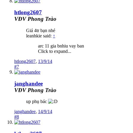
htlong2607
VĐV Phong Trào
Giá 4tr bạn nhé
leanhkie said:
↑
arc 11 gia bnhiu vay ban
Click to expand...
htlong2607
,
13/9/14
#7
janghandee
VĐV Phong Trào
up phụ bác
janghandee
,
14/9/14
#8