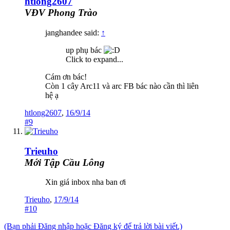
htlong2607
VĐV Phong Trào
janghandee said:
↑
up phụ bác
Click to expand...
Cám ơn bác!
Còn 1 cây Arc11 và arc FB bác nào cần thì liên
hệ ạ
htlong2607
,
16/9/14
#9
Trieuho
Mới Tập Cầu Lông
Xin giá inbox nha ban ơi
Trieuho
,
17/9/14
#10
(Bạn phải Đăng nhập hoặc Đăng ký để trả lời bài viết.)