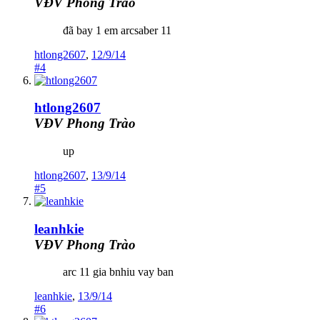
VĐV Phong Trào
đã bay 1 em arcsaber 11
htlong2607
,
12/9/14
#4
htlong2607
VĐV Phong Trào
up
htlong2607
,
13/9/14
#5
leanhkie
VĐV Phong Trào
arc 11 gia bnhiu vay ban
leanhkie
,
13/9/14
#6