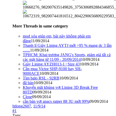
More Threads in same category
mod xóa giúp em, bài này không phải em
đăng
11/09/2014
Thanh lí Giày Lining AYTJ mới >95 % mang dc 3 lần
.......
11/09/2014
TPHCM: Khai trương JANG's Sports, giảm giá tất cả
các mặt hàng từ 11/09 - 20/09/2014
10/09/2014
Giày Lining AYZH013-1 | Size 43
10/09/2014
Cần mua Victor SHP-9100 hay SH-
9000ACE
10/09/2014
Tìm balo RSL - 92RB
10/09/2014
đã bán
10/09/2014
Khuyến mãi khủng vợt Lining 3D Break Free
80TD
09/09/2014
Close
09/09/2014
cần bán vơt apacs raiper 88 3U mới 99%
09/09/2014
htlong2607
,
11/9/14
#1
Tags: