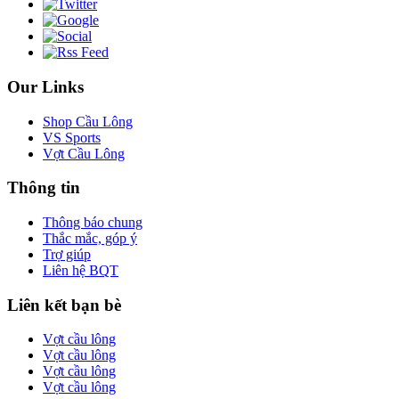
Our Links
Shop Cầu Lông
VS Sports
Vợt Cầu Lông
Thông tin
Thông báo chung
Thắc mắc, góp ý
Trợ giúp
Liên hệ BQT
Liên kết bạn bè
Vợt cầu lông
Vợt cầu lông
Vợt cầu lông
Vợt cầu lông