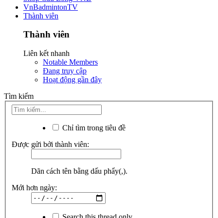
VnBadmintonTV
Thành viên
Thành viên
Liên kết nhanh
Notable Members
Đang truy cập
Hoạt động gần đây
Tìm kiếm
Chỉ tìm trong tiêu đề
Được gửi bởi thành viên:
Dãn cách tên bằng dấu phẩy(,).
Mới hơn ngày:
Search this thread only