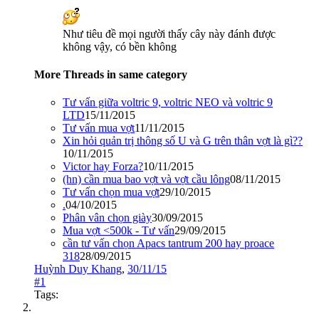
Như tiêu đề mọi người thấy cây này đánh được
không vậy, có bền không
More Threads in same category
Tư vấn giữa voltric 9, voltric NEO và voltric 9
LTD
15/11/2015
Tư vấn mua vợt
11/11/2015
Xin hỏi quản trị thông số U và G trên thân vợt là gì??
10/11/2015
Victor hay Forza?
10/11/2015
(hn) cần mua bao vợt và vợt cầu lông
08/11/2015
Tư vấn chọn mua vợt
29/10/2015
.
04/10/2015
Phân vân chọn giày
30/09/2015
Mua vợt <500k - Tư vấn
29/09/2015
cần tư vấn chọn Apacs tantrum 200 hay proace
318
28/09/2015
Huỳnh Duy Khang
,
30/11/15
#1
Tags: