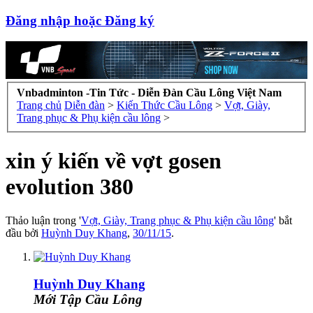
Đăng nhập hoặc Đăng ký
Vnbadminton -Tin Tức - Diễn Đàn Cầu Lông Việt Nam
Trang chủ
Diễn đàn
>
Kiến Thức Cầu Lông
>
Vợt, Giày,
Trang phục & Phụ kiện cầu lông
>
xin ý kiến về vợt gosen
evolution 380
Thảo luận trong '
Vợt, Giày, Trang phục & Phụ kiện cầu lông
' bắt
đầu bởi
Huỳnh Duy Khang
,
30/11/15
.
Huỳnh Duy Khang
Mới Tập Cầu Lông