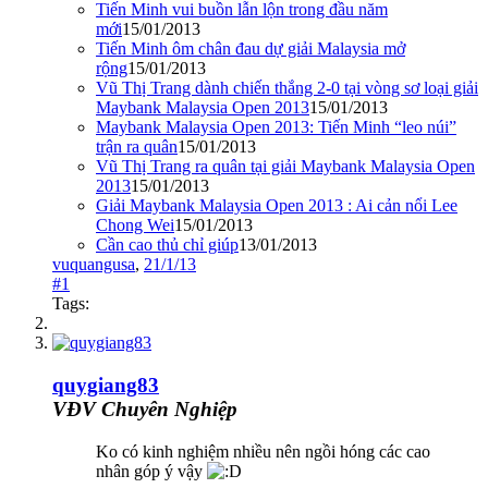
Tiến Minh vui buồn lẫn lộn trong đầu năm
mới
15/01/2013
Tiến Minh ôm chân đau dự giải Malaysia mở
rộng
15/01/2013
Vũ Thị Trang dành chiến thắng 2-0 tại vòng sơ loại giải
Maybank Malaysia Open 2013
15/01/2013
Maybank Malaysia Open 2013: Tiến Minh “leo núi”
trận ra quân
15/01/2013
Vũ Thị Trang ra quân tại giải Maybank Malaysia Open
2013
15/01/2013
Giải Maybank Malaysia Open 2013 : Ai cản nổi Lee
Chong Wei
15/01/2013
Cần cao thủ chỉ giúp
13/01/2013
vuquangusa
,
21/1/13
#1
Tags:
quygiang83
VĐV Chuyên Nghiệp
Ko có kinh nghiệm nhiều nên ngồi hóng các cao
nhân góp ý vậy