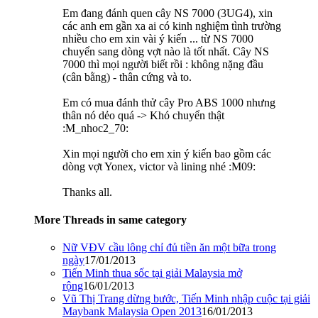
Em đang đánh quen cây NS 7000 (3UG4), xin
các anh em gần xa ai có kinh nghiệm tình trường
nhiều cho em xin vài ý kiến ... từ NS 7000
chuyển sang dòng vợt nào là tốt nhất. Cây NS
7000 thì mọi người biết rồi : không nặng đầu
(cân bằng) - thân cứng và to.
Em có mua đánh thử cây Pro ABS 1000 nhưng
thân nó dẻo quá -> Khó chuyển thật
:M_nhoc2_70:
Xin mọi người cho em xin ý kiến bao gồm các
dòng vợt Yonex, victor và lining nhé :M09:
Thanks all.
More Threads in same category
Nữ VĐV cầu lông chỉ đủ tiền ăn một bữa trong
ngày
17/01/2013
Tiến Minh thua sốc tại giải Malaysia mở
rộng
16/01/2013
Vũ Thị Trang dừng bước, Tiến Minh nhập cuộc tại giải
Maybank Malaysia Open 2013
16/01/2013