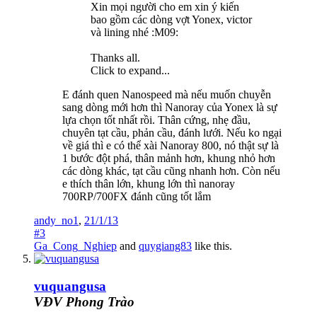
Xin mọi người cho em xin ý kiến
bao gồm các dòng vợt Yonex, victor
và lining nhé :M09:
Thanks all.
Click to expand...
E đánh quen Nanospeed mà nếu muốn chuyễn
sang dòng mới hơn thì Nanoray của Yonex là sự
lựa chọn tốt nhất rồi. Thân cứng, nhẹ đầu,
chuyên tạt cầu, phản cầu, đánh lưới. Nếu ko ngại
về giá thì e có thể xài Nanoray 800, nó thật sự là
1 bước đột phá, thân mảnh hơn, khung nhỏ hơn
các dòng khác, tạt cầu cũng nhanh hơn. Còn nếu
e thích thân lớn, khung lớn thì nanoray
700RP/700FX đánh cũng tốt lắm
andy_no1
,
21/1/13
#3
Ga_Cong_Nghiep
and
quygiang83
like this.
vuquangusa
VĐV Phong Trào