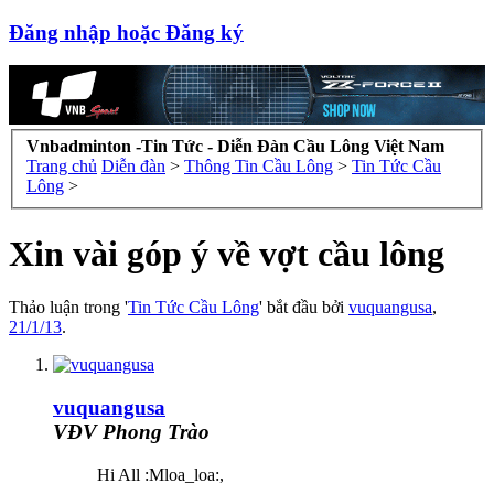
Đăng nhập hoặc Đăng ký
Vnbadminton -Tin Tức - Diễn Đàn Cầu Lông Việt Nam
Trang chủ
Diễn đàn
>
Thông Tin Cầu Lông
>
Tin Tức Cầu
Lông
>
Xin vài góp ý về vợt cầu lông
Thảo luận trong '
Tin Tức Cầu Lông
' bắt đầu bởi
vuquangusa
,
21/1/13
.
vuquangusa
VĐV Phong Trào
Hi All :Mloa_loa:,