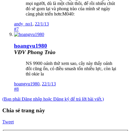
mọi người, dù là một chút thôi, để rồi nhiều chút
đó sẽ gom lại và phong trào của mình sẽ ngày
càng phát triển hơn:M040:
andy_no1
,
22/1/13
#7
hoangvu1980
VĐV Phong Trào
NS 9900 oánh thử xem sao, cây này thấy oánh
đôi cũng ổn, có điều smash tốn nhiều lực, còn lại
thì okie la
hoangvu1980
,
22/1/13
#8
(Bạn phải Đăng nhập hoặc Đăng ký để trả lời bài viết.)
Chia sẻ trang này
Tweet