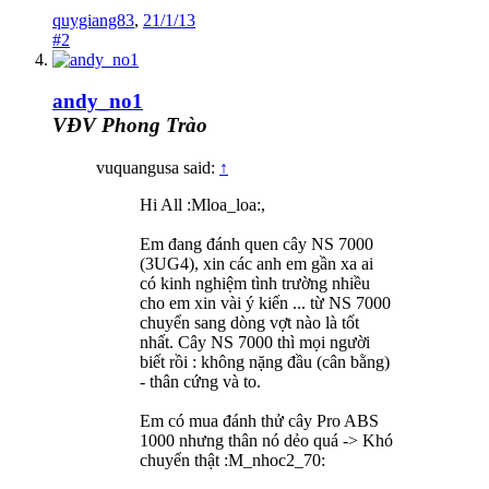
quygiang83
,
21/1/13
#2
andy_no1
VĐV Phong Trào
vuquangusa said:
↑
Hi All :Mloa_loa:,
Em đang đánh quen cây NS 7000
(3UG4), xin các anh em gần xa ai
có kinh nghiệm tình trường nhiều
cho em xin vài ý kiến ... từ NS 7000
chuyển sang dòng vợt nào là tốt
nhất. Cây NS 7000 thì mọi người
biết rồi : không nặng đầu (cân bằng)
- thân cứng và to.
Em có mua đánh thử cây Pro ABS
1000 nhưng thân nó dẻo quá -> Khó
chuyển thật :M_nhoc2_70: