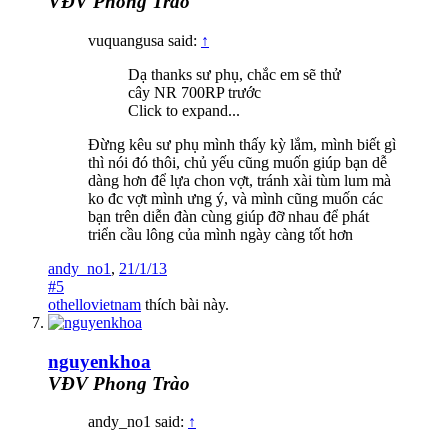
VĐV Phong Trào
vuquangusa said:
↑
Dạ thanks sư phụ, chắc em sẽ thử
cây NR 700RP trước
Click to expand...
Đừng kêu sư phụ mình thấy kỳ lắm, mình biết gì
thì nói đó thôi, chủ yếu cũng muốn giúp bạn dễ
dàng hơn để lựa chon vợt, tránh xài tùm lum mà
ko đc vợt mình ưng ý, và mình cũng muốn các
bạn trên diễn đàn cùng giúp đỡ nhau để phát
triển cầu lông của mình ngày càng tốt hơn
andy_no1
,
21/1/13
#5
othellovietnam
thích bài này.
nguyenkhoa
VĐV Phong Trào
andy_no1 said:
↑