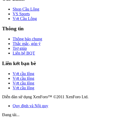
Shop Cầu Lông
VS Sports
Vợt Cầu Lông
Thông tin
Thông báo chung
Thắc mắc, góp ý
Trợ giúp
Liên hệ BQT
Liên kết bạn bè
Vợt cầu lông
Vợt cầu lông
Vợt cầu lông
Vợt cầu lông
Diễn đàn sử dụng XenForo™ ©2011 XenForo Ltd.
Quy định và Nội quy
Đang tải...