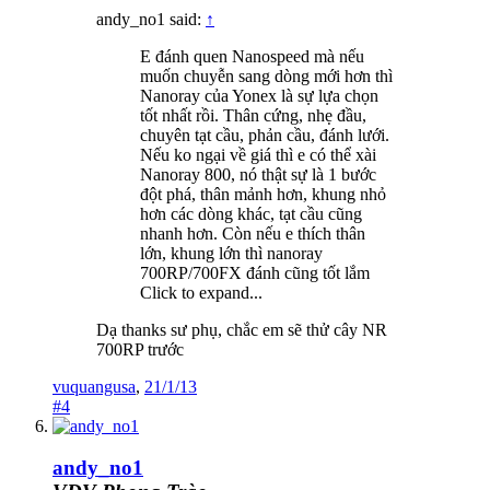
andy_no1 said:
↑
E đánh quen Nanospeed mà nếu
muốn chuyễn sang dòng mới hơn thì
Nanoray của Yonex là sự lựa chọn
tốt nhất rồi. Thân cứng, nhẹ đầu,
chuyên tạt cầu, phản cầu, đánh lưới.
Nếu ko ngại về giá thì e có thể xài
Nanoray 800, nó thật sự là 1 bước
đột phá, thân mảnh hơn, khung nhỏ
hơn các dòng khác, tạt cầu cũng
nhanh hơn. Còn nếu e thích thân
lớn, khung lớn thì nanoray
700RP/700FX đánh cũng tốt lắm
Click to expand...
Dạ thanks sư phụ, chắc em sẽ thử cây NR
700RP trước
vuquangusa
,
21/1/13
#4
andy_no1