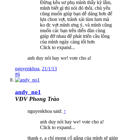
Đừng kêu sư phụ mình thấy kỳ lắm,
mình biết gì thì nói đó thôi, chủ yếu
cũng muốn giúp bạn dễ dàng hơn để
lựa chon vợt, tránh xài tùm lum mà
ko đc vợt mình ưng ý, và mình cũng
muốn các bạn trên diễn đàn cùng
giúp đỡ nhau để phát triển cầu lông
của mình ngày càng tốt hơn
Click to expand...
anh duy nói hay we! vote cho a!
nguyenkhoa
,
21/1/13
#6
andy_no1
VĐV Phong Trào
nguyenkhoa said:
↑
anh duy nói hay we! vote cho a!
Click to expand...
thank e, a chỉ mong cố gắng của mình sẽ giúp