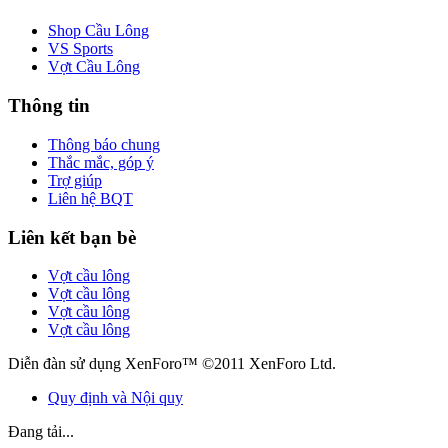
Shop Cầu Lông
VS Sports
Vợt Cầu Lông
Thông tin
Thông báo chung
Thắc mắc, góp ý
Trợ giúp
Liên hệ BQT
Liên kết bạn bè
Vợt cầu lông
Vợt cầu lông
Vợt cầu lông
Vợt cầu lông
Diễn đàn sử dụng XenForo™ ©2011 XenForo Ltd.
Quy định và Nội quy
Đang tải...