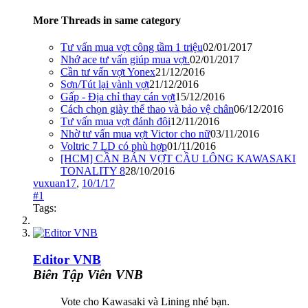
More Threads in same category
Tư vấn mua vợt công tầm 1 triệu
02/01/2017
Nhớ ace tư vấn giúp mua vợt.
02/01/2017
Cần tư vấn vợt Yonex
21/12/2016
Sơn/Tút lại vành vợt
21/12/2016
Gấp - Địa chỉ thay cán vợt
15/12/2016
Cách chọn giày thể thao và bảo vệ chân
06/12/2016
Tư vấn mua vợt đánh đôi
12/11/2016
Nhờ tư vấn mua vợt Victor cho nữ
03/11/2016
Voltric 7 LD có phù hợp
01/11/2016
[HCM] CẦN BÁN VỢT CẦU LÔNG KAWASAKI
TONALITY 8
28/10/2016
vuxuan17
,
10/1/17
#1
Tags:
Editor VNB
Biên Tập Viên VNB
Vote cho Kawasaki và Lining nhé bạn.