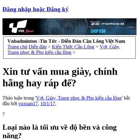
Đăng nhập hoặc Đăng ký
Vnbadminton -Tin Tức - Diễn Đàn Cầu Lông Việt Nam
Trang chủ
Diễn đàn
>
Kiến Thức Cầu Lông
>
Vợt, Giày,
Trang phục & Phụ kiện cầu lông
>
Xin tư vấn mua giày, chính
hãng hay ráp đế?
Thảo luận trong '
Vợt, Giày, Trang phục & Phụ kiện cầu lông
' bắt
đầu bởi
vuxuan17
,
10/1/17
.
?
Loại nào là tối ưu về độ bền và công
năng?