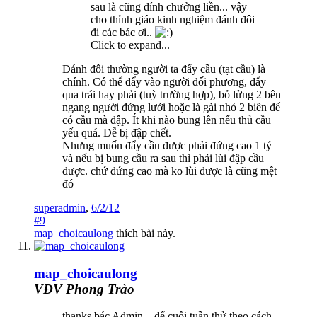
sau là cũng dính chưởng liền... vậy
cho thỉnh giáo kinh nghiệm đánh đôi
đi các bác ơi..
Click to expand...
Đánh đôi thường người ta đẩy cầu (tạt cầu) là
chính. Có thể đẩy vào người đối phương, đẩy
qua trái hay phải (tuỳ trường hợp), bỏ lửng 2 bên
ngang người đứng lưới hoặc là gài nhỏ 2 biên để
có cầu mà đập. Ít khi nào bung lên nếu thủ cầu
yếu quá. Dễ bị đập chết.
Nhưng muốn đẩy cầu được phải đứng cao 1 tý
và nếu bị bung cầu ra sau thì phải lùi đập cầu
được. chứ đứng cao mà ko lùi được là cũng mệt
đó
superadmin
,
6/2/12
#9
map_choicaulong
thích bài này.
map_choicaulong
VĐV Phong Trào
thanks bác Admin... để cuối tuần thử theo cách