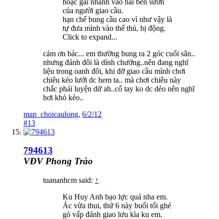
hoặc gài nhanh vào hai bên sườn
của người giao cầu.
hạn chế bung cầu cao vì như vậy là
tự đưa mình vào thế thủ, bị động.
Click to expand...
cảm ơn bác... em thường bung ra 2 góc cuối sân..
nhưng đánh đôi là dính chưởng..nên đang nghĩ
liệu trong oanh đôi, khi đỡ giao cầu mình chơi
chiêu kéo lưới dc hem ta.. mà chơi chiêu này
chắc phải luyện dữ ah..cổ tay ko dc dẻo nên nghĩ
hơi khó kéo..
map_choicaulong
,
6/2/12
#13
794613
VĐV Phong Trào
tuananhcm said:
↑
Ku Huy Anh bạo lực quá nha em.
Ác vừa thui, thứ 6 này buổi tối ghé
gò vấp đánh giao lưu kìa ku em.