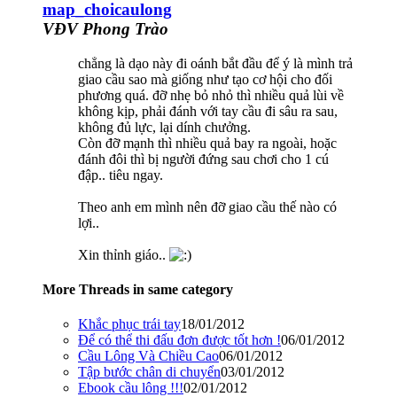
map_choicaulong
VĐV Phong Trào
chẳng là dạo này đi oánh bắt đầu để ý là mình trả
giao cầu sao mà giống như tạo cơ hội cho đối
phương quá. đỡ nhẹ bỏ nhỏ thì nhiều quả lùi về
không kịp, phải đánh với tay cầu đi sâu ra sau,
không đủ lực, lại dính chưởng.
Còn đỡ mạnh thì nhiều quả bay ra ngoài, hoặc
đánh đôi thì bị người đứng sau chơi cho 1 cú
đập.. tiêu ngay.
Theo anh em mình nên đỡ giao cầu thế nào có
lợi..
Xin thỉnh giáo..
More Threads in same category
Khắc phục trái tay
18/01/2012
Để có thể thi đấu đơn được tốt hơn !
06/01/2012
Cầu Lông Và Chiều Cao
06/01/2012
Tập bước chân di chuyển
03/01/2012
Ebook cầu lông !!!
02/01/2012