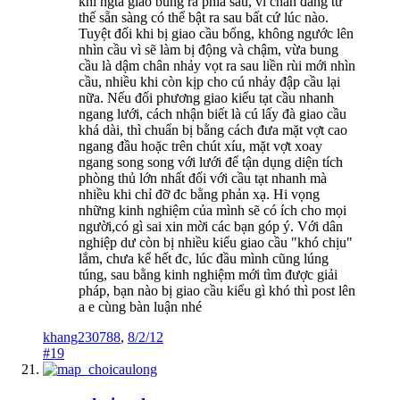
khi ngta giao bung ra phía sau, vì chân đang tư
thế sẵn sàng có thể bật ra sau bất cứ lúc nào.
Tuyệt đối khi bị giao cầu bổng, không ngước lên
nhìn cầu vì sẽ làm bị động và chậm, vừa bung
cầu là dậm chân nhảy vọt ra sau liền rùi mới nhìn
cầu, nhiều khi còn kịp cho cú nhảy đập cầu lại
nữa. Nếu đối phương giao kiểu tạt cầu nhanh
ngang lưới, cách nhận biết là cú lấy đà giao cầu
khá dài, thì chuẩn bị bằng cách đưa mặt vợt cao
ngang đầu hoặc trên chút xíu, mặt vợt xoay
ngang song song với lưới để tận dụng diện tích
phòng thủ lớn nhất đối với cầu tạt nhanh mà
nhiều khi chỉ đỡ đc bằng phản xạ. Hi vọng
những kinh nghiệm của mình sẽ có ích cho mọi
người,có gì sai xin mời các bạn góp ý. Với dân
nghiệp dư còn bị nhiều kiểu giao cầu "khó chịu"
lắm, chưa kể hết đc, lúc đầu mình cũng lúng
túng, sau bằng kinh nghiệm mới tìm được giải
pháp, bạn nào bị giao cầu kiểu gì khó thì post lên
a e cùng bàn luận nhé
khang230788
,
8/2/12
#19