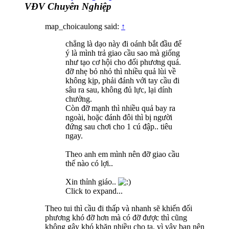
VĐV Chuyên Nghiệp
map_choicaulong said:
↑
chẳng là dạo này đi oánh bắt đầu để
ý là mình trả giao cầu sao mà giống
như tạo cơ hội cho đối phương quá.
đỡ nhẹ bỏ nhỏ thì nhiều quả lùi về
không kịp, phải đánh với tay cầu đi
sâu ra sau, không đủ lực, lại dính
chưởng.
Còn đỡ mạnh thì nhiều quả bay ra
ngoài, hoặc đánh đôi thì bị người
đứng sau chơi cho 1 cú đập.. tiêu
ngay.
Theo anh em mình nên đỡ giao cầu
thế nào có lợi..
Xin thỉnh giáo..
Click to expand...
Theo tui thì cầu đi thấp và nhanh sẽ khiến đối
phương khó đỡ hơn mà có đỡ được thì cũng
không gây khó khăn nhiều cho ta, vì vậy bạn nên