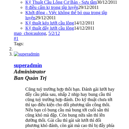
Kỹ Thuật Cầu Lông Cơ Bản - Sưu tầm
30/12/2011
8 điều cấm kị trong tập luyện
29/12/2011
Khởi động - Việc không thể bỏ qua trong tập
luyện
29/12/2011
Kỹ thuật kéo lưới cầu lông
14/12/2011
Kỹ thuật đẩy lưới cầu lông
14/12/2011
map_choicaulong
,
5/2/12
#1
Tags:
superadmin
Administrator
Ban Quản Trị
Cũng tuỳ trường hợp thôi bạn. Đánh gài lưới hay
đẩy cầu phía sau, nhấp 2 nhịp hay bung cầu thì
cũng tuỳ trường hợp đánh. Do kỹ thuật chưa tới
thì tạo điều kiện cho đối phương tấn công thôi.
Nếu bạn có bung cầu mà bung tới cuối sân thì
cũng khó mà đập. Còn bung nửa sân thì lên
đường thôi. Gài cầu thì gài sát lưới thì đối
phương khó đánh, còn gài mà cao thì bị đẩy phía