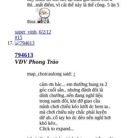
thì...mất điểm, vì cái thế này là thế công- 5 ăn 5
thua
super_vinh
,
6/2/12
#15
794613
VĐV Phong Trào
map_choicaulong said:
↑
cảm ơn bác... em thường bung ra 2
góc cuối sân.. nhưng đánh đôi là
dính chưởng..nên đang nghĩ liệu
trong oanh đôi, khi đỡ giao cầu
mình chơi chiêu kéo lưới dc hem ta..
mà chơi chiêu này chắc phải luyện
dữ ah..cổ tay ko dc dẻo nên nghĩ hơi
khó kéo..
Click to expand...