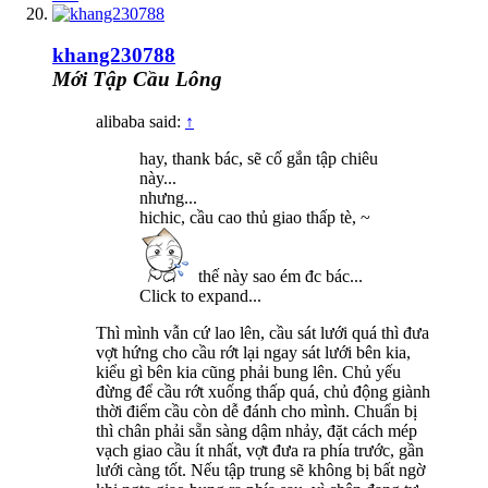
khang230788
Mới Tập Cầu Lông
alibaba said:
↑
hay, thank bác, sẽ cố gắn tập chiêu
này...
nhưng...
hichic, cầu cao thủ giao thấp tè, ~
thế này sao ém đc bác...
Click to expand...
Thì mình vẫn cứ lao lên, cầu sát lưới quá thì đưa
vợt hứng cho cầu rớt lại ngay sát lưới bên kia,
kiểu gì bên kia cũng phải bung lên. Chủ yếu
đừng để cầu rớt xuống thấp quá, chủ động giành
thời điểm cầu còn dễ đánh cho mình. Chuẩn bị
thì chân phải sẵn sàng dậm nhảy, đặt cách mép
vạch giao cầu ít nhất, vợt đưa ra phía trước, gần
lưới càng tốt. Nếu tập trung sẽ không bị bất ngờ