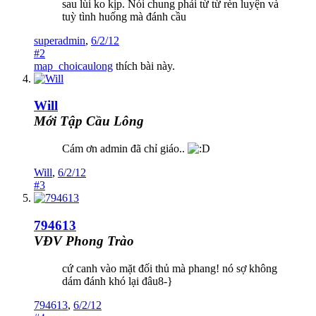
sau lùi ko kịp. Nói chung phải từ từ rèn luyện và
tuỳ tình huống mà đánh cầu
superadmin
,
6/2/12
#2
map_choicaulong
thích bài này.
Will
Mới Tập Cầu Lông
Cám ơn admin đã chỉ giáo..
Will
,
6/2/12
#3
794613
VĐV Phong Trào
cứ canh vào mặt đối thủ mà phang! nó sợ không
dám đánh khó lại đâu8-}
794613
,
6/2/12