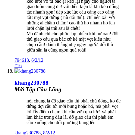
kéo lưới vô tư bác ạ! kéo lại ngay chỗ người ta
giao luôn cũng đc! với điều kiện là khi kéo đống
tác nhanh gọn! tiếp xúc lúc cầu càng cao càng
tốt! mặt vợt đứng ( hù đối thủ)! chỉ nên xài với
những ai chậm chậm! cao thủ họ nhanh họ lên
lưới chặn lại trái sau là chết!
Mà đánh chi cho phức tạp nhiều khi hư oan! đối
thủ giao cầu qua bác cứ kê mặt vợt kiểu như
chụp cầu! đánh thẳng nhẹ ngay người đối thủ
giữa sân là cũng ngon quá roài!
794613
,
6/2/12
#16
khang230788
Mới Tập Cầu Lông
nói chung là đỡ giao cầu thì phải chủ động, ko đc
đứng đợi cầu tới mới bung hoặc bỏ, mà phải vọt
tới lấy điểm chạm khi cầu vừa qua lưới và phải
lun khắc trong đầu là, dỡ giao cầu thì phải ém
cầu xuống cho đối phương bung lên
khang230788
,
8/2/12