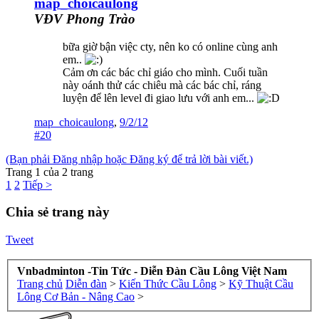
map_choicaulong
VĐV Phong Trào
bữa giờ bận việc cty, nên ko có online cùng anh
em..
Cảm ơn các bác chỉ giáo cho mình. Cuối tuần
này oánh thử các chiêu mà các bác chỉ, ráng
luyện để lên level đi giao lưu với anh em...
map_choicaulong
,
9/2/12
#20
(Bạn phải Đăng nhập hoặc Đăng ký để trả lời bài viết.)
Trang 1 của 2 trang
1
2
Tiếp >
Chia sẻ trang này
Tweet
Vnbadminton -Tin Tức - Diễn Đàn Cầu Lông Việt Nam
Trang chủ
Diễn đàn
>
Kiến Thức Cầu Lông
>
Kỹ Thuật Cầu
Lông Cơ Bản - Nâng Cao
>