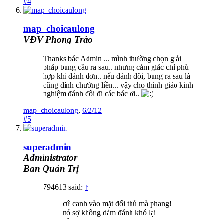
#4
map_choicaulong
VĐV Phong Trào
Thanks bác Admin ... mình thường chọn giải
pháp bung cầu ra sau.. nhưng cảm giác chỉ phù
hợp khi đánh đơn.. nếu đánh đôi, bung ra sau là
cũng dính chưởng liền... vậy cho thỉnh giáo kinh
nghiệm đánh đôi đi các bác ơi..
map_choicaulong
,
6/2/12
#5
superadmin
Administrator
Ban Quản Trị
794613 said:
↑
cứ canh vào mặt đối thủ mà phang!
nó sợ không dám đánh khó lại