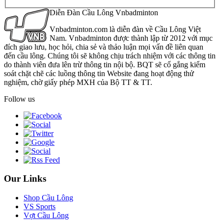
Diễn Đàn Cầu Lông Vnbadminton
Vnbadminton.com là diễn đàn về Cầu Lông Việt
Nam. Vnbadminton được thành lập từ 2012 với mục
đích giao lưu, học hỏi, chia sẻ và thảo luận mọi vấn đề liên quan
đến cầu lông. Chúng tôi sẽ không chịu trách nhiệm với các thông tin
do thành viên đưa lên trừ thông tin nội bộ. BQT sẽ cố gắng kiểm
soát chặt chẽ các luồng thông tin Website đang hoạt động thử
nghiệm, chờ giấy phép MXH của Bộ TT & TT.
Follow us
Our Links
Shop Cầu Lông
VS Sports
Vợt Cầu Lông