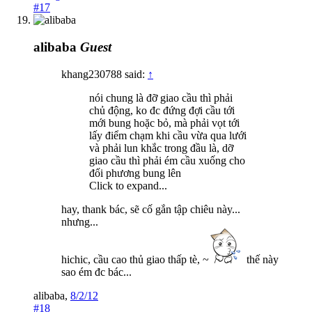
#17
alibaba
Guest
khang230788 said:
↑
nói chung là đỡ giao cầu thì phải
chủ động, ko đc đứng đợi cầu tới
mới bung hoặc bỏ, mà phải vọt tới
lấy điểm chạm khi cầu vừa qua lưới
và phải lun khắc trong đầu là, dỡ
giao cầu thì phải ém cầu xuống cho
đối phương bung lên
Click to expand...
hay, thank bác, sẽ cố gắn tập chiêu này...
nhưng...
hichic, cầu cao thủ giao thấp tè, ~
thế này
sao ém đc bác...
alibaba
,
8/2/12
#18