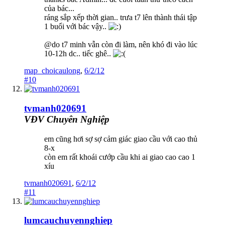
của bác...
ráng sắp xếp thời gian.. trưa t7 lên thành thái tập
1 buổi với bác vậy..
@do t7 minh vẫn còn đi làm, nên khó đi vào lúc
10-12h dc.. tiếc ghê..
map_choicaulong
,
6/2/12
#10
tvmanh020691
VĐV Chuyên Nghiệp
em cũng hơi sợ sợ cảm giác giao cầu với cao thủ
8-x
còn em rất khoái cướp cầu khi ai giao cao cao 1
xíu
tvmanh020691
,
6/2/12
#11
lumcauchuyennghiep