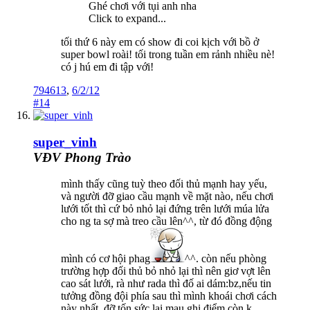
Ghé chơi với tụi anh nha
Click to expand...
tối thứ 6 này em có show đi coi kịch với bồ ở
super bowl roài! tối trong tuần em rảnh nhiều nè!
có j hú em đi tập với!
794613
,
6/2/12
#14
super_vinh
VĐV Phong Trào
mình thấy cũng tuỳ theo đối thủ mạnh hay yếu,
và người đỡ giao cầu mạnh về mặt nào, nếu chơi
lưới tốt thì cứ bỏ nhỏ lại đứng trên lưới múa lửa
cho ng ta sợ mà treo cầu lên^^, từ đó đồng động
mình có cơ hội phag
^^. còn nếu phòng
trường hợp đối thủ bỏ nhỏ lại thì nên giơ vợt lên
cao sát lưới, rà như rada thì đố ai dám:bz,nếu tin
tưởng đồng đội phía sau thì mình khoái chơi cách
này nhất, đỡ tốn sức lại mau ghi điểm còn k