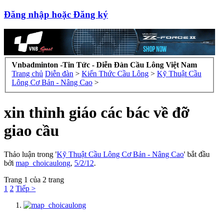
Đăng nhập hoặc Đăng ký
Vnbadminton -Tin Tức - Diễn Đàn Cầu Lông Việt Nam
Trang chủ
Diễn đàn
>
Kiến Thức Cầu Lông
>
Kỹ Thuật Cầu
Lông Cơ Bản - Nâng Cao
>
xin thỉnh giáo các bác về đỡ
giao cầu
Thảo luận trong '
Kỹ Thuật Cầu Lông Cơ Bản - Nâng Cao
' bắt đầu
bởi
map_choicaulong
,
5/2/12
.
Trang 1 của 2 trang
1
2
Tiếp >