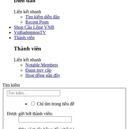
Diễn đàn
Liên kết nhanh
Tìm kiếm diễn đàn
Recent Posts
Shop Cầu Lông VNB
VnBadmintonTV
Thành viên
Thành viên
Liên kết nhanh
Notable Members
Đang truy cập
Hoạt động gần đây
Tìm kiếm
Chỉ tìm trong tiêu đề
Được gửi bởi thành viên: