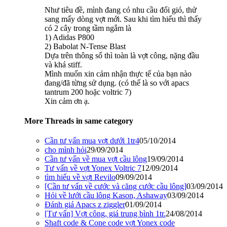
Như tiêu đề, mình đang có nhu cầu đổi gió, thử
sang mấy dòng vợt mới. Sau khi tìm hiểu thì thấy
có 2 cây trong tầm ngắm là
1) Adidas P800
2) Babolat N-Tense Blast
Dựa trên thông số thì toàn là vợt công, nặng đầu
và khá stiff.
Mình muốn xin cảm nhận thực tế của bạn nào
đang/đã từng sử dụng. (có thể là so với apacs
tantrum 200 hoặc voltric 7)
Xin cảm ơn ạ.
More Threads in same category
Cần tư vấn mua vợt dưới 1tr4
05/10/2014
cho mình hỏi
29/09/2014
Cần tư vấn về mua vợt cầu lông
19/09/2014
Tư vấn về vợt Yonex Voltric 7
12/09/2014
tìm hiểu về vợt Revilo
09/09/2014
[Cần tư vấn về cước và căng cước cầu lông]
03/09/2014
Hỏi về lưới cầu lông Kason, Ashaway
03/09/2014
Đánh giá Apacs z ziggler
01/09/2014
[Tư vấn] Vợt công, giá trung bình 1tr.
24/08/2014
Shaft code & Cone code vợt Yonex code