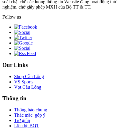
soát chặt chẽ các luồng thông tin Website đang hoạt động thử
nghiệm, chờ giấy phép MXH của Bộ TT & TT.
Follow us
Our Links
Shop Cầu Lông
VS Sports
Vợt Cầu Lông
Thông tin
Thông báo chung
Thắc mắc, góp ý
Trợ giúp
Liên hệ BQT