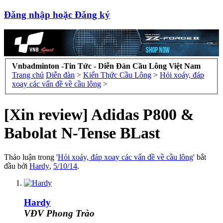
Đăng nhập hoặc Đăng ký
Vnbadminton -Tin Tức - Diễn Đàn Cầu Lông Việt Nam
Trang chủ
Diễn đàn
>
Kiến Thức Cầu Lông
>
Hỏi xoáy, đáp
xoay các vấn đề về cầu lông
>
[Xin review] Adidas P800 &
Babolat N-Tense BLast
Thảo luận trong '
Hỏi xoáy, đáp xoay các vấn đề về cầu lông
' bắt
đầu bởi
Hardy
,
5/10/14
.
Hardy
VĐV Phong Trào