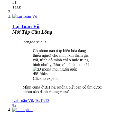
#1
Tags:
Lại Tuấn Vũ
Mới Tập Cầu Lông
leengoc said:
↑
Có nhóm nào ở tp biên hòa đang
thiếu người cho mình xin tham gia
với, trình độ mình chỉ ở mức trung
bình nhưng được cái rất ham chơi!
mong mọi người giúp
đỡ!!!thks
Click to expand...
Mình cũng ở BH nè, không biết bạn có tìm được
nhóm nào đánh chung chưa?
Lại Tuấn Vũ
,
16/11/13
#2