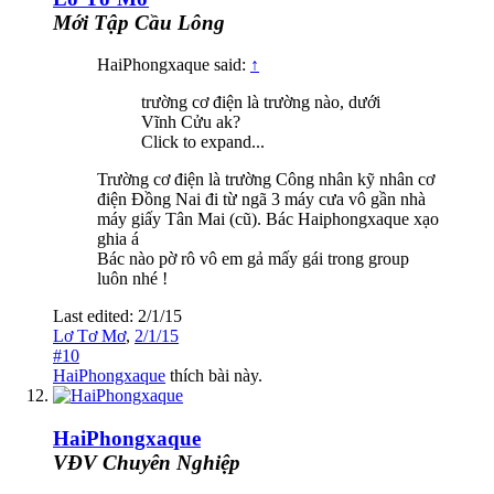
Mới Tập Cầu Lông
HaiPhongxaque said:
↑
trường cơ điện là trường nào, dưới
Vĩnh Cửu ak?
Click to expand...
Trường cơ điện là trường Công nhân kỹ nhân cơ
điện Đồng Nai đi từ ngã 3 máy cưa vô gần nhà
máy giấy Tân Mai (cũ). Bác Haiphongxaque xạo
ghia á
Bác nào pờ rô vô em gả mấy gái trong group
luôn nhé !
Last edited:
2/1/15
Lơ Tơ Mơ
,
2/1/15
#10
HaiPhongxaque
thích bài này.
HaiPhongxaque
VĐV Chuyên Nghiệp