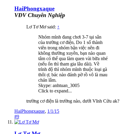
HaiPhongxaque
VĐV Chuyên Nghiệp
Lơ Tơ Mơ said:
↑
Nhóm mình đang chơi 3-7 tại sân
của trường cơ điện, Do 1 số thành
viên trong nhóm bận việc nên đi
không thường xuyên, bạn nào quan
tâm có thể qua làm quen vài bữa nhé
(nếu ổn thì tham gia lâu dài). Về
trình độ thì nhóm mình thuộc loại gà
thôi ợ, bác nào đánh pờ rồ vô là mau
chán lắm.
Skype: anhtuan_3005
Click to expand...
trường cơ điện là trường nào, dưới Vĩnh Cửu ak?
HaiPhongxaque
,
1/1/15
#9
Lơ Tơ Mơ