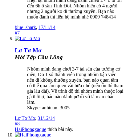
Hiện tại nhóm mình đang đánh chiều 2 4 6 từ 5h
đến 6h ở sân Tỉnh Đội. Nhóm hiện có 4 người
nhưng 2 người ko đi thường xuyên. Bạn nào
muốn đánh thì liên hệ mình nhé 0909 748414
blue_shark
,
17/11/14
#7
Lơ Tơ Mơ
Mới Tập Cầu Lông
Nhóm mình đang chơi 3-7 tại sân của trường cơ
điện, Do 1 số thành viên trong nhóm bận việc
nên đi không thường xuyên, bạn nào quan tâm
có thể qua làm quen vài bữa nhé (nếu ổn thì tham
gia lâu dài). Về trình độ thì nhóm mình thuộc loại
gà thôi ợ, bác nào đánh pờ rồ vô là mau chán
lắm.
Skype: anhtuan_3005
Lơ Tơ Mơ
,
31/12/14
#8
HaiPhongxaque
thích bài này.