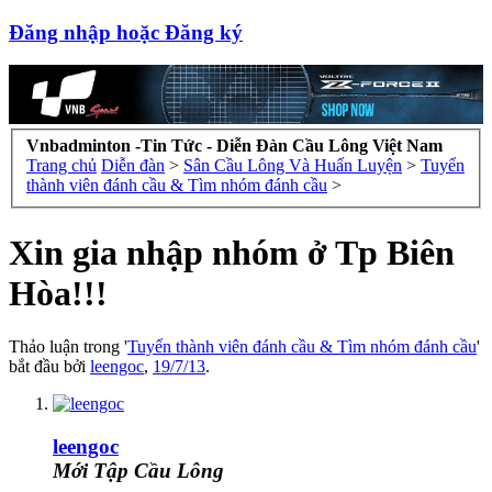
Đăng nhập hoặc Đăng ký
Vnbadminton -Tin Tức - Diễn Đàn Cầu Lông Việt Nam
Trang chủ
Diễn đàn
>
Sân Cầu Lông Và Huấn Luyện
>
Tuyển
thành viên đánh cầu & Tìm nhóm đánh cầu
>
Xin gia nhập nhóm ở Tp Biên
Hòa!!!
Thảo luận trong '
Tuyển thành viên đánh cầu & Tìm nhóm đánh cầu
'
bắt đầu bởi
leengoc
,
19/7/13
.
leengoc
Mới Tập Cầu Lông