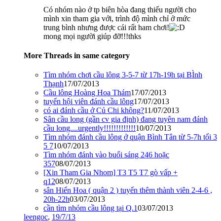
Có nhóm nào ở tp biên hòa đang thiếu người cho
mình xin tham gia với, trình độ mình chỉ ở mức
trung bình nhưng được cái rất ham chơi!
mong mọi người giúp đỡ!!!thks
More Threads in same category
Tìm nhóm chơi cầu lông 3-5-7 từ 17h-19h tại BÌnh
Thạnh
17/07/2013
Cầu lông Hoàng Hoa Thám
17/07/2013
tuyển hội viên đánh cầu lông
17/07/2013
có ai đánh cầu ở Củ Chi không?
11/07/2013
Sân cầu long (gần cv gia định) đang tuyên nam đánh
cầu long....urgently!!!!!!!!!!!!!
10/07/2013
Tìm nhóm đánh cầu lông ở quận Bình Tân từ 5-7h tối 3
5 7
10/07/2013
Tìm nhóm đánh vào buổi sáng 246 hoặc
357
08/07/2013
[Xin Tham Gia Nhom] T3 T5 T7 gò vấp +
q12
08/07/2013
sân Hiển Hoa ( quận 2 ) tuyển thêm thành viên 2-4-6 ,
20h-22h
03/07/2013
cần tìm nhóm cầu lông tại Q.1
03/07/2013
leengoc
,
19/7/13