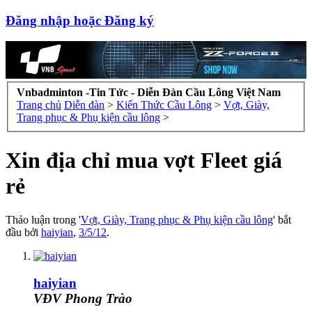
Đăng nhập hoặc Đăng ký
Vnbadminton -Tin Tức - Diễn Đàn Cầu Lông Việt Nam
Trang chủ
Diễn đàn
>
Kiến Thức Cầu Lông
>
Vợt, Giày,
Trang phục & Phụ kiện cầu lông
>
Xin địa chỉ mua vợt Fleet giá
rẻ
Thảo luận trong '
Vợt, Giày, Trang phục & Phụ kiện cầu lông
' bắt
đầu bởi
haiyian
,
3/5/12
.
haiyian
VĐV Phong Trào