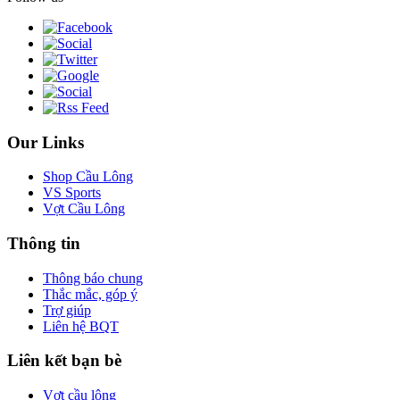
Our Links
Shop Cầu Lông
VS Sports
Vợt Cầu Lông
Thông tin
Thông báo chung
Thắc mắc, góp ý
Trợ giúp
Liên hệ BQT
Liên kết bạn bè
Vợt cầu lông