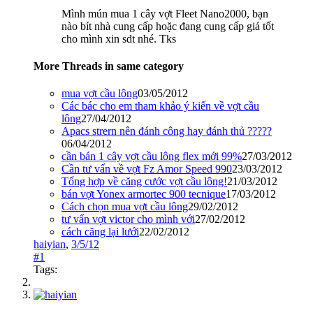
Mình mún mua 1 cây vợt Fleet Nano2000, bạn
nào bít nhà cung cấp hoặc đang cung cấp giá tốt
cho mình xin sdt nhé. Tks
More Threads in same category
mua vợt cầu lông
03/05/2012
Các bác cho em tham khảo ý kiến về vợt cầu
lông
27/04/2012
Apacs strern nên đánh công hay đánh thủ ?????
06/04/2012
cần bán 1 cây vợt cầu lông flex mới 99%
27/03/2012
Cần tư vấn về vợt Fz Amor Speed 990
23/03/2012
Tổng hợp về căng cước vợt cầu lông!
21/03/2012
bán vợt Yonex armortec 900 tecnique
17/03/2012
Cách chọn mua vợt cầu lông
29/02/2012
tư vấn vợt victor cho mình với
27/02/2012
cách căng lại lưới
22/02/2012
haiyian
,
3/5/12
#1
Tags: