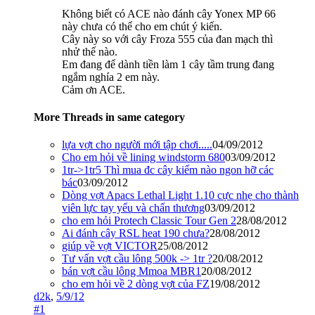
Không biết có ACE nào đánh cây Yonex MP 66
này chưa có thể cho em chút ý kiến.
Cây này so với cây Froza 555 của đan mạch thì
nhử thế nào.
Em đang để dành tiền làm 1 cây tầm trung đang
ngắm nghía 2 em này.
Cảm ơn ACE.
More Threads in same category
lựa vợt cho người mới tập chơi.....
04/09/2012
Cho em hỏi về lining windstorm 680
03/09/2012
1tr->1tr5 Thì mua đc cây kiếm nào ngon hỡ các
bác
03/09/2012
Dòng vợt Apacs Lethal Light 1.10 cực nhẹ cho thành
viên lực tay yếu và chấn thương
03/09/2012
cho em hỏi Protech Classic Tour Gen 2
28/08/2012
Ai đánh cây RSL heat 190 chưa?
28/08/2012
giúp về vợt VICTOR
25/08/2012
Tư vấn vợt cầu lông 500k -> 1tr ?
20/08/2012
bán vợt cầu lông Mmoa MBR1
20/08/2012
cho em hỏi về 2 dòng vợt của FZ
19/08/2012
d2k
,
5/9/12
#1