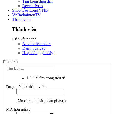
Tìm kiếm diễn đàn
Recent Posts
Shop Cầu Lông VNB
VnBadmintonTV
Thành viên
Thành viên
Liên kết nhanh
Notable Members
Đang truy cập
Hoạt động gần đây
Tìm kiếm
Chỉ tìm trong tiêu đề
Được gửi bởi thành viên:
Dãn cách tên bằng dấu phẩy(,).
Mới hơn ngày: