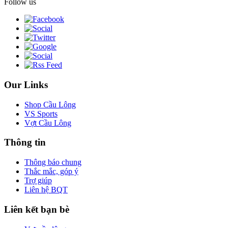
Follow us
Our Links
Shop Cầu Lông
VS Sports
Vợt Cầu Lông
Thông tin
Thông báo chung
Thắc mắc, góp ý
Trợ giúp
Liên hệ BQT
Liên kết bạn bè