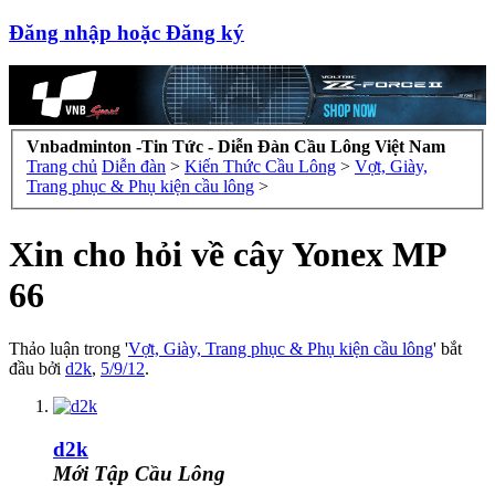
Đăng nhập hoặc Đăng ký
Vnbadminton -Tin Tức - Diễn Đàn Cầu Lông Việt Nam
Trang chủ
Diễn đàn
>
Kiến Thức Cầu Lông
>
Vợt, Giày,
Trang phục & Phụ kiện cầu lông
>
Xin cho hỏi về cây Yonex MP
66
Thảo luận trong '
Vợt, Giày, Trang phục & Phụ kiện cầu lông
' bắt
đầu bởi
d2k
,
5/9/12
.
d2k
Mới Tập Cầu Lông