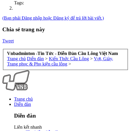
Tags:
(Bạn phải Đăng nhập hoặc Đăng ký để trả lời bài viết.)
Chia sẻ trang này
Tweet
Vnbadminton -Tin Tức - Diễn Đàn Cầu Lông Việt Nam
Trang chủ
Diễn đàn
>
Kiến Thức Cầu Lông
>
Vợt, Giày,
Trang phục & Phụ kiện cầu lông
>
Trang chủ
Diễn đàn
Diễn đàn
Liên kết nhanh