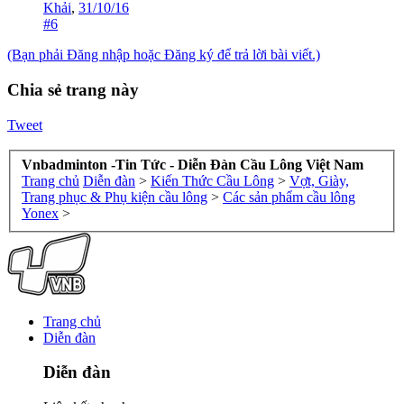
Khải
,
31/10/16
#6
(Bạn phải Đăng nhập hoặc Đăng ký để trả lời bài viết.)
Chia sẻ trang này
Tweet
Vnbadminton -Tin Tức - Diễn Đàn Cầu Lông Việt Nam
Trang chủ
Diễn đàn
>
Kiến Thức Cầu Lông
>
Vợt, Giày,
Trang phục & Phụ kiện cầu lông
>
Các sản phẩm cầu lông
Yonex
>
Trang chủ
Diễn đàn
Diễn đàn