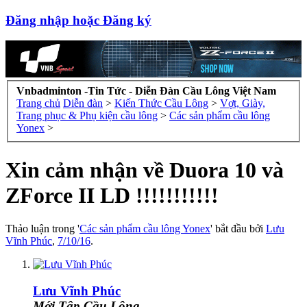
Đăng nhập hoặc Đăng ký
Vnbadminton -Tin Tức - Diễn Đàn Cầu Lông Việt Nam
Trang chủ
Diễn đàn
>
Kiến Thức Cầu Lông
>
Vợt, Giày,
Trang phục & Phụ kiện cầu lông
>
Các sản phẩm cầu lông
Yonex
>
Xin cảm nhận về Duora 10 và
ZForce II LD !!!!!!!!!!!
Thảo luận trong '
Các sản phẩm cầu lông Yonex
' bắt đầu bởi
Lưu
Vĩnh Phúc
,
7/10/16
.
Lưu Vĩnh Phúc
Mới Tập Cầu Lông