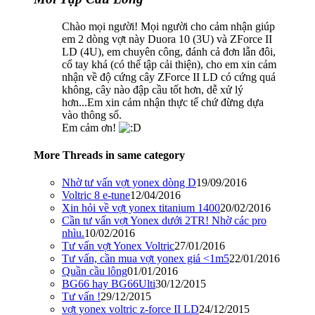
Chào mọi người! Mọi người cho cảm nhận giúp
em 2 dòng vợt này Duora 10 (3U) và ZForce II
LD (4U), em chuyên công, đánh cả đơn lẫn đôi,
cổ tay khá (có thể tập cải thiện), cho em xin cảm
nhận về độ cứng cây ZForce II LD có cứng quá
không, cây nào đập cầu tốt hơn, dễ xử lý
hơn...Em xin cảm nhận thực tế chứ đừng dựa
vào thông số.
Em cảm ơn!
More Threads in same category
Nhờ tư vấn vợt yonex dòng D
19/09/2016
Voltric 8 e-tune
12/04/2016
Xin hỏi về vợt yonex titanium 1400
20/02/2016
Cần tư vấn vợt Yonex dưới 2TR! Nhờ các pro
nhìu.
10/02/2016
Tư vấn vợt Yonex Voltric
27/01/2016
Tư vấn, cần mua vợt yonex giá <1m5
22/01/2016
Quần cầu lông
01/01/2016
BG66 hay BG66Ulti
30/12/2015
Tư vấn !
29/12/2015
vợt yonex voltric z-force II LD
24/12/2015