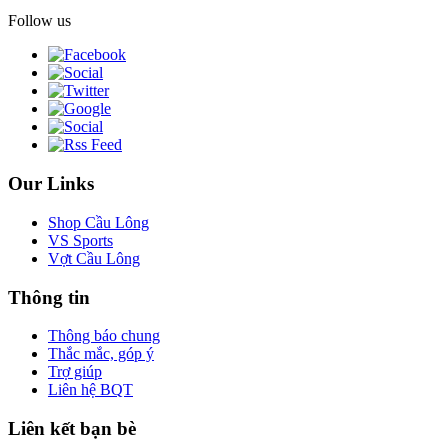
Follow us
Our Links
Shop Cầu Lông
VS Sports
Vợt Cầu Lông
Thông tin
Thông báo chung
Thắc mắc, góp ý
Trợ giúp
Liên hệ BQT
Liên kết bạn bè