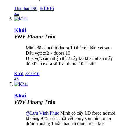
Thanhanlt96
,
8/10/16
#4
Khải
VĐV Phong Trào
Mình đã cầm thử duora 10 thì có nhận xét sau:
Đầu vợt: zf2 > duora 10
Đũa vợt: cảm nhận thì 2 cây ko khác nhau mấy
dù zf2 là extra stiff và duora 10 là stiff
Khải
,
8/10/16
#5
Khải
VĐV Phong Trào
@Lưu Vĩnh Phúc
Mình có cây LD force nè mới
khoảng 97% có 1 một vết bong sơn mình mua
được khoảng 1 tuần bạn có muốn mua ko?