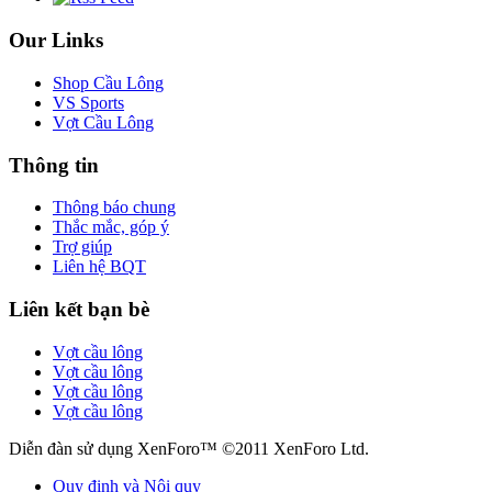
Our Links
Shop Cầu Lông
VS Sports
Vợt Cầu Lông
Thông tin
Thông báo chung
Thắc mắc, góp ý
Trợ giúp
Liên hệ BQT
Liên kết bạn bè
Vợt cầu lông
Vợt cầu lông
Vợt cầu lông
Vợt cầu lông
Diễn đàn sử dụng XenForo™ ©2011 XenForo Ltd.
Quy định và Nội quy