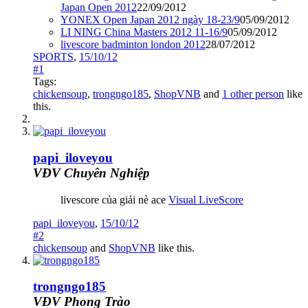
Japan Open 2012
22/09/2012
YONEX Open Japan 2012 ngày 18-23/9
05/09/2012
LI NING China Masters 2012 11-16/9
05/09/2012
livescore badminton london 2012
28/07/2012
SPORTS
,
15/10/12
#1
Tags:
chickensoup
,
trongngo185
,
ShopVNB
and
1 other person
like
this.
papi_iloveyou
VĐV Chuyên Nghiệp
livescore của giải nè ace
Visual LiveScore
papi_iloveyou
,
15/10/12
#2
chickensoup
and
ShopVNB
like this.
trongngo185
VĐV Phong Trào