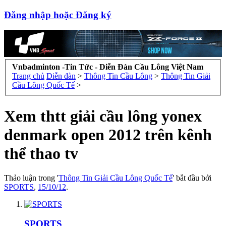
Đăng nhập hoặc Đăng ký
Vnbadminton -Tin Tức - Diễn Đàn Cầu Lông Việt Nam
Trang chủ
Diễn đàn
>
Thông Tin Cầu Lông
>
Thông Tin Giải
Cầu Lông Quốc Tế
>
Xem thtt giải cầu lông yonex
denmark open 2012 trên kênh
thể thao tv
Thảo luận trong '
Thông Tin Giải Cầu Lông Quốc Tế
' bắt đầu bởi
SPORTS
,
15/10/12
.
SPORTS