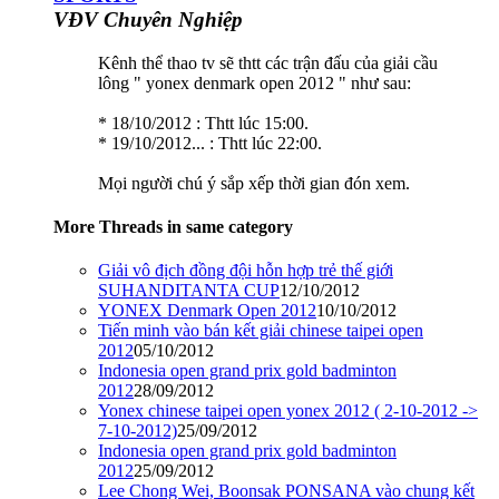
VĐV Chuyên Nghiệp
Kênh thể thao tv sẽ thtt các trận đấu của giải cầu
lông " yonex denmark open 2012 " như sau:
* 18/10/2012 : Thtt lúc 15:00.
* 19/10/2012... : Thtt lúc 22:00.
Mọi người chú ý sắp xếp thời gian đón xem.
More Threads in same category
Giải vô địch đồng đội hỗn hợp trẻ thế giới
SUHANDITANTA CUP
12/10/2012
YONEX Denmark Open 2012
10/10/2012
Tiến minh vào bán kết giải chinese taipei open
2012
05/10/2012
Indonesia open grand prix gold badminton
2012
28/09/2012
Yonex chinese taipei open yonex 2012 ( 2-10-2012 ->
7-10-2012)
25/09/2012
Indonesia open grand prix gold badminton
2012
25/09/2012
Lee Chong Wei, Boonsak PONSANA vào chung kết