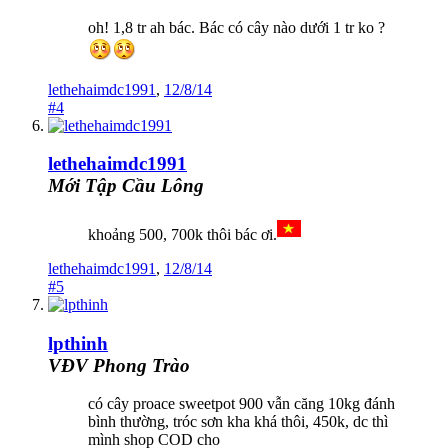
oh! 1,8 tr ah bác. Bác có cây nào dưới 1 tr ko ?
lethehaimdc1991
,
12/8/14
#4
lethehaimdc1991
Mới Tập Cầu Lông
khoảng 500, 700k thôi bác ơi.
lethehaimdc1991
,
12/8/14
#5
lpthinh
VĐV Phong Trào
có cây proace sweetpot 900 vẫn căng 10kg đánh
bình thường, tróc sơn kha khá thôi, 450k, dc thì
mình shop COD cho