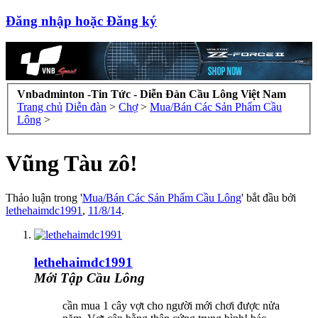
Đăng nhập hoặc Đăng ký
Vnbadminton -Tin Tức - Diễn Đàn Cầu Lông Việt Nam
Trang chủ
Diễn đàn
>
Chợ
>
Mua/Bán Các Sản Phẩm Cầu
Lông
>
Vũng Tàu zô!
Thảo luận trong '
Mua/Bán Các Sản Phẩm Cầu Lông
' bắt đầu bởi
lethehaimdc1991
,
11/8/14
.
lethehaimdc1991
Mới Tập Cầu Lông
cần mua 1 cây vợt cho người mới chơi được nửa