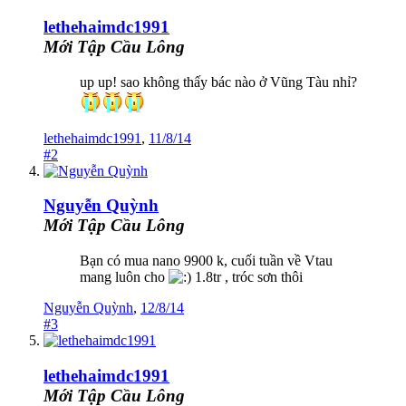
lethehaimdc1991
Mới Tập Cầu Lông
up up! sao không thấy bác nào ở Vũng Tàu nhỉ?
lethehaimdc1991
,
11/8/14
#2
Nguyễn Quỳnh
Mới Tập Cầu Lông
Bạn có mua nano 9900 k, cuối tuần về Vtau
mang luôn cho
1.8tr , tróc sơn thôi
Nguyễn Quỳnh
,
12/8/14
#3
lethehaimdc1991
Mới Tập Cầu Lông