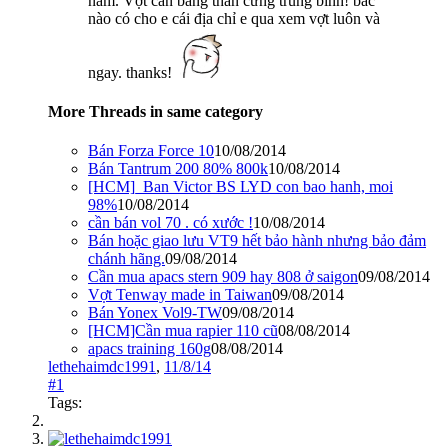
năm. Vợt cân bằng thân cứng trung bình! bác
nào có cho e cái địa chỉ e qua xem vợt luôn và
ngay. thanks!
More Threads in same category
Bán Forza Force 10
10/08/2014
Bán Tantrum 200 80% 800k
10/08/2014
[HCM]_Ban Victor BS LYD con bao hanh, moi
98%
10/08/2014
cần bán vol 70 . có xước !
10/08/2014
Bán hoặc giao lưu VT9 hết bảo hành nhưng bảo đảm
chánh hãng.
09/08/2014
Cần mua apacs stern 909 hay 808 ở saigon
09/08/2014
Vợt Tenway made in Taiwan
09/08/2014
Bán Yonex Vol9-TW
09/08/2014
[HCM]Cần mua rapier 110 cũ
08/08/2014
apacs training 160g
08/08/2014
lethehaimdc1991
,
11/8/14
#1
Tags: