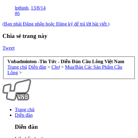
lpthinh
,
13/8/14
#6
(Bạn phải Đăng nhập hoặc Đăng ký để trả lời bài viết.)
Chia sẻ trang này
Tweet
Vnbadminton -Tin Tức - Diễn Đàn Cầu Lông Việt Nam
Trang chủ
Diễn đàn
>
Chợ
>
Mua/Bán Các Sản Phẩm Cầu
Lông
>
Trang chủ
Diễn đàn
Diễn đàn