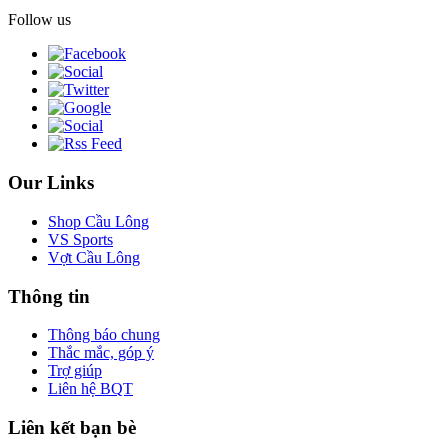
Follow us
Our Links
Shop Cầu Lông
VS Sports
Vợt Cầu Lông
Thông tin
Thông báo chung
Thắc mắc, góp ý
Trợ giúp
Liên hệ BQT
Liên kết bạn bè