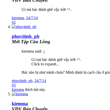
VĐV Bán Chuyên
Gì mà bác đánh ghê vậy trời ^^.
kiemma
,
24/7/14
#2
phuvitinh_pb
Mới Tập Cầu Lông
kiemma said:
↑
Gì mà bác đánh ghê vậy trời ^^.
Click to expand...
Bác nào bị như mình chưa? Mình đánh bị cạch cầu ở góc
phuvitinh_pb
,
24/7/14
#3
kiemma
thích bài này.
kiemma
VĐV Bán Chuyên