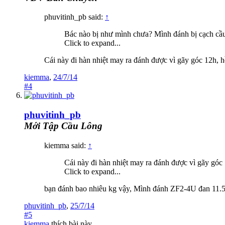
phuvitinh_pb said:
↑
Bác nào bị như mình chưa? Mình đánh bị cạch cầu
Click to expand...
Cái này đi hàn nhiệt may ra đánh được vì gãy góc 12h,
kiemma
,
24/7/14
#4
phuvitinh_pb
Mới Tập Cầu Lông
kiemma said:
↑
Cái này đi hàn nhiệt may ra đánh được vì gãy gó
Click to expand...
bạn đánh bao nhiêu kg vậy, Mình đánh ZF2-4U đan 11.5k
phuvitinh_pb
,
25/7/14
#5
kiemma
thích bài này.