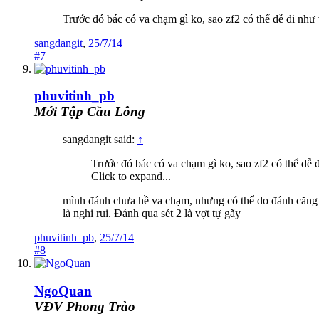
Trước đó bác có va chạm gì ko, sao zf2 có thể dễ đi như
sangdangit
,
25/7/14
#7
phuvitinh_pb
Mới Tập Cầu Lông
sangdangit said:
↑
Trước đó bác có va chạm gì ko, sao zf2 có thể dễ 
Click to expand...
mình đánh chưa hề va chạm, nhưng có thể do đánh căng 
là nghi rui. Đánh qua sét 2 là vợt tự gãy
phuvitinh_pb
,
25/7/14
#8
NgoQuan
VĐV Phong Trào