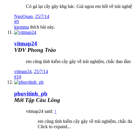
Có gả lại cây gãy khg bác. Giá ngon em hốt về trải ngh
NgoQuan
,
25/7/14
#9
kiemma
thích bài này.
vitmap24
VĐV Phong Trào
em cũng tính kiếm cây gãy về trải nghiệm, chắc đan tầm
vitmap24
,
25/7/14
#10
phuvitinh_pb
Mới Tập Cầu Lông
vitmap24 said:
↑
em cũng tính kiếm cây gãy về trải nghiệm, chắc đ
Click to expand...