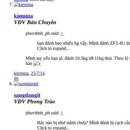
kiemma
VĐV Bán Chuyên
phuvitinh_pb said:
↑
bạn đánh bao nhiêu kg vậy, Mình đánh ZF2-4U đan
Click to expand...
Mình tay yếu bạn ui, đánh 10,5kg tới 11kg thui. Theo lý t
hàn
kiemma
,
25/7/14
#6
sangdangit
VĐV Phong Trào
phuvitinh_pb said:
↑
Bác nào bị như mình chưa? Mình đánh bị cạch cầu
Click to expand...