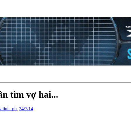
n tìm vợ hai...
vitinh_pb
,
24/7/14
.