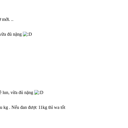
 mới. ..
 vừa đủ nặng
ê lun, vừa đủ nặng
u kg . Nếu đan được 11kg thì wa tốt