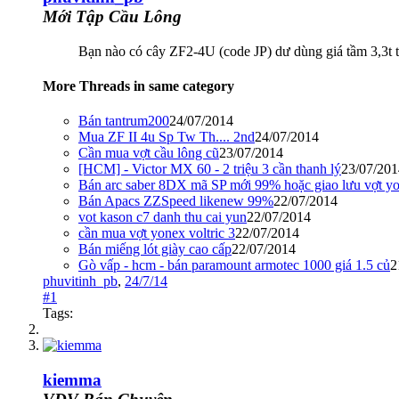
Mới Tập Cầu Lông
Bạn nào có cây ZF2-4U (code JP) dư dùng giá tầm 3,3t t
More Threads in same category
Bán tantrum200
24/07/2014
Mua ZF II 4u Sp Tw Th.... 2nd
24/07/2014
Cần mua vợt cầu lông cũ
23/07/2014
[HCM] - Victor MX 60 - 2 triệu 3 cần thanh lý
23/07/201
Bán arc saber 8DX mã SP mới 99% hoặc giao lưu vợt y
Bán Apacs ZZSpeed likenew 99%
22/07/2014
vot kason c7 danh thu cai yun
22/07/2014
cần mua vợt yonex voltric 3
22/07/2014
Bán miếng lót giày cao cấp
22/07/2014
Gò vấp - hcm - bán paramount armotec 1000 giá 1.5 củ
2
phuvitinh_pb
,
24/7/14
#1
Tags:
kiemma