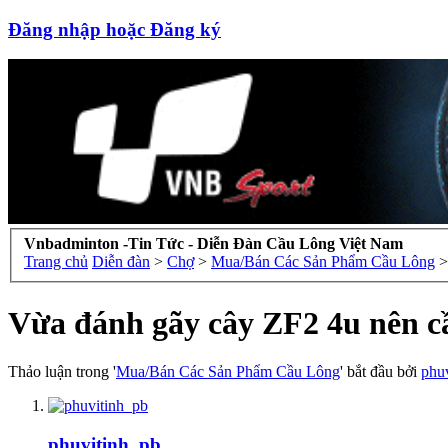
Đăng nhập hoặc Đăng ký
Vnbadminton -Tin Tức - Diễn Đàn Cầu Lông Việt Nam
Trang chủ
Diễn đàn
>
Chợ
>
Mua/Bán Các Sản Phẩm Cầu Lông
>
Vừa đánh gãy cây ZF2 4u nên cầ
Thảo luận trong '
Mua/Bán Các Sản Phẩm Cầu Lông
' bắt đầu bởi
phu
phuvitinh_pb