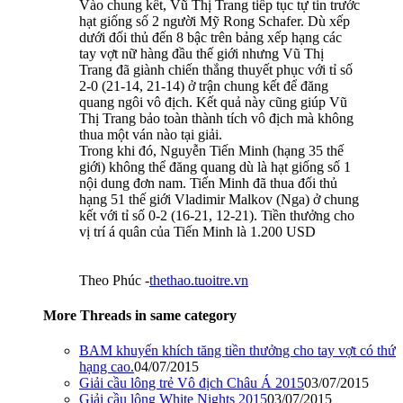
Vào chung kết, Vũ Thị Trang tiếp tục tự tin trước
hạt giống số 2 người Mỹ Rong Schafer. Dù xếp
dưới đối thủ đến 8 bậc trên bảng xếp hạng các
tay vợt nữ hàng đầu thế giới nhưng Vũ Thị
Trang đã giành chiến thắng thuyết phục với tỉ số
2-0 (21-14, 21-14) ở trận chung kết để đăng
quang ngôi vô địch. Kết quả này cũng giúp Vũ
Thị Trang bảo toàn thành tích vô địch mà không
thua một ván nào tại giải.
Trong khi đó, Nguyễn Tiến Minh (hạng 35 thế
giới) không thể đăng quang dù là hạt giống số 1
nội dung đơn nam. Tiến Minh đã thua đối thủ
hạng 51 thế giới Vladimir Malkov (Nga) ở chung
kết với tỉ số 0-2 (16-21, 12-21). Tiền thưởng cho
vị trí á quân của Tiến Minh là 1.200 USD
Theo Phúc -
thethao.tuoitre.vn
More Threads in same category
BAM khuyến khích tăng tiền thưởng cho tay vợt có thứ
hạng cao.
04/07/2015
Giải cầu lông trẻ Vô địch Châu Á 2015
03/07/2015
Giải cầu lông White Nights 2015
03/07/2015