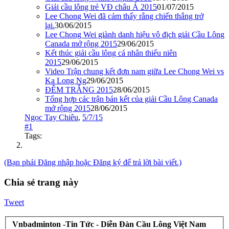
Giải cầu lông trẻ VĐ châu Á 2015
01/07/2015
Lee Chong Wei đã cảm thấy rằng chiến thắng trở
lại.
30/06/2015
Lee Chong Wei giành danh hiệu vô địch giải Cầu Lông
Canada mở rộng 2015
29/06/2015
Kết thúc giải cầu lông cá nhân thiếu niên
2015
29/06/2015
Video Trận chung kết đơn nam giữa Lee Chong Wei vs
Ka Long Ng
29/06/2015
ĐÊM TRẮNG 2015
28/06/2015
Tổng hợp các trận bán kết của giải Cầu Lông Canada
mở rộng 2015
28/06/2015
Ngọc Tay Chiêu
,
5/7/15
#1
Tags:
(Bạn phải Đăng nhập hoặc Đăng ký để trả lời bài viết.)
Chia sẻ trang này
Tweet
Vnbadminton -Tin Tức - Diễn Đàn Cầu Lông Việt Nam