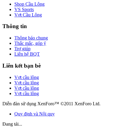
Shop Cầu Lông
VS Sports
Vợt Cầu Lông
Thông tin
Thông báo chung
Thắc mắc, góp ý
Trợ giúp
Liên hệ BQT
Liên kết bạn bè
Vợt cầu lông
Vợt cầu lông
Vợt cầu lông
Vợt cầu lông
Diễn đàn sử dụng XenForo™ ©2011 XenForo Ltd.
Quy định và Nội quy
Đang tải...