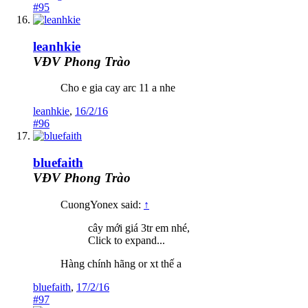
#95
leanhkie
VĐV Phong Trào
Cho e gia cay arc 11 a nhe
leanhkie
,
16/2/16
#96
bluefaith
VĐV Phong Trào
CuongYonex said:
↑
cây mới giá 3tr em nhé,
Click to expand...
Hàng chính hãng or xt thế a
bluefaith
,
17/2/16
#97