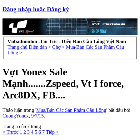
Đăng nhập hoặc Đăng ký
Vnbadminton -Tin Tức - Diễn Đàn Cầu Lông Việt Nam
Trang chủ
Diễn đàn
>
Chợ
>
Mua/Bán Các Sản Phẩm Cầu
Lông
>
Vợt Yonex Sale
Mạnh.......Zspeed, Vt I force,
Arc8DX, FB....
Thảo luận trong '
Mua/Bán Các Sản Phẩm Cầu Lông
' bắt đầu bởi
CuongYonex
,
9/7/15
.
Trang 5 của 7 trang
< Trước
1
2
3
4
5
6
7
Tiếp >