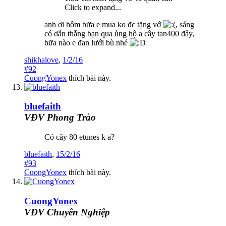
Click to expand...
anh ơi hôm bữa e mua ko đc tặng vớ
, sáng
có dẫn thằng bạn qua ủng hộ a cây tan400 đây,
bữa nào e đan lưới bù nhé
shikhalove
,
1/2/16
#92
CuongYonex
thích bài này.
bluefaith
VĐV Phong Trào
Có cây 80 etunes k a?
bluefaith
,
15/2/16
#93
CuongYonex
thích bài này.
CuongYonex
VĐV Chuyên Nghiệp