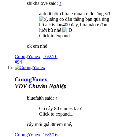
shikhalove said:
↑
anh ơi hôm bữa e mua ko đc tặng vớ
, sáng có dẫn thằng bạn qua ủng
hộ a cây tan400 đây, bữa nào e đan
lưới bù nhé
Click to expand...
ok em nhé
CuongYonex
,
16/2/16
#94
CuongYonex
VĐV Chuyên Nghiệp
bluefaith said:
↑
Có cây 80 etunes k a?
Click to expand...
cây mới giá 3tr em nhé,
CuongYonex
,
16/2/16