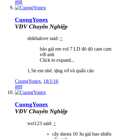
#88
CuongYonex
VĐV Chuyên Nghiệp
shikhalove said:
↑
báo giá em vol 7 LD đỏ đỏ cam cam
với anh
Click to expand...
1.5tr em nhé. tặng vớ và quấn cán
CuongYonex
,
18/1/16
#89
CuongYonex
VĐV Chuyên Nghiệp
wei123 said:
↑
cây duora 10 3u giá bao nhiêu