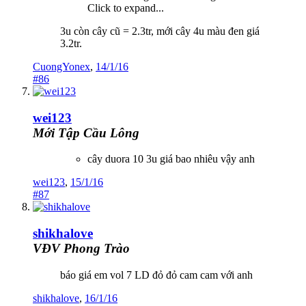
Click to expand...
3u còn cây cũ = 2.3tr, mới cây 4u màu đen giá
3.2tr.
CuongYonex
,
14/1/16
#86
wei123
Mới Tập Cầu Lông
cây duora 10 3u giá bao nhiêu vậy anh
wei123
,
15/1/16
#87
shikhalove
VĐV Phong Trào
báo giá em vol 7 LD đỏ đỏ cam cam với anh
shikhalove
,
16/1/16