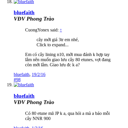
bluefaith
VĐV Phong Trào
CuongYonex said:
↑
cây mới giá 3tr em nhé,
Click to expand...
Em có cây lining n10, mới mua đánh k hợp tay
lắm nên muốn giao lưu cây 80 etunes, vợt đang
còn mới lắm. Giao lưu đc k a?
bluefaith
,
19/2/16
#98
bluefaith
VĐV Phong Trào
Có 80 etune mã JP k a, qua hỏi a mà a báo mỗi
cây NNR 900