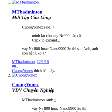
MTbadminton
Mới Tập Cầu Lông
CuongYonex said:
↑
mình ko còn cay Nr900 nào cẩ
Click to expand...
vay Nr 800 hoac Nano9900 3u thi sao Anh, anh
con hàng ko ạ?
MTbadminton
,
12/1/16
#81
CuongYonex
thích bài này.
CuongYonex
VĐV Chuyên Nghiệp
MTbadminton said:
↑
vay Nr 800 hoac Nano9900 3u thi