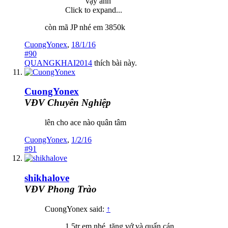
vậy anh
Click to expand...
còn mã JP nhé em 3850k
CuongYonex
,
18/1/16
#90
QUANGKHAI2014
thích bài này.
CuongYonex
VĐV Chuyên Nghiệp
lên cho ace nào quân tâm
CuongYonex
,
1/2/16
#91
shikhalove
VĐV Phong Trào
CuongYonex said:
↑
1.5tr em nhé. tặng vớ và quấn cán