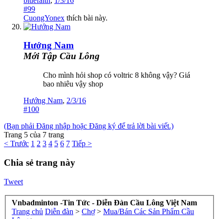
bluefaith
,
1/3/16
#99
CuongYonex
thích bài này.
Hướng Nam
Mới Tập Cầu Lông
Cho mình hỏi shop có voltric 8 không vậy? Giá
bao nhiêu vậy shop
Hướng Nam
,
2/3/16
#100
(Bạn phải Đăng nhập hoặc Đăng ký để trả lời bài viết.)
Trang 5 của 7 trang
< Trước
1
2
3
4
5
6
7
Tiếp >
Chia sẻ trang này
Tweet
Vnbadminton -Tin Tức - Diễn Đàn Cầu Lông Việt Nam
Trang chủ
Diễn đàn
>
Chợ
>
Mua/Bán Các Sản Phẩm Cầu