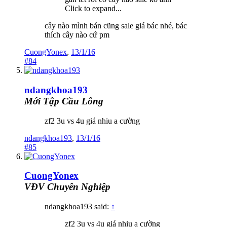
Click to expand...
cây nào mình bán cũng sale giá bác nhé, bác
thích cây nào cứ pm
CuongYonex
,
13/1/16
#84
ndangkhoa193
Mới Tập Cầu Lông
zf2 3u vs 4u giá nhiu a cường
ndangkhoa193
,
13/1/16
#85
CuongYonex
VĐV Chuyên Nghiệp
ndangkhoa193 said:
↑
zf2 3u vs 4u giá nhiu a cường