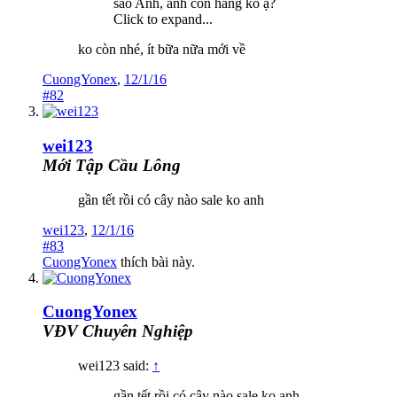
sao Anh, anh con hàng ko ạ?
Click to expand...
ko còn nhé, ít bữa nữa mới về
CuongYonex
,
12/1/16
#82
wei123
Mới Tập Cầu Lông
gần tết rồi có cây nào sale ko anh
wei123
,
12/1/16
#83
CuongYonex
thích bài này.
CuongYonex
VĐV Chuyên Nghiệp
wei123 said:
↑
gần tết rồi có cây nào sale ko anh