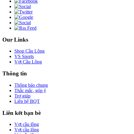
Our Links
Shop Cầu Lông
VS Sports
Vợt Cầu Lông
Thông tin
Thông báo chung
Thắc mắc, góp ý
Trợ giúp
Liên hệ BQT
Liên kết bạn bè
Vợt cầu lông
Vợt cầu lông