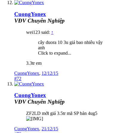
CuongYonex
VĐV Chuyên Nghiệp
wei123 said:
↑
cây duora 10 3u giá bao nhiêu vậy
anh
Click to expand...
3.3tr em
CuongYonex
,
12/12/15
#72
CuongYonex
VĐV Chuyên Nghiệp
ZF2LD mới giá 3.5tr mã SP bản 4ug5
CuongYonex
,
21/12/15