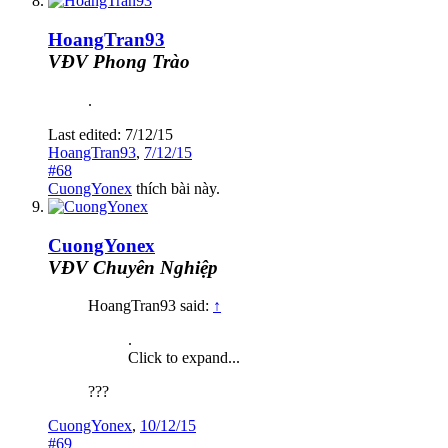
HoangTran93
VĐV Phong Trào
.
Last edited:
7/12/15
HoangTran93
,
7/12/15
#68
CuongYonex
thích bài này.
CuongYonex
VĐV Chuyên Nghiệp
HoangTran93 said:
↑
.
Click to expand...
???
CuongYonex
,
10/12/15
#69