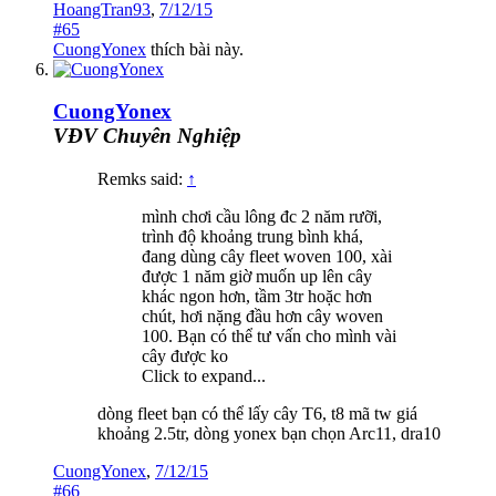
HoangTran93
,
7/12/15
#65
CuongYonex
thích bài này.
CuongYonex
VĐV Chuyên Nghiệp
Remks said:
↑
mình chơi cầu lông đc 2 năm rưỡi,
trình độ khoảng trung bình khá,
đang dùng cây fleet woven 100, xài
được 1 năm giờ muốn up lên cây
khác ngon hơn, tầm 3tr hoặc hơn
chút, hơi nặng đầu hơn cây woven
100. Bạn có thể tư vấn cho mình vài
cây được ko
Click to expand...
dòng fleet bạn có thể lấy cây T6, t8 mã tw giá
khoảng 2.5tr, dòng yonex bạn chọn Arc11, dra10
CuongYonex
,
7/12/15
#66