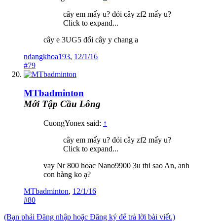
cây em mấy u? đỏi cây zf2 mấy u?
Click to expand...
cây e 3UG5 đổi cây y chang a
ndangkhoa193
,
12/1/16
#79
MTbadminton
Mới Tập Cầu Lông
CuongYonex said:
↑
cây em mấy u? đỏi cây zf2 mấy u?
Click to expand...
vay Nr 800 hoac Nano9900 3u thi sao An, anh
con hàng ko ạ?
MTbadminton
,
12/1/16
#80
(Bạn phải Đăng nhập hoặc Đăng ký để trả lời bài viết.)