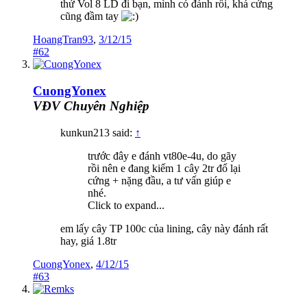
thử Vol 8 LD đi bạn, mình có đánh rồi, khá cứng
cũng đầm tay
HoangTran93
,
3/12/15
#62
CuongYonex
VĐV Chuyên Nghiệp
kunkun213 said:
↑
trước đây e đánh vt80e-4u, do gãy
rồi nên e đang kiếm 1 cây 2tr đổ lại
cứng + nặng đầu, a tư vấn giúp e
nhé.
Click to expand...
em lấy cây TP 100c của lining, cây này đánh rất
hay, giá 1.8tr
CuongYonex
,
4/12/15
#63