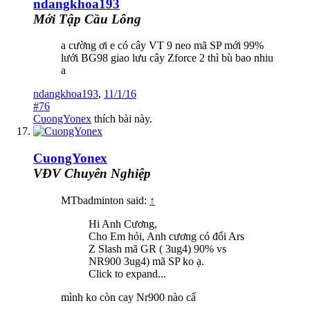
ndangkhoa193
Mới Tập Cầu Lông
a cường ơi e có cây VT 9 neo mã SP mới 99%
lưới BG98 giao lưu cây Zforce 2 thì bù bao nhiu
a
ndangkhoa193
,
11/1/16
#76
CuongYonex
thích bài này.
CuongYonex
VĐV Chuyên Nghiệp
MTbadminton said:
↑
Hi Anh Cương,
Cho Em hỏi, Anh cương có đổi Ars
Z Slash mã GR ( 3ug4) 90% vs
NR900 3ug4) mã SP ko ạ.
Click to expand...
mình ko còn cay Nr900 nào cẩ