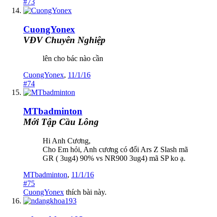
#73
CuongYonex
VĐV Chuyên Nghiệp
lên cho bác nào cần
CuongYonex
,
11/1/16
#74
MTbadminton
Mới Tập Cầu Lông
Hi Anh Cương,
Cho Em hỏi, Anh cương có đổi Ars Z Slash mã
GR ( 3ug4) 90% vs NR900 3ug4) mã SP ko ạ.
MTbadminton
,
11/1/16
#75
CuongYonex
thích bài này.