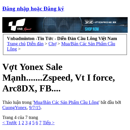
Đăng nhập hoặc Đăng ký
Vnbadminton -Tin Tức - Diễn Đàn Cầu Lông Việt Nam
Trang chủ
Diễn đàn
>
Chợ
>
Mua/Bán Các Sản Phẩm Cầu
Lông
>
Vợt Yonex Sale
Mạnh.......Zspeed, Vt I force,
Arc8DX, FB....
Thảo luận trong '
Mua/Bán Các Sản Phẩm Cầu Lông
' bắt đầu bởi
CuongYonex
,
9/7/15
.
Trang 4 của 7 trang
< Trước
1
2
3
4
5
6
7
Tiếp >