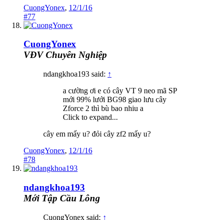
CuongYonex
,
12/1/16
#77
CuongYonex
VĐV Chuyên Nghiệp
ndangkhoa193 said:
↑
a cường ơi e có cây VT 9 neo mã SP
mới 99% lưới BG98 giao lưu cây
Zforce 2 thì bù bao nhiu a
Click to expand...
cây em mấy u? đỏi cây zf2 mấy u?
CuongYonex
,
12/1/16
#78
ndangkhoa193
Mới Tập Cầu Lông
CuongYonex said:
↑