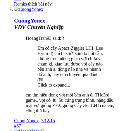
Remks
thích bài này.
CuongYonex
VĐV Chuyên Nghiệp
HoangTran93 said:
↑
Em có cây Apacs Ziggler LHI (Lee
Hyun-il) chỉ bị sướt sơn do hớt cầu,
không tróc miếng gì cả vợt chưa va
chạm gì, giao lưu được với cây nào
bên anh ạ, dòng nào nhẹ và nhanh
đó anh, nay em chuyển qua đánh
đôi
Click to expand...
em tìm hiểu dòng vợt mới bên anh đi THe3rd
game.. vợt có 4u, 5u cứng trung bình, nặng đầu,
mặt vợt giống ZF2, giống Cây zler LHI của em,
công thủ hay
CuongYonex
,
7/12/15
#67