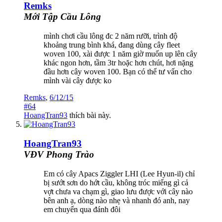
Remks
Mới Tập Cầu Lông
mình chơi cầu lông đc 2 năm rưỡi, trình độ
khoảng trung bình khá, đang dùng cây fleet
woven 100, xài được 1 năm giờ muốn up lên cây
khác ngon hơn, tầm 3tr hoặc hơn chút, hơi nặng
đầu hơn cây woven 100. Bạn có thể tư vấn cho
mình vài cây được ko
Remks
,
6/12/15
#64
HoangTran93
thích bài này.
HoangTran93
VĐV Phong Trào
Em có cây Apacs Ziggler LHI (Lee Hyun-il) chỉ
bị sướt sơn do hớt cầu, không tróc miếng gì cả
vợt chưa va chạm gì, giao lưu được với cây nào
bên anh ạ, dòng nào nhẹ và nhanh đó anh, nay
em chuyển qua đánh đôi