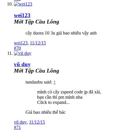
wei123
Mới Tập Cầu Lông
cây duora 10 3u giá bao nhiêu vậy anh
wei123
,
11/12/15
#70
vũ duy
Mới Tập Cầu Lông
tundaubu said:
↑
mình có cây zspeed code jp đã xài,
bạn cần thì pm mình nha
Click to expand...
Giá bao nhiêu thế bác
vũ duy
,
11/12/15
#71