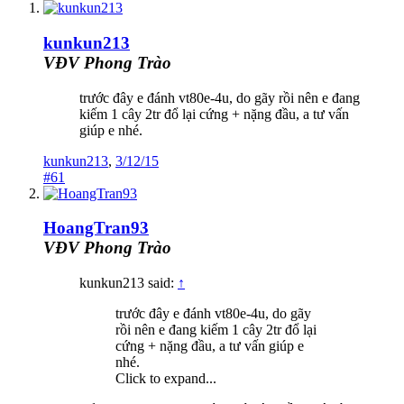
kunkun213
VĐV Phong Trào
trước đây e đánh vt80e-4u, do gãy rồi nên e đang
kiếm 1 cây 2tr đổ lại cứng + nặng đầu, a tư vấn
giúp e nhé.
kunkun213
,
3/12/15
#61
HoangTran93
VĐV Phong Trào
kunkun213 said:
↑
trước đây e đánh vt80e-4u, do gãy
rồi nên e đang kiếm 1 cây 2tr đổ lại
cứng + nặng đầu, a tư vấn giúp e
nhé.
Click to expand...