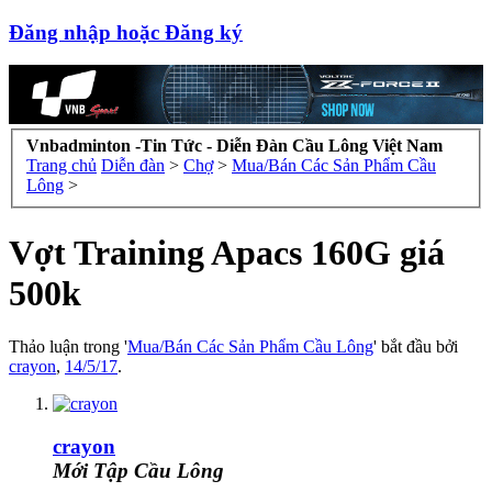
Đăng nhập hoặc Đăng ký
Vnbadminton -Tin Tức - Diễn Đàn Cầu Lông Việt Nam
Trang chủ
Diễn đàn
>
Chợ
>
Mua/Bán Các Sản Phẩm Cầu
Lông
>
Vợt Training Apacs 160G giá
500k
Thảo luận trong '
Mua/Bán Các Sản Phẩm Cầu Lông
' bắt đầu bởi
crayon
,
14/5/17
.
crayon
Mới Tập Cầu Lông