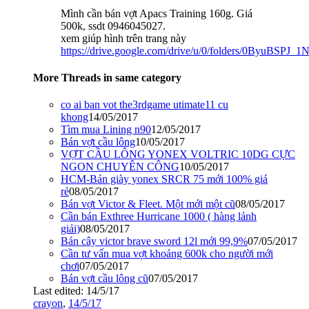
Mình cần bán vợt Apacs Training 160g. Giá
500k, ssdt 0946045027.
xem giúp hình trên trang này
https://drive.google.com/drive/u/0/folders/0ByuBS
More Threads in same category
co ai ban vot the3rdgame utimate11 cu
khong
14/05/2017
Tìm mua Lining n90
12/05/2017
Bán vợt cầu lông
10/05/2017
VỢT CẦU LÔNG YONEX VOLTRIC 10DG CỰC
NGON CHUYÊN CÔNG
10/05/2017
HCM-Bán giày yonex SRCR 75 mới 100% giá
rẻ
08/05/2017
Bán vợt Victor & Fleet. Một mới một cũ
08/05/2017
Cần bán Exthree Hurricane 1000 ( hàng lảnh
giải)
08/05/2017
Bán cây victor brave sword 12l mới 99,9%
07/05/2017
Cần tư vấn mua vợt khoảng 600k cho người mới
chơi
07/05/2017
Bán vợt cầu lông cũ
07/05/2017
Last edited:
14/5/17
crayon
,
14/5/17