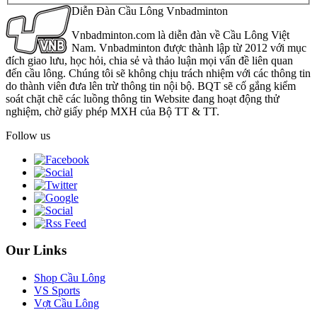
Diễn Đàn Cầu Lông Vnbadminton
Vnbadminton.com là diễn đàn về Cầu Lông Việt
Nam. Vnbadminton được thành lập từ 2012 với mục
đích giao lưu, học hỏi, chia sẻ và thảo luận mọi vấn đề liên quan
đến cầu lông. Chúng tôi sẽ không chịu trách nhiệm với các thông tin
do thành viên đưa lên trừ thông tin nội bộ. BQT sẽ cố gắng kiểm
soát chặt chẽ các luồng thông tin Website đang hoạt động thử
nghiệm, chờ giấy phép MXH của Bộ TT & TT.
Follow us
Our Links
Shop Cầu Lông
VS Sports
Vợt Cầu Lông