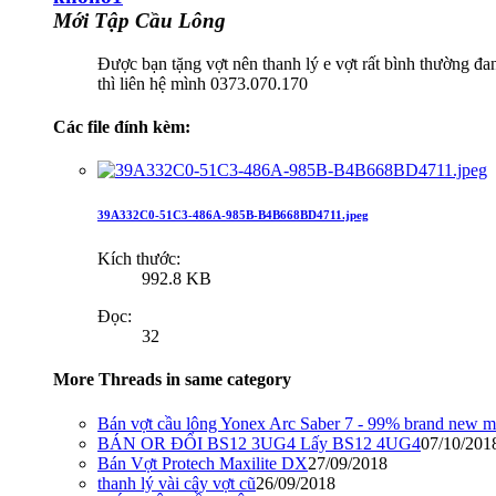
Mới Tập Cầu Lông
Được bạn tặng vợt nên thanh lý e vợt rất bình thường 
thì liên hệ mình 0373.070.170
Các file đính kèm:
39A332C0-51C3-486A-985B-B4B668BD4711.jpeg
Kích thước:
992.8 KB
Đọc:
32
More Threads in same category
Bán vợt cầu lông Yonex Arc Saber 7 - 99% brand new 
BÁN OR ĐỔI BS12 3UG4 Lấy BS12 4UG4
07/10/201
Bán Vợt Protech Maxilite DX
27/09/2018
thanh lý vài cây vợt cũ
26/09/2018