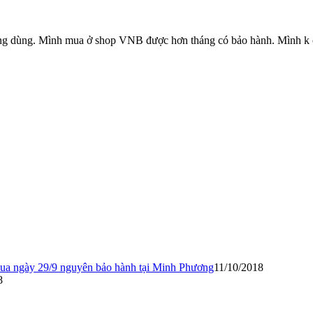
đang dùng. Mình mua ở shop VNB được hơn tháng có bảo hành. Mình k c
mua ngày 29/9 nguyên bảo hành tại Minh Phương
11/10/2018
8