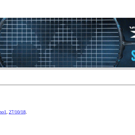
no1
,
27/10/18
.