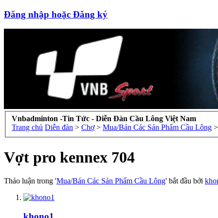
Đăng nhập hoặc Đăng ký
Vnbadminton -Tin Tức - Diễn Đàn Cầu Lông Việt Nam
Trang chủ
Diễn đàn
>
Chợ
>
Mua/Bán Các Sản Phẩm Cầu Lông
>
Vợt pro kennex 704
Thảo luận trong '
Mua/Bán Các Sản Phẩm Cầu Lông
' bắt đầu bởi
kho
khono1