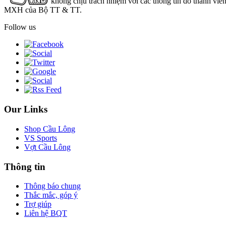
không chịu trách nhiệm với các thông tin do thành viê
MXH của Bộ TT & TT.
Follow us
Our Links
Shop Cầu Lông
VS Sports
Vợt Cầu Lông
Thông tin
Thông báo chung
Thắc mắc, góp ý
Trợ giúp
Liên hệ BQT