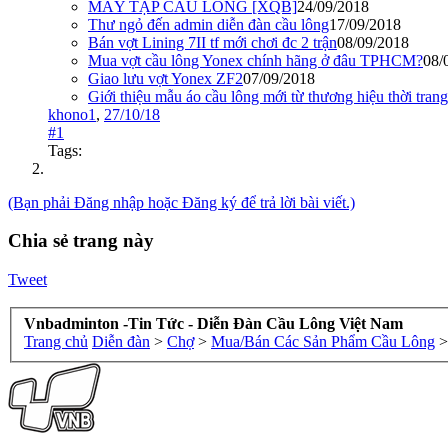
MÁY TẬP CẦU LÔNG [XQB]
24/09/2018
Thư ngỏ đến admin diễn đàn cầu lông
17/09/2018
Bán vợt Lining 7II tf mới chơi đc 2 trận
08/09/2018
Mua vợt cầu lông Yonex chính hãng ở đâu TPHCM?
08/
Giao lưu vợt Yonex ZF2
07/09/2018
Giới thiệu mẫu áo cầu lông mới từ thương hiệu thời trang
khono1
,
27/10/18
#1
Tags:
(Bạn phải Đăng nhập hoặc Đăng ký để trả lời bài viết.)
Chia sẻ trang này
Tweet
Vnbadminton -Tin Tức - Diễn Đàn Cầu Lông Việt Nam
Trang chủ
Diễn đàn
>
Chợ
>
Mua/Bán Các Sản Phẩm Cầu Lông
>