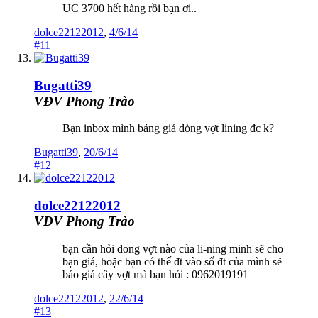
UC 3700 hết hàng rồi bạn ơi..
dolce22122012
,
4/6/14
#11
Bugatti39
VĐV Phong Trào
Bạn inbox mình bảng giá dòng vợt lining đc k?
Bugatti39
,
20/6/14
#12
dolce22122012
VĐV Phong Trào
bạn cần hỏi dong vợt nào của li-ning minh sẽ cho
bạn giá, hoặc bạn có thế đt vào số đt của mình sẽ
báo giá cây vợt mà bạn hỏi : 0962019191
dolce22122012
,
22/6/14
#13