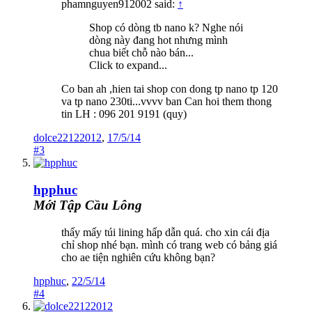
phamnguyen912002 said:
↑
Shop có dòng tb nano k? Nghe nói
dòng này đang hot nhưng mình
chua biết chỗ nào bán...
Click to expand...
Co ban ah ,hien tai shop con dong tp nano tp 120
va tp nano 230ti...vvvv ban Can hoi them thong
tin LH : 096 201 9191 (quy)
dolce22122012
,
17/5/14
#3
hpphuc
Mới Tập Cầu Lông
thấy mấy túi lining hấp dẫn quá. cho xin cái địa
chỉ shop nhé bạn. mình có trang web có bảng giá
cho ae tiện nghiên cứu không bạn?
hpphuc
,
22/5/14
#4