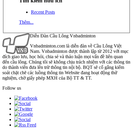
Tìm kiếm hữu ích
Recent Posts
Thêm...
Diễn Đàn Cầu Lông Vnbadminton
Vnbadminton.com là diễn đàn về Cầu Lông Việt
Nam. Vnbadminton được thành lập từ 2012 với mục
đích giao lưu, học hỏi, chia sẻ và thảo luận mọi vấn đề liên quan
đến cầu lông. Chúng tôi sẽ không chịu trách nhiệm với các thông tin
do thành viên đưa lên trừ thông tin nội bộ. BQT sẽ cố gắng kiểm
soát chặt chẽ các luồng thông tin Website đang hoạt động thử
nghiệm, chờ giấy phép MXH của Bộ TT & TT.
Follow us