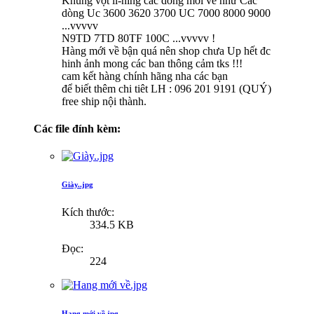
Khung vợt li-ning các dòng mới về như Các
dòng Uc 3600 3620 3700 UC 7000 8000 9000
...vvvvv
N9TD 7TD 80TF 100C ...vvvvv !
Hàng mới về bận quá nên shop chưa Up hết đc
hinh ảnh mong các ban thông cảm tks !!!
cam kết hàng chính hãng nha các bạn
để biết thêm chi tiêt LH : 096 201 9191 (QUÝ)
free ship nội thành.
Các file đính kèm:
Giày..jpg
Kích thước:
334.5 KB
Đọc:
224
Hang mới về.jpg