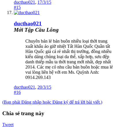
ducthao021
,
17/3/15
#15
ducthao021
Mới Tập Cầu Lông
Chuyên bán lẻ bán buôn nhiều loại thời trang
xuất khẩu áo giữ nhiệt Tất Hàn Quốc Quần tất
Hàn Quốc giá cả rẻ nhất thị trường, đồng nhiều
kiểu dáng chủng loại da thể, xấp hơp, sưu đệp
danh thiếp mẫu ta thời trang mới nhất, đẹp nhất
2014. Các mẹ có nhu cầu bán buôn hoặc mua lẻ
vui lòng liên hệ với em Ms. Quỳnh Anh:
0914.269.143
ducthao021
,
20/3/15
#16
(Bạn phải Đăng nhập hoặc Đăng ký để trả lời bài viết.)
Chia sẻ trang này
Tweet