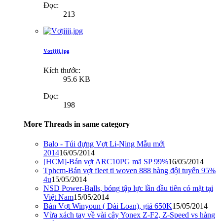
Đọc:
213
Vơtjjjj.jpg
Kích thước:
95.6 KB
Đọc:
198
More Threads in same category
Balo - Túi đựng Vợt Li-Ning Mẫu mới
2014
16/05/2014
[HCM]-Bán vợt ARC10PG mã SP 99%
16/05/2014
Tphcm-Bán vợt fleet ti woven 888 hàng đội tuyển 95%
4u
15/05/2014
NSD Power-Balls, bóng tập lực lần đầu tiên có mặt tại
Việt Nam
15/05/2014
Bán Vợt Winyoun ( Đài Loan), giá 650K
15/05/2014
Vừa xách tay về vài cây Yonex Z-F2, Z-Speed vs hàng