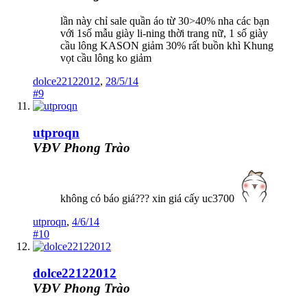
lần này chỉ sale quần áo từ 30>40% nha các bạn
với 1số mẫu giày li-ning thời trang nữ, 1 số giày
cầu lông KASON giảm 30% rất buồn khì Khung
vọt cầu lông ko giảm
dolce22122012
,
28/5/14
#9
utproqn
VĐV Phong Trào
không có báo giá??? xin giá cấy uc3700
utproqn
,
4/6/14
#10
dolce22122012
VĐV Phong Trào