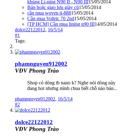
khủng Li-ning N90 II - N90 III
15/05/2014
Bán hoặc giao lưu giày cũ
15/05/2014
cần mua woven ti-888
15/05/2014
Cần mua Voltric 70 2nd
15/05/2014
[TP HCM] Cần mua lining n90 III
14/05/2014
dolce22122012
,
16/5/14
#1
Tags:
phamnguyen912002
VĐV Phong Trào
Shop có dòng tb nano k? Nghe nói dòng này
đang hot nhưng mình chua biết chỗ nào bán...
phamnguyen912002
,
16/5/14
#2
dolce22122012
VĐV Phong Trào