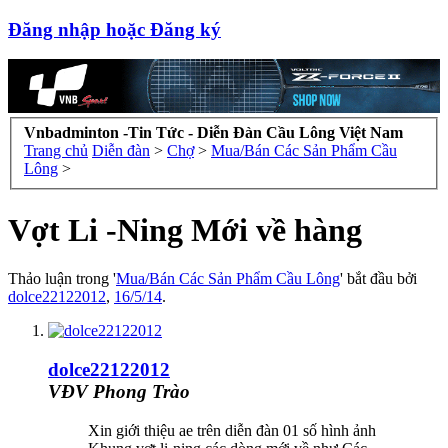
Đăng nhập hoặc Đăng ký
Vnbadminton -Tin Tức - Diễn Đàn Cầu Lông Việt Nam
Trang chủ
Diễn đàn
>
Chợ
>
Mua/Bán Các Sản Phẩm Cầu
Lông
>
Vợt Li -Ning Mới về hàng
Thảo luận trong '
Mua/Bán Các Sản Phẩm Cầu Lông
' bắt đầu bởi
dolce22122012
,
16/5/14
.
dolce22122012
VĐV Phong Trào
Xin giới thiệu ae trên diễn đàn 01 số hình ảnh