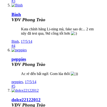
#3
Binh
VĐV Phong Trào
Kata chính hãng Li-ning mà, fake sao dc... 2 em
nãy đã test qua, 9td công tốt hơn
Binh
,
17/5/14
#4
peppies
VĐV Phong Trào
Ac rẻ đến bất ngờ. Gom lúa thôi
)
peppies
,
17/5/14
#5
dolce22122012
VĐV Phong Trào