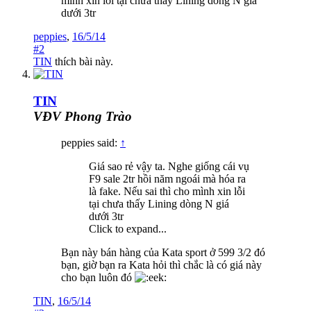
mình xin lỗi tại chưa thấy Lining dòng N giá
dưới 3tr
peppies
,
16/5/14
#2
TIN
thích bài này.
TIN
VĐV Phong Trào
peppies said:
↑
Giá sao rẻ vậy ta. Nghe giống cái vụ
F9 sale 2tr hồi năm ngoái mà hóa ra
là fake. Nếu sai thì cho mình xin lỗi
tại chưa thấy Lining dòng N giá
dưới 3tr
Click to expand...
Bạn này bán hàng của Kata sport ở 599 3/2 đó
bạn, giờ bạn ra Kata hỏi thì chắc là có giá này
cho bạn luôn đó
TIN
,
16/5/14