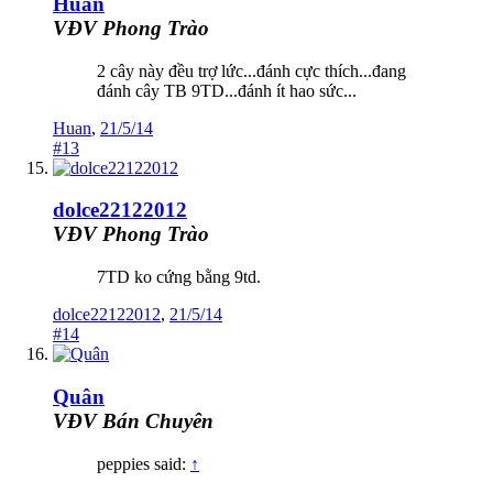
Huan
VĐV Phong Trào
2 cây này đều trợ lức...đánh cực thích...đang
đánh cây TB 9TD...đánh ít hao sức...
Huan
,
21/5/14
#13
dolce22122012
VĐV Phong Trào
7TD ko cứng bằng 9td.
dolce22122012
,
21/5/14
#14
Quân
VĐV Bán Chuyên
peppies said:
↑