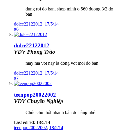
dung roi do ban, shop minh o 560 duong 3/2 do
ban
dolce22122012
,
17/5/14
#6
dolce22122012
VĐV Phong Trào
may ma vot nay la dong vot moi do ban
dolce22122012
,
17/5/14
#7
teenpop20022002
VĐV Chuyên Nghiệp
Chúc chủ thớt nhanh bán dc hàng nhé
Last edited:
18/5/14
teenpop20022002
,
18/5/14