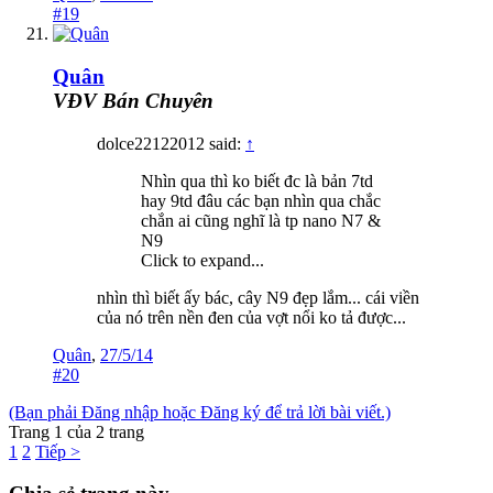
#19
Quân
VĐV Bán Chuyên
dolce22122012 said:
↑
Nhìn qua thì ko biết đc là bản 7td
hay 9td đâu các bạn nhìn qua chắc
chắn ai cũng nghĩ là tp nano N7 &
N9
Click to expand...
nhìn thì biết ấy bác, cây N9 đẹp lắm... cái viền
của nó trên nền đen của vợt nổi ko tả được...
Quân
,
27/5/14
#20
(Bạn phải Đăng nhập hoặc Đăng ký để trả lời bài viết.)
Trang 1 của 2 trang
1
2
Tiếp >