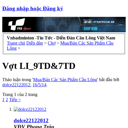
Đăng nhập hoặc Đăng ký
Vnbadminton -Tin Tức - Diễn Đàn Cầu Lông Việt Nam
Trang chủ
Diễn đàn
>
Chợ
>
Mua/Bán Các Sản Phẩm Cầu
Lông
>
Vợt LI_9TD&7TD
Thảo luận trong '
Mua/Bán Các Sản Phẩm Cầu Lông
' bắt đầu bởi
dolce22122012
,
16/5/14
.
Trang 1 của 2 trang
1
2
Tiếp >
dolce22122012
VĐV Phong Trào