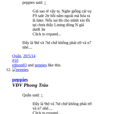
peppies said:
↑
Giá sao rẻ vậy ta. Nghe giống cái vụ
F9 sale 2tr hồi năm ngoái mà hóa ra
là fake. Nếu sai thì cho mình xin lỗi
tại chưa thấy Lining dòng N giá
dưới 3tr
Click to expand...
Đây là 9td và 7td chứ không phải n9 và n7
nhé....
Quân
,
20/5/14
#10
edison83
and
peppies
like this.
peppies
VĐV Phong Trào
Quân said:
↑
Đây là 9td và 7td chứ không phải n9
và n7 nhé....
Click to expand...