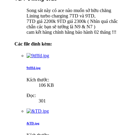
Song sát này có ace nào muốn sở hữu chăng
Lining turbo charging 7TD và 9TD,
7TD giá 2200k 9TD giá 2300k ( Nhìn quá chắc
chắn các bạn sẽ tưởng là N9 & N7 )
cam kết hàng chính hãng bảo hành 02 tháng !!!
Các file đính kèm:
9tfffd.jpg
Kích thước:
106 KB
Đọc:
301
&TD.jpg