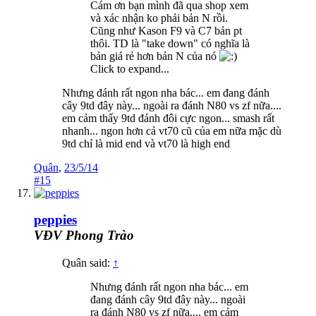
Cám ơn bạn mình đã qua shop xem
và xác nhận ko phải bản N rồi.
Cũng như Kason F9 và C7 bản pt
thôi. TD là "take down" có nghĩa là
bản giá rẻ hơn bản N của nó
Click to expand...
Nhưng đánh rất ngon nha bác... em đang đánh
cây 9td đây này... ngoài ra đánh N80 vs zf nữa....
em cảm thấy 9td đánh đôi cực ngon... smash rất
nhanh... ngon hơn cả vt70 cũ của em nữa mặc dù
9td chỉ là mid end và vt70 là high end
Quân
,
23/5/14
#15
peppies
VĐV Phong Trào
Quân said:
↑
Nhưng đánh rất ngon nha bác... em
đang đánh cây 9td đây này... ngoài
ra đánh N80 vs zf nữa.... em cảm