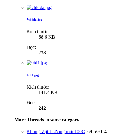
7tddda.jpg
Kích thước:
68.6 KB
Đọc:
238
9td1.jpg
Kích thước:
141.4 KB
Đọc:
242
More Threads in same category
Khung Vợt Li-Ning mới 100C
16/05/2014