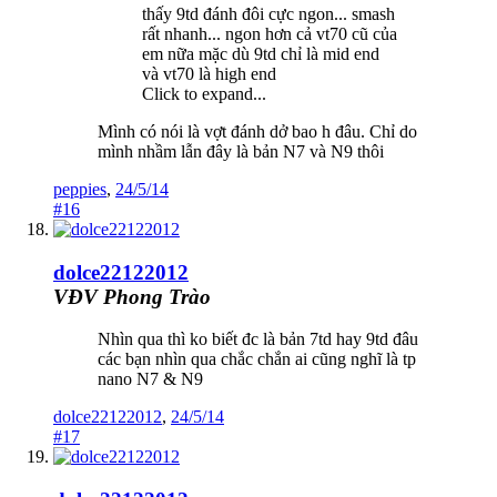
thấy 9td đánh đôi cực ngon... smash
rất nhanh... ngon hơn cả vt70 cũ của
em nữa mặc dù 9td chỉ là mid end
và vt70 là high end
Click to expand...
Mình có nói là vợt đánh dở bao h đâu. Chỉ do
mình nhầm lẫn đây là bản N7 và N9 thôi
peppies
,
24/5/14
#16
dolce22122012
VĐV Phong Trào
Nhìn qua thì ko biết đc là bản 7td hay 9td đâu
các bạn nhìn qua chắc chắn ai cũng nghĩ là tp
nano N7 & N9
dolce22122012
,
24/5/14
#17