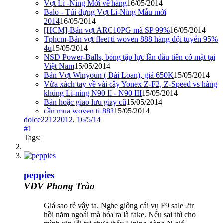
Vợt Li -Ning Mới về hàng
16/05/2014
Balo - Túi đựng Vợt Li-Ning Mẫu mới
2014
16/05/2014
[HCM]-Bán vợt ARC10PG mã SP 99%
16/05/2014
Tphcm-Bán vợt fleet ti woven 888 hàng đội tuyển 95%
4u
15/05/2014
NSD Power-Balls, bóng tập lực lần đầu tiên có mặt tại
Việt Nam
15/05/2014
Bán Vợt Winyoun ( Đài Loan), giá 650K
15/05/2014
Vừa xách tay về vài cây Yonex Z-F2, Z-Speed vs hàng
khủng Li-ning N90 II - N90 III
15/05/2014
Bán hoặc giao lưu giày cũ
15/05/2014
cần mua woven ti-888
15/05/2014
dolce22122012
,
16/5/14
#1
Tags:
peppies
VĐV Phong Trào
Giá sao rẻ vậy ta. Nghe giống cái vụ F9 sale 2tr
hồi năm ngoái mà hóa ra là fake. Nếu sai thì cho