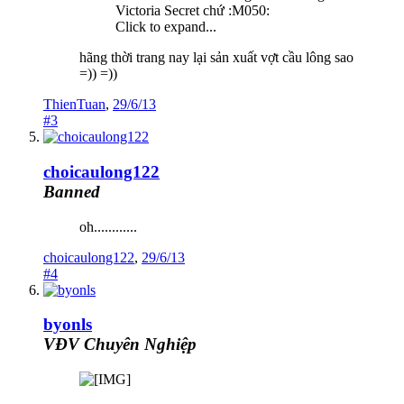
Victoria Secret chứ :M050:
Click to expand...
hãng thời trang nay lại sản xuất vợt cầu lông sao
=)) =))
ThienTuan
,
29/6/13
#3
choicaulong122
Banned
oh............
choicaulong122
,
29/6/13
#4
byonls
VĐV Chuyên Nghiệp