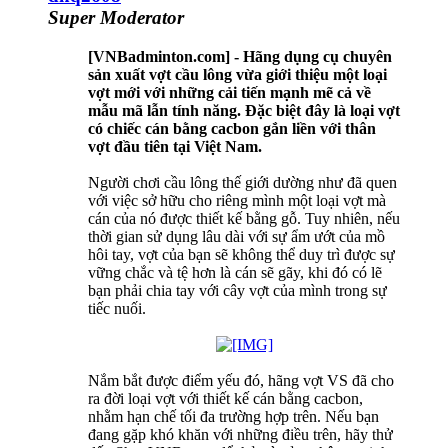
Super Moderator
[VNBadminton.com] - Hãng dụng cụ chuyên
sản xuất vợt cầu lông vừa giới thiệu một loại
vợt mới với những cải tiến mạnh mẽ cả về
mẫu mã lẫn tính năng. Đặc biệt đây là loại vợt
có chiếc cán bằng cacbon gắn liền với thân
vợt đầu tiên tại Việt Nam.
Người chơi cầu lông thế giới dường như đã quen
với việc sở hữu cho riêng mình một loại vợt mà
cán của nó được thiết kế bằng gỗ. Tuy nhiên, nếu
thời gian sử dụng lâu dài với sự ẩm ướt của mồ
hôi tay, vợt của bạn sẽ không thể duy trì được sự
vững chắc và tệ hơn là cán sẽ gãy, khi đó có lẽ
bạn phải chia tay với cây vợt của mình trong sự
tiếc nuối.
Nắm bắt được điểm yếu đó, hãng vợt VS đã cho
ra đời loại vợt với thiết kế cán bằng cacbon,
nhằm hạn chế tối đa trường hợp trên. Nếu bạn
đang gặp khó khăn với những điều trên, hãy thử