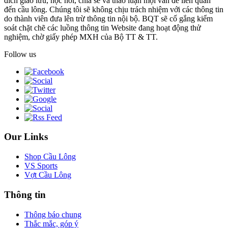
đích giao lưu, học hỏi, chia sẻ và thảo luận mọi vấn đề liên quan
đến cầu lông. Chúng tôi sẽ không chịu trách nhiệm với các thông tin
do thành viên đưa lên trừ thông tin nội bộ. BQT sẽ cố gắng kiểm
soát chặt chẽ các luồng thông tin Website đang hoạt động thử
nghiệm, chờ giấy phép MXH của Bộ TT & TT.
Follow us
Our Links
Shop Cầu Lông
VS Sports
Vợt Cầu Lông
Thông tin
Thông báo chung
Thắc mắc, góp ý