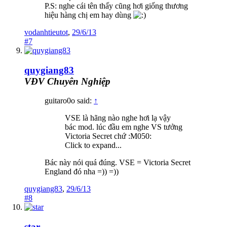
P.S: nghe cái tên thấy cũng hơi giống thương
hiệu hàng chị em hay dùng
vodanhtieutot
,
29/6/13
#7
quygiang83
VĐV Chuyên Nghiệp
guitaro0o said:
↑
VSE là hãng nào nghe hơi lạ vậy
bác mod. lúc đầu em nghe VS tưởng
Victoria Secret chứ :M050:
Click to expand...
Bác này nói quá đúng. VSE = Victoria Secret
England đó nha =)) =))
quygiang83
,
29/6/13
#8
star