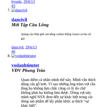
byonls
,
29/6/13
#5
dancivil
Mới Tập Cầu Lông
Quảng cáo thấy ghê cán bằng carbon thằng Gosen có lâu rùi
Bồ!
dancivil
,
29/6/13
#6
vodanhtieutot
VĐV Phong Trào
Quan điểm cá nhân mình thế này. Mình vẫn thích
dùng cán gỗ hơn. Vì sao những ông trùm vợt cầu
lông họ không làm chắc cũng có lý do chứ
không phải họ không làm được. Dòng vợt này
mình nghĩ NSX đem đến sự khác biệt trong các
dòng sản phẩm để lấy phân khúc ai thích "sự
khác biệt".