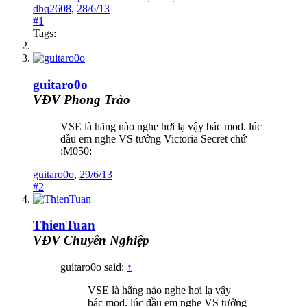
dhq2608
,
28/6/13
#1
Tags:
guitaro0o
VĐV Phong Trào
VSE là hãng nào nghe hơi lạ vậy bác mod. lúc
đầu em nghe VS tưởng Victoria Secret chứ
:M050:
guitaro0o
,
29/6/13
#2
ThienTuan
VĐV Chuyên Nghiệp
guitaro0o said:
↑
VSE là hãng nào nghe hơi lạ vậy
bác mod. lúc đầu em nghe VS tưởng