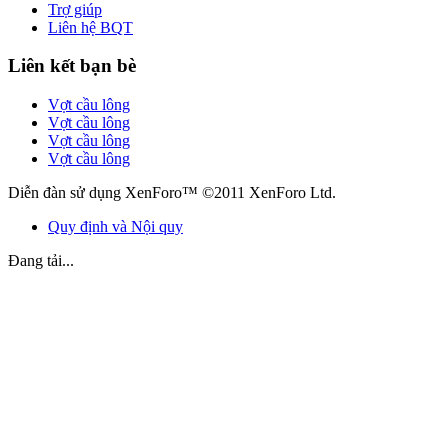
Trợ giúp
Liên hệ BQT
Liên kết bạn bè
Vợt cầu lông
Vợt cầu lông
Vợt cầu lông
Vợt cầu lông
Diễn đàn sử dụng XenForo™ ©2011 XenForo Ltd.
Quy định và Nội quy
Đang tải...