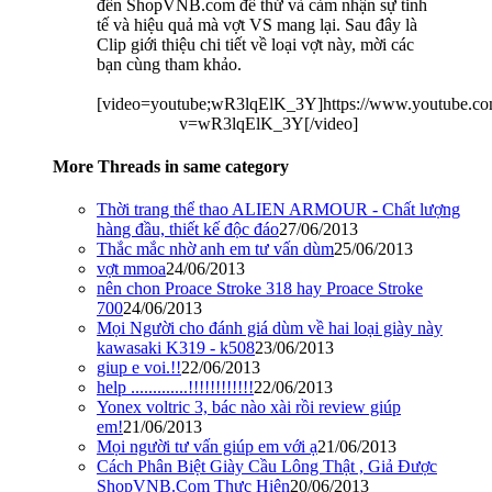
đến ShopVNB.com để thử và cảm nhận sự tinh
tế và hiệu quả mà vợt VS mang lại. Sau đây là
Clip giới thiệu chi tiết về loại vợt này, mời các
bạn cùng tham khảo.
[video=youtube;wR3lqElK_3Y]https://www.youtube.co
v=wR3lqElK_3Y[/video]​
More Threads in same category
Thời trang thể thao ALIEN ARMOUR - Chất lượng
hàng đầu, thiết kế độc đáo
27/06/2013
Thắc mắc nhờ anh em tư vấn dùm
25/06/2013
vợt mmoa
24/06/2013
nên chon Proace Stroke 318 hay Proace Stroke
700
24/06/2013
Mọi Người cho đánh giá dùm về hai loại giày này
kawasaki K319 - k508
23/06/2013
giup e voi.!!
22/06/2013
help .............!!!!!!!!!!!!
22/06/2013
Yonex voltric 3, bác nào xài rồi review giúp
em!
21/06/2013
Mọi người tư vấn giúp em với ạ
21/06/2013
Cách Phân Biệt Giày Cầu Lông Thật , Giả Được
ShopVNB.Com Thực Hiện
20/06/2013