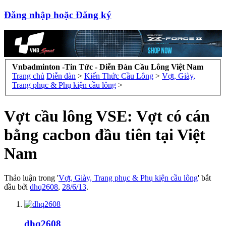
Đăng nhập hoặc Đăng ký
Vnbadminton -Tin Tức - Diễn Đàn Cầu Lông Việt Nam
Trang chủ
Diễn đàn
>
Kiến Thức Cầu Lông
>
Vợt, Giày,
Trang phục & Phụ kiện cầu lông
>
Vợt cầu lông VSE: Vợt có cán
bằng cacbon đầu tiên tại Việt
Nam
Thảo luận trong '
Vợt, Giày, Trang phục & Phụ kiện cầu lông
' bắt
đầu bởi
dhq2608
,
28/6/13
.
dhq2608