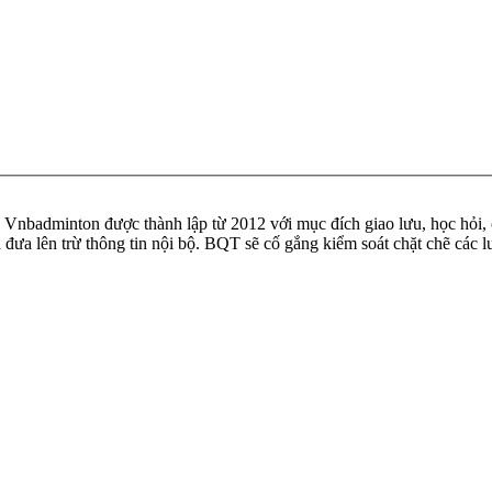
badminton được thành lập từ 2012 với mục đích giao lưu, học hỏi, ch
n đưa lên trừ thông tin nội bộ. BQT sẽ cố gắng kiểm soát chặt chẽ các