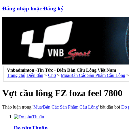
Đăng nhập hoặc Đăng ký
Vnbadminton -Tin Tức - Diễn Đàn Cầu Lông Việt Nam
Trang chủ
Diễn đàn
>
Chợ
>
Mua/Bán Các Sản Phẩm Cầu Lông
>
Vợt cầu lông FZ foza feel 7800
Thảo luận trong '
Mua/Bán Các Sản Phẩm Cầu Lông
' bắt đầu bởi
Do 
Do phuThuân