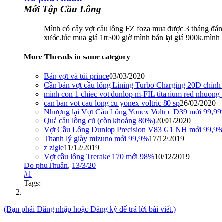
Mới Tập Cầu Lông
Mình có cây vợt cầu lông FZ foza mua được 3 tháng đánh
xước.lúc mua giá 1tr300 giờ mình bán lại giá 900k.mìn
More Threads in same category
Bán vợt và túi prince
03/03/2020
Cần bán vợt cầu lông Lining Turbo Charging 20D chín
minh con 1 chiec vot dunlop m-FIL titanium red nhuong l
can ban vot cau long cu yonex voltric 80 sp
26/02/2020
Nhượng lại Vợt Cầu Lông Yonex Voltric D39 mới 99,9
Quả cầu lông cũ (còn khoảng 80%)
20/01/2020
Vợt Cầu Lông Dunlop Precision V83 G1 NH mới 99,9
Thanh lý giày mizuno mới 99,9%
17/12/2019
z zigle
11/12/2019
Vợt cầu lông Trerake 170 mới 98%
10/12/2019
Do phuThuân
,
13/3/20
#1
Tags:
(Bạn phải Đăng nhập hoặc Đăng ký để trả lời bài viết.)