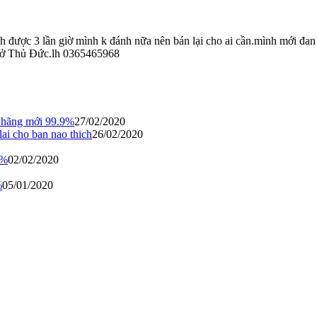
 được 3 lần giờ mình k đánh nữa nên bán lại cho ai cần.mình mới đan 
h ở Thủ Đức.lh 0365465968
h hãng mới 99.9%
27/02/2020
ai cho ban nao thich
26/02/2020
9%
02/02/2020
%
05/01/2020