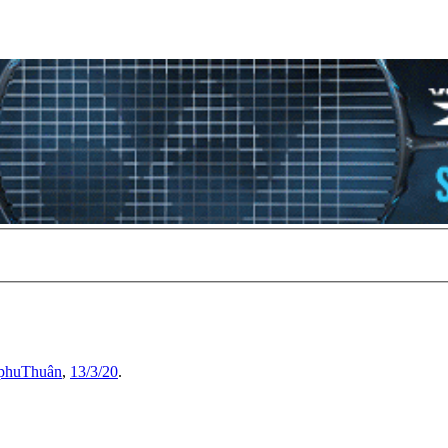
phuThuân
,
13/3/20
.