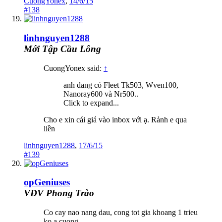
CuongYonex
,
14/6/15
#138
linhnguyen1288
Mới Tập Cầu Lông
CuongYonex said:
↑
anh đang có Fleet Tk503, Wven100,
Nanoray600 và Nr500..
Click to expand...
Cho e xin cái giá vào inbox với ạ. Rảnh e qua
liền
linhnguyen1288
,
17/6/15
#139
opGeniuses
VĐV Phong Trào
Co cay nao nang dau, cong tot gia khoang 1 trieu
ko a cuong