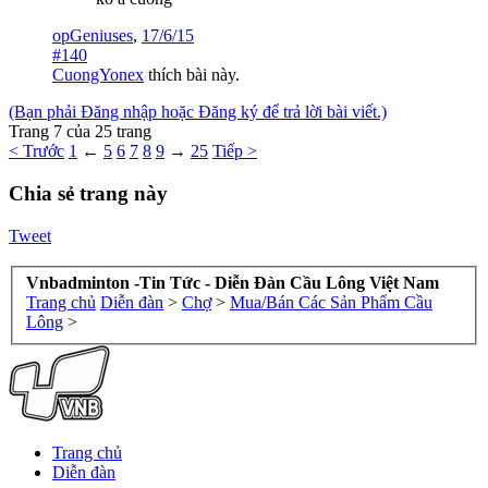
opGeniuses
,
17/6/15
#140
CuongYonex
thích bài này.
(Bạn phải Đăng nhập hoặc Đăng ký để trả lời bài viết.)
Trang 7 của 25 trang
< Trước
1
←
5
6
7
8
9
→
25
Tiếp >
Chia sẻ trang này
Tweet
Vnbadminton -Tin Tức - Diễn Đàn Cầu Lông Việt Nam
Trang chủ
Diễn đàn
>
Chợ
>
Mua/Bán Các Sản Phẩm Cầu
Lông
>
Trang chủ
Diễn đàn