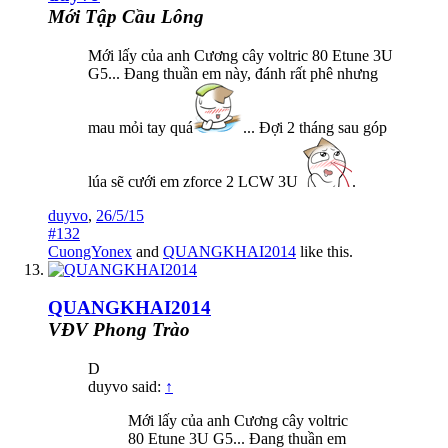
Mới Tập Cầu Lông
Mới lấy của anh Cương cây voltric 80 Etune 3U
G5... Đang thuần em này, đánh rất phê nhưng
mau mỏi tay quá
... Đợi 2 tháng sau góp
lúa sẽ cưới em zforce 2 LCW 3U
.
duyvo
,
26/5/15
#132
CuongYonex
and
QUANGKHAI2014
like this.
QUANGKHAI2014
VĐV Phong Trào
D
duyvo said:
↑
Mới lấy của anh Cương cây voltric
80 Etune 3U G5... Đang thuần em