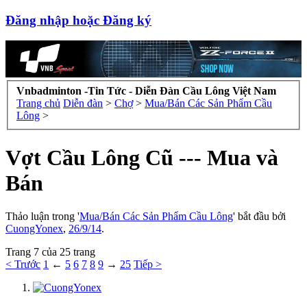
Đăng nhập hoặc Đăng ký
Vnbadminton -Tin Tức - Diễn Đàn Cầu Lông Việt Nam
Trang chủ
Diễn đàn
>
Chợ
>
Mua/Bán Các Sản Phẩm Cầu
Lông
>
Vợt Cầu Lông Cũ --- Mua và
Bán
Thảo luận trong '
Mua/Bán Các Sản Phẩm Cầu Lông
' bắt đầu bởi
CuongYonex
,
26/9/14
.
Trang 7 của 25 trang
< Trước
1
←
5
6
7
8
9
→
25
Tiếp >