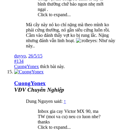
bình thường chứ bảo ngon nhẹ mới
ngại .
Click to expand...
Mà cây này nó ko chỉ nặng mà theo mình ko
phải cứng thường, nó gần siêu cứng luôn rồi.
Cầm vào đánh thấy vợt ko bị rung lắc. Nặng
nhưng đánh vẫn linh hoạt.
Như này
này..
duyvo
,
26/5/15
#134
CuongYonex
thích bài này.
CuongYonex
VĐV Chuyên Nghiệp
Dung Nguyen said:
↑
Inbox gia cay Victor MX 90, ma
TW (moi va cu) neu co luon nhe?
thanks
Click to expand...