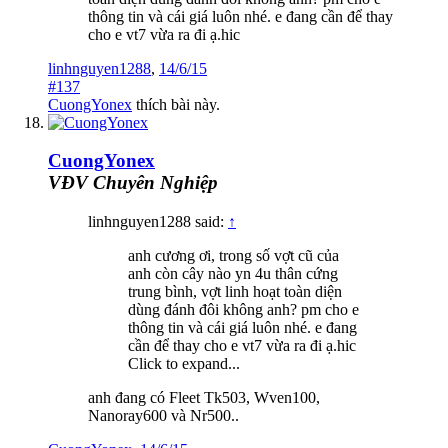
thông tin và cái giá luôn nhé. e đang cần để thay
cho e vt7 vừa ra đi ạ.hic
linhnguyen1288
,
14/6/15
#137
CuongYonex
thích bài này.
CuongYonex
VĐV Chuyên Nghiệp
linhnguyen1288 said:
↑
anh cương ơi, trong số vợt cũ của
anh còn cây nào yn 4u thân cứng
trung bình, vợt linh hoạt toàn diện
dùng đánh đôi không anh? pm cho e
thông tin và cái giá luôn nhé. e đang
cần để thay cho e vt7 vừa ra đi ạ.hic
Click to expand...
anh đang có Fleet Tk503, Wven100,
Nanoray600 và Nr500..