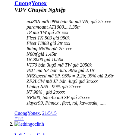
CuongYonex
VĐV Chuyên Nghiệp
mx80N mới 98% bản 3u mã VN, giá 2tr xxx
paramount AT1000....1.35tr
T8 mã TW giá 2tr xxx
Fleet TK 503 giá 950k
Fleet TI888 giá 2tr xxx
lining N80td giá 2tr xxx
N80tf giá 1.45tr
UC8000 giá 1050k
VT70 bản 3ug5 mã TW giá 2050k
vtzf1 mã SP bản 3u5. 96% giá 2.1tr
NRZspeed mã SP. 95% = 2.2tr, 99% giá 2.6tr
ZF2LCW mã JP bản 4ug5 giá 3trxxx
Lining N55 , 99% giá 2trxxx
N7 98% , giá 2trxxx
NR600, bản 4u mã SP giá 2trxxx
slayer99, Finnex , fleet, rsl, kawasaki, .....
CuongYonex
,
21/5/15
#121