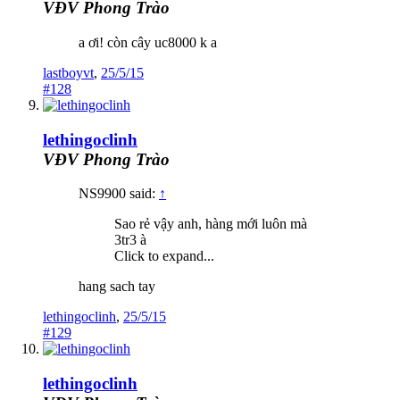
VĐV Phong Trào
a ơi! còn cây uc8000 k a
lastboyvt
,
25/5/15
#128
lethingoclinh
VĐV Phong Trào
NS9900 said:
↑
Sao rẻ vậy anh, hàng mới luôn mà
3tr3 à
Click to expand...
hang sach tay
lethingoclinh
,
25/5/15
#129
lethingoclinh