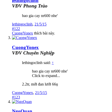
lethingoclinh
VĐV Phong Trào
bao gia cay nr600 nhe'
lethingoclinh
,
21/5/15
#122
CuongYonex
thích bài này.
CuongYonex
VĐV Chuyên Nghiệp
lethingoclinh said:
↑
bao gia cay nr600 nhe'
Click to expand...
2.2tr, mới đan lưới 66ụ
CuongYonex
,
21/5/15
#123
NgoQuan