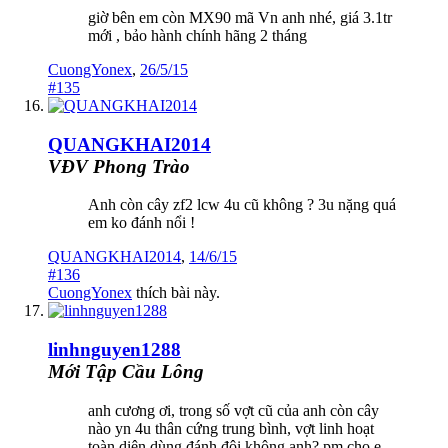
giờ bên em còn MX90 mã Vn anh nhé, giá 3.1tr
mới , bảo hành chính hãng 2 tháng
CuongYonex
,
26/5/15
#135
QUANGKHAI2014
VĐV Phong Trào
Anh còn cây zf2 lcw 4u cũ không ? 3u nặng quá
em ko đánh nổi !
QUANGKHAI2014
,
14/6/15
#136
CuongYonex
thích bài này.
linhnguyen1288
Mới Tập Cầu Lông
anh cương ơi, trong số vợt cũ của anh còn cây
nào yn 4u thân cứng trung bình, vợt linh hoạt
toàn diện dùng đánh đôi không anh? pm cho e