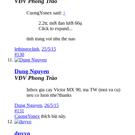
VĐV Phong Trào
CuongYonex said:
↑
2.2tr, mới đan lưới 66ụ
Click to expand...
tinh trang vot nhu the nao
lethingoclinh
,
25/5/15
#130
Dung Nguyen
VĐV Phong Trào
Inbox gia cay Victor MX 90, ma TW (moi va cu)
neu co luon nhe?thanks
Dung Nguyen
,
26/5/15
#131
CuongYonex
thích bài này.
duyvo