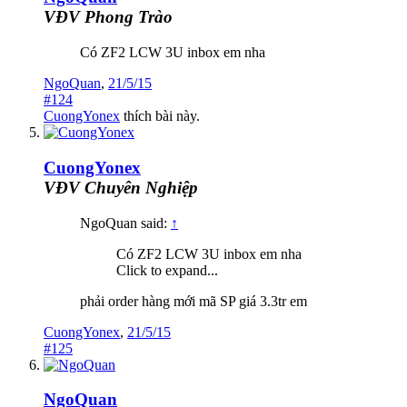
VĐV Phong Trào
Có ZF2 LCW 3U inbox em nha
NgoQuan
,
21/5/15
#124
CuongYonex
thích bài này.
CuongYonex
VĐV Chuyên Nghiệp
NgoQuan said:
↑
Có ZF2 LCW 3U inbox em nha
Click to expand...
phải order hàng mới mã SP giá 3.3tr em
CuongYonex
,
21/5/15
#125
NgoQuan