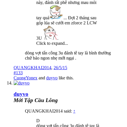
này, đánh rất phê nhưng mau mỏi
tay quá
... Đợi 2 tháng sau
góp lúa sẽ cưới em zforce 2 LCW
3U
.
Click to expand...
dòng vợt tấn công 3u đánh tê tay là bình thường
chứ bảo ngon nhẹ mới ngại .
QUANGKHAI2014
,
26/5/15
#133
CuongYonex
and
duyvo
like this.
duyvo
Mới Tập Cầu Lông
QUANGKHAI2014 said:
↑
D
dòng vợt tấn công 3u đánh tê tay là