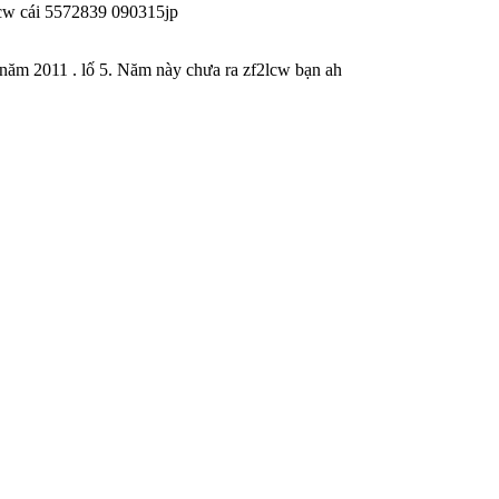
lcw cái 5572839 090315jp
 năm 2011 . lố 5. Năm này chưa ra zf2lcw bạn ah