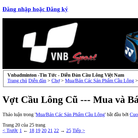
Đăng nhập hoặc Đăng ký
Vnbadminton -Tin Tức - Diễn Đàn Cầu Lông Việt Nam
Trang chủ
Diễn đàn
>
Chợ
>
Mua/Bán Các Sản Phẩm Cầu Lông
>
Vợt Cầu Lông Cũ --- Mua và B
Thảo luận trong '
Mua/Bán Các Sản Phẩm Cầu Lông
' bắt đầu bởi
Cuo
Trang 20 của 25 trang
< Trước
1
←
18
19
20
21
22
→
25
Tiếp >