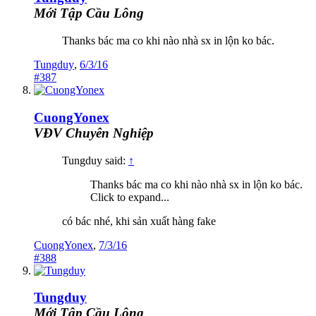
Mới Tập Cầu Lông
Thanks bác ma co khi nào nhà sx in lộn ko bác.
Tungduy
,
6/3/16
#387
CuongYonex
VĐV Chuyên Nghiệp
Tungduy said:
↑
Thanks bác ma co khi nào nhà sx in lộn ko bác.
Click to expand...
có bác nhé, khi sản xuất hàng fake
CuongYonex
,
7/3/16
#388
Tungduy
Mới Tập Cầu Lông