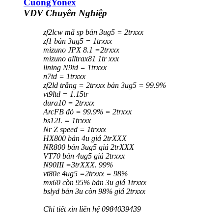
CuongYonex
VĐV Chuyên Nghiệp
zf2lcw mã sp bản 3ug5 = 2trxxx
zf1 bản 3ug5 = 1trxxx
mizuno JPX 8.1 =2trxxx
mizuno alltrax81 1tr xxx
lining N9td = 1trxxx
n7td = 1trxxx
zf2ld trắng = 2trxxx bản 3ug5 = 99.9%
vt9ltd = 1.15tr
dura10 = 2trxxx
ArcFB đỏ = 99.9% = 2trxxx
bs12L = 1trxxx
Nr Z speed = 1trxxx
HX800 bản 4u giá 2trXXX
NR800 bản 3ug5 giá 2trXXX
VT70 bản 4ug5 giá 2trxxx
N90III =3trXXX. 99%
vt80e 4ug5 =2trxxx = 98%
mx60 còn 95% bản 3u giá 1trxxx
bslyd bản 3u còn 98% giá 2trxxx
Chi tiết xin liên hệ 0984039439