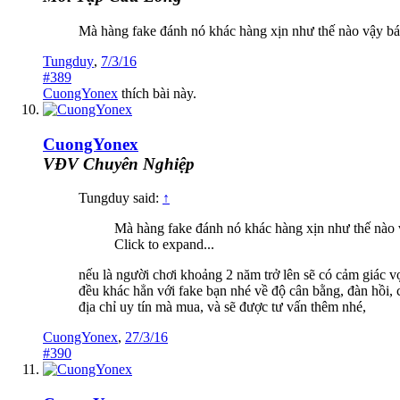
Mà hàng fake đánh nó khác hàng xịn như thế nào vậy bác.
Tungduy
,
7/3/16
#389
CuongYonex
thích bài này.
CuongYonex
VĐV Chuyên Nghiệp
Tungduy said:
↑
Mà hàng fake đánh nó khác hàng xịn như thế nào vậ
Click to expand...
nếu là người chơi khoảng 2 năm trở lên sẽ có cảm giác vợ
đều khác hẳn với fake bạn nhé về độ cân bằng, đàn hồi, c
địa chỉ uy tín mà mua, và sẽ được tư vấn thêm nhé,
CuongYonex
,
27/3/16
#390