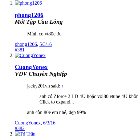
phong1206
Mới Tập Cầu Lông
Mình co vt80e 3u
phong1206
,
5/3/16
#381
CuongYonex
VĐV Chuyên Nghiệp
jacky201vn said:
↑
anh có Zforce 2 LD 4U hoặc vol80 etune 4U không
Click to expand...
anh còn 80e em nhé, đẹp 99%
CuongYonex
,
6/3/16
#382