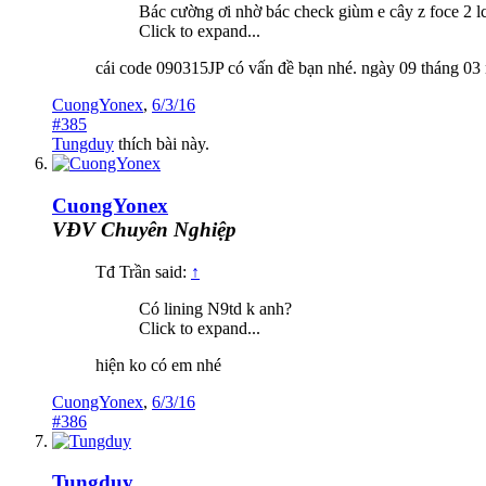
Bác cường ơi nhờ bác check giùm e cây z foce 2 
Click to expand...
cái code 090315JP có vấn đề bạn nhé. ngày 09 tháng 03
CuongYonex
,
6/3/16
#385
Tungduy
thích bài này.
CuongYonex
VĐV Chuyên Nghiệp
Tđ Trần said:
↑
Có lining N9td k anh?
Click to expand...
hiện ko có em nhé
CuongYonex
,
6/3/16
#386
Tungduy