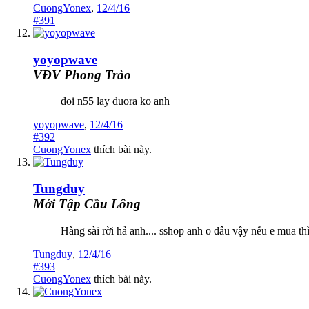
CuongYonex
,
12/4/16
#391
yoyopwave
VĐV Phong Trào
doi n55 lay duora ko anh
yoyopwave
,
12/4/16
#392
CuongYonex
thích bài này.
Tungduy
Mới Tập Cầu Lông
Hàng sài rời hả anh.... sshop anh o đâu vậy nếu e mua thì
Tungduy
,
12/4/16
#393
CuongYonex
thích bài này.