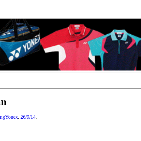
án
ngYonex
,
26/9/14
.