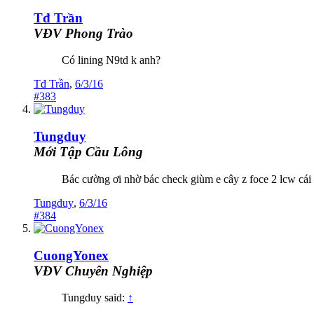
Tđ Trần
VĐV Phong Trào
Có lining N9td k anh?
Tđ Trần
,
6/3/16
#383
Tungduy
Mới Tập Cầu Lông
Bác cường ơi nhờ bác check giùm e cây z foce 2 lcw cá
Tungduy
,
6/3/16
#384
CuongYonex
VĐV Chuyên Nghiệp
Tungduy said:
↑