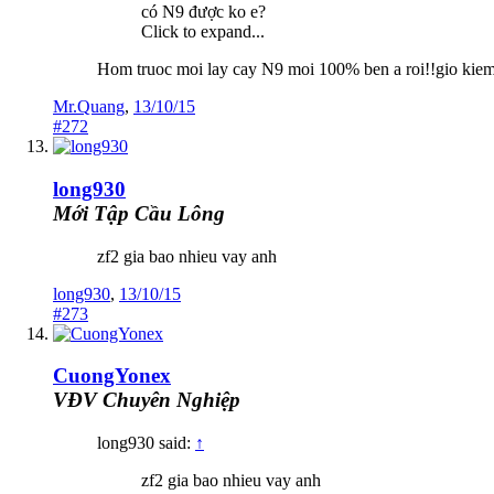
có N9 được ko e?
Click to expand...
Hom truoc moi lay cay N9 moi 100% ben a roi!!gio kiem
Mr.Quang
,
13/10/15
#272
long930
Mới Tập Cầu Lông
zf2 gia bao nhieu vay anh
long930
,
13/10/15
#273
CuongYonex
VĐV Chuyên Nghiệp
long930 said:
↑
zf2 gia bao nhieu vay anh