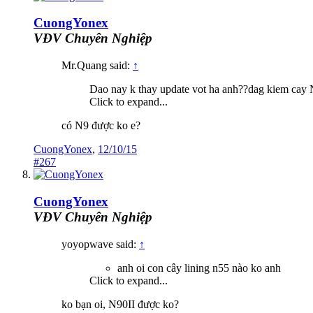
CuongYonex
VĐV Chuyên Nghiệp
Mr.Quang said:
↑
Dao nay k thay update vot ha anh??dag kiem cay 
Click to expand...
có N9 được ko e?
CuongYonex
,
12/10/15
#267
CuongYonex
VĐV Chuyên Nghiệp
yoyopwave said:
↑
anh oi con cây lining n55 nào ko anh
Click to expand...
ko bạn oi, N90II được ko?