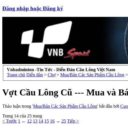
Đăng nhập hoặc Đăng ký
Vnbadminton -Tin Tức - Diễn Đàn Cầu Lông Việt Nam
Trang chủ
Diễn đàn
>
Chợ
>
Mua/Bán Các Sản Phẩm Cầu Lông
>
Vợt Cầu Lông Cũ --- Mua và B
Thảo luận trong '
Mua/Bán Các Sản Phẩm Cầu Lông
' bắt đầu bởi
Cuo
Trang 14 của 25 trang
< Trước
1
←
12
13
14
15
16
→
25
Tiếp >