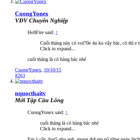
CuongYonex
VĐV Chuyên Nghiệp
HellFire said:
↑
Cuối tháng này có vol70e 4u ko vậy bác, có thì e t
Click to expand...
cuối tháng là có hàng bác nhé
CuongYonex
,
10/10/15
#263
nquocthaitv
Mới Tập Cầu Lông
CuongYonex said:
↑
cuối tháng là có hàng bác nhé
Click to expand...
Em 1 cây 4ug5 nha anh, mong đợi em nó từng ngày hich