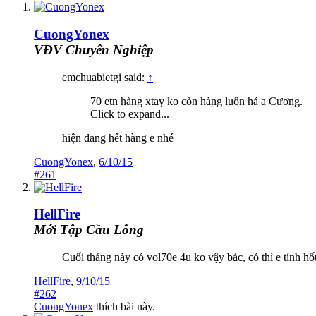
CuongYonex
VĐV Chuyên Nghiệp
emchuabietgi said:
↑
70 etn hàng xtay ko còn hàng luôn hả a Cương.
Click to expand...
hiện đang hết hàng e nhé
CuongYonex
,
6/10/15
#261
HellFire
Mới Tập Cầu Lông
Cuối tháng này có vol70e 4u ko vậy bác, có thì e tính hố
HellFire
,
9/10/15
#262
CuongYonex
thích bài này.