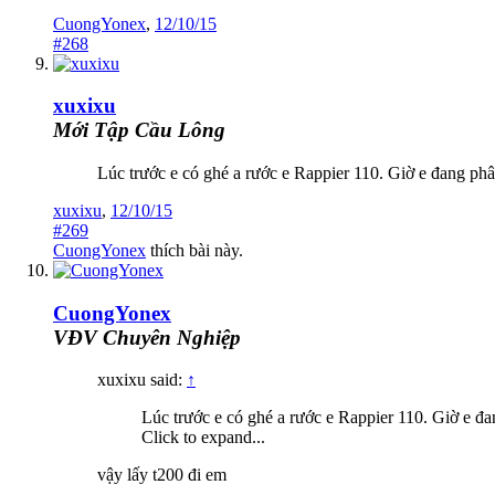
CuongYonex
,
12/10/15
#268
xuxixu
Mới Tập Cầu Lông
Lúc trước e có ghé a rước e Rappier 110. Giờ e đang phâ
xuxixu
,
12/10/15
#269
CuongYonex
thích bài này.
CuongYonex
VĐV Chuyên Nghiệp
xuxixu said:
↑
Lúc trước e có ghé a rước e Rappier 110. Giờ e đa
Click to expand...
vậy lấy t200 đi em