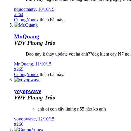
nquocthaitv
,
10/10/15
#264
CuongYonex
thích bài này.
Mr.Quang
VĐV Phong Trào
Dao nay k thay update vot ha anh??dag kiem cay N7 ne 
Mr.Quang
,
11/10/15
#265
CuongYonex
thích bài này.
yoyopwave
VĐV Phong Trào
anh oi con cây lining n55 nào ko anh
yoyopwave
,
12/10/15
#266