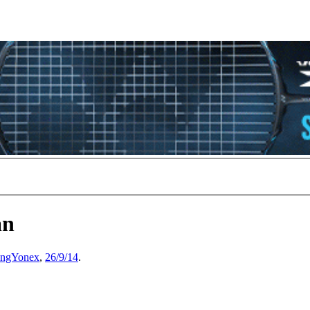
án
ngYonex
,
26/9/14
.