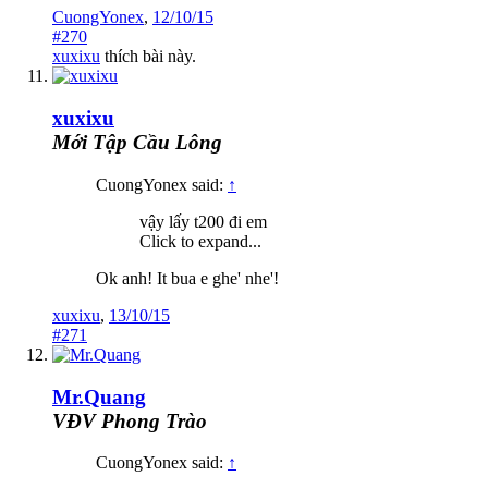
CuongYonex
,
12/10/15
#270
xuxixu
thích bài này.
xuxixu
Mới Tập Cầu Lông
CuongYonex said:
↑
vậy lấy t200 đi em
Click to expand...
Ok anh! It bua e ghe' nhe'!
xuxixu
,
13/10/15
#271
Mr.Quang
VĐV Phong Trào
CuongYonex said:
↑