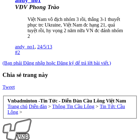
andy_no1
VĐV Phong Trào
Việt Nam vô địch nhóm 3 rồi, thắng 3-1 thuyết
phục trc Ukraine, Việt Nam đc hạng 21, quá
tuyệt rồi, hy vọng 2 năm nữa VN đc đánh nhóm
2
andy_no1
,
24/5/13
#2
(Bạn phải Đăng nhập hoặc Đăng ký để trả lời bài viết.)
Chia sẻ trang này
Tweet
Vnbadminton -Tin Tức - Diễn Đàn Cầu Lông Việt Nam
Trang chủ
Diễn đàn
>
Thông Tin Cầu Lông
>
Tin Tức Cầu
Lông
>