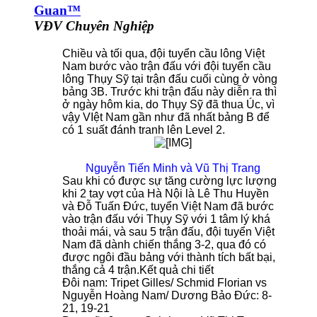
Guan™
VĐV Chuyên Nghiệp
Chiều và tối qua, đội tuyển cầu lông Việt
Nam bước vào trận đấu với đội tuyển cầu
lông Thụy Sỹ tại trận đấu cuối cùng ở vòng
bảng 3B. Trước khi trận đấu này diễn ra thì
ở ngày hôm kia, do Thụy Sỹ đã thua Úc, vì
vậy VIệt Nam gần như đã nhất bảng B để
có 1 suất đánh tranh lên Level 2.
Nguyễn Tiến Minh và Vũ Thị Trang
Sau khi có được sự tăng cường lực lượng
khi 2 tay vợt của Hà Nội là Lê Thu Huyền
và Đỗ Tuấn Đức, tuyển Việt Nam đã bước
vào trận đấu với Thụy Sỹ với 1 tâm lý khá
thoải mái, và sau 5 trận đấu, đội tuyển Việt
Nam đã dành chiến thắng 3-2, qua đó có
được ngôi đầu bảng với thành tích bất bại,
thắng cả 4 trận.
Kết quả chi tiết
Đôi nam: Tripet Gilles/ Schmid Florian vs
Nguyễn Hoàng Nam/ Dương Bảo Đức: 8-
21, 19-21