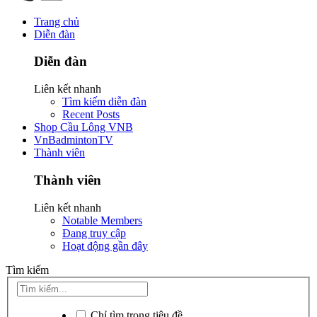
Trang chủ
Diễn đàn
Diễn đàn
Liên kết nhanh
Tìm kiếm diễn đàn
Recent Posts
Shop Cầu Lông VNB
VnBadmintonTV
Thành viên
Thành viên
Liên kết nhanh
Notable Members
Đang truy cập
Hoạt động gần đây
Tìm kiếm
Chỉ tìm trong tiêu đề