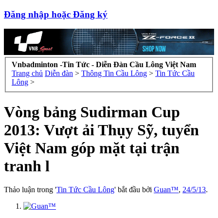
Đăng nhập hoặc Đăng ký
Vnbadminton -Tin Tức - Diễn Đàn Cầu Lông Việt Nam
Trang chủ
Diễn đàn
>
Thông Tin Cầu Lông
>
Tin Tức Cầu
Lông
>
Vòng bảng Sudirman Cup
2013: Vượt ải Thụy Sỹ, tuyển
Việt Nam góp mặt tại trận
tranh l
Thảo luận trong '
Tin Tức Cầu Lông
' bắt đầu bởi
Guan™
,
24/5/13
.