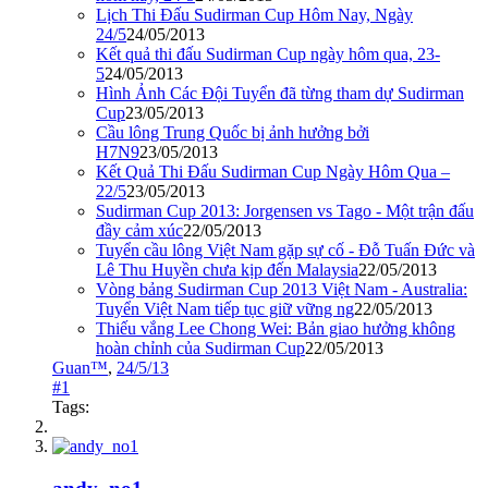
Lịch Thi Đấu Sudirman Cup Hôm Nay, Ngày
24/5
24/05/2013
Kết quả thi đấu Sudirman Cup ngày hôm qua, 23-
5
24/05/2013
Hình Ảnh Các Đội Tuyển đã từng tham dự Sudirman
Cup
23/05/2013
Cầu lông Trung Quốc bị ảnh hưởng bởi
H7N9
23/05/2013
Kết Quả Thi Đấu Sudirman Cup Ngày Hôm Qua –
22/5
23/05/2013
Sudirman Cup 2013: Jorgensen vs Tago - Một trận đấu
đầy cảm xúc
22/05/2013
Tuyển cầu lông Việt Nam gặp sự cố - Đỗ Tuấn Đức và
Lê Thu Huyền chưa kịp đến Malaysia
22/05/2013
Vòng bảng Sudirman Cup 2013 Việt Nam - Australia:
Tuyển Việt Nam tiếp tục giữ vững ng
22/05/2013
Thiếu vắng Lee Chong Wei: Bản giao hưởng không
hoàn chỉnh của Sudirman Cup
22/05/2013
Guan™
,
24/5/13
#1
Tags: