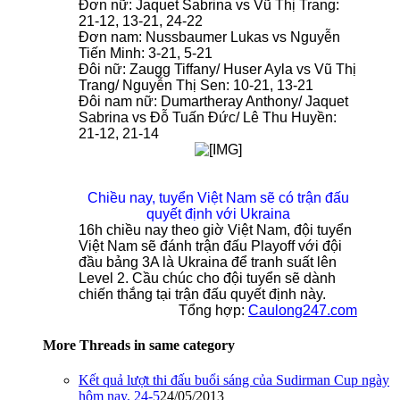
Đơn nữ: Jaquet Sabrina vs Vũ Thị Trang:
21-12, 13-21, 24-22
Đơn nam: Nussbaumer Lukas vs Nguyễn
Tiến Minh: 3-21, 5-21
Đôi nữ: Zaugg Tiffany/ Huser Ayla vs Vũ Thị
Trang/ Nguyễn Thị Sen: 10-21, 13-21
Đôi nam nữ: Dumartheray Anthony/ Jaquet
Sabrina vs Đỗ Tuấn Đức/ Lê Thu Huyền:
21-12, 21-14
Chiều nay, tuyển Việt Nam sẽ có trận đấu
quyết định với Ukraina
16h chiều nay theo giờ Việt Nam, đội tuyển
Việt Nam sẽ đánh trận đấu Playoff với đội
đầu bảng 3A là Ukraina để tranh suất lên
Level 2. Cầu chúc cho đội tuyển sẽ dành
chiến thắng tại trận đấu quyết định này.
Tổng hợp:
Caulong247.com
More Threads in same category
Kết quả lượt thi đấu buổi sáng của Sudirman Cup ngày
hôm nay, 24-5
24/05/2013