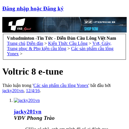
Đăng nhập hoặc Đăng ký
Vnbadminton -Tin Tức - Diễn Đàn Cầu Lông Việt Nam
Trang chủ
Diễn đàn
>
Kiến Thức Cầu Lông
>
Vợt, Giày,
Trang phục & Phụ kiện cầu lông
>
Các sản phẩm cầu lông
Yonex
>
Voltric 8 e-tune
Thảo luận trong '
Các sản phẩm cầu lông Yonex
' bắt đầu bởi
jacky201vn
,
12/4/16
.
jacky201vn
VĐV Phong Trào