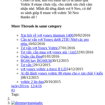
CHào cả nhà, anh em mình đã có ai đánh qua
Voltric 8 etune chưa vậy, cho mình xin chút cảm
nhận nhé. MÌnh đã từng đánh vol 9 Neo, có thể
so sánh giúp 8 etune với voltric 50 Neo
thanks all !
More Threads in same category
Xin hỏi về vợt yonex titanium 1400
20/02/2016
Cần tư vấn vợt Yonex dưới 2TR! Nhờ các pro
nhìu.
10/02/2016
Tư vấn vợt Yonex Voltric
27/01/2016
Tư vấn, cần mua vợt yonex giá <1m5
22/01/2016
Quần cầu lông
01/01/2016
BG66 hay BG66Ulti
30/12/2015
Tư vấn !
29/12/2015
vợt yonex voltric z-force II LD
24/12/2015
Ai đã đánh yonex voltric 80 etune cho e xin chút ý kiến
!
08/12/2015
voltric 2 lin dan
20/10/2015
jacky201vn
,
12/4/16
#1
Tags: