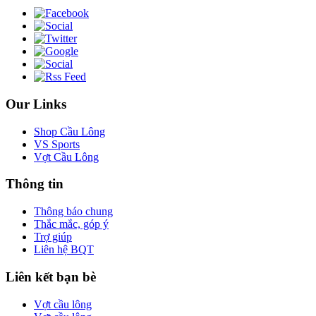
Our Links
Shop Cầu Lông
VS Sports
Vợt Cầu Lông
Thông tin
Thông báo chung
Thắc mắc, góp ý
Trợ giúp
Liên hệ BQT
Liên kết bạn bè
Vợt cầu lông