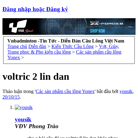
Đăng nhập hoặc Đăng ký
Vnbadminton -Tin Tức - Diễn Đàn Cầu Lông Việt Nam
Trang chủ
Diễn đàn
>
Kiến Thức Cầu Lông
>
Vợt, Giày,
Trang phục & Phụ kiện cầu lông
>
Các sản phẩm cầu lông
Yonex
>
voltric 2 lin dan
Thảo luận trong '
Các sản phẩm cầu lông Yonex
' bắt đầu bởi
yousik
,
20/10/15
.
yousik
VĐV Phong Trào