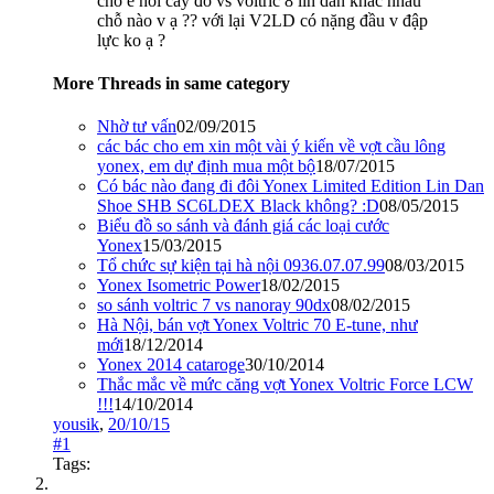
cho e hỏi cây đó vs voltric 8 lin dan khác nhau
chỗ nào v ạ ?? với lại V2LD có nặng đầu v đập
lực ko ạ ?
More Threads in same category
Nhờ tư vấn
02/09/2015
các bác cho em xin một vài ý kiến về vợt cầu lông
yonex, em dự định mua một bộ
18/07/2015
Có bác nào đang đi đôi Yonex Limited Edition Lin Dan
Shoe SHB SC6LDEX Black không? :D
08/05/2015
Biểu đồ so sánh và đánh giá các loại cước
Yonex
15/03/2015
Tổ chức sự kiện tại hà nội 0936.07.07.99
08/03/2015
Yonex Isometric Power
18/02/2015
so sánh voltric 7 vs nanoray 90dx
08/02/2015
Hà Nội, bán vợt Yonex Voltric 70 E-tune, như
mới
18/12/2014
Yonex 2014 cataroge
30/10/2014
Thắc mắc về mức căng vợt Yonex Voltric Force LCW
!!!
14/10/2014
yousik
,
20/10/15
#1
Tags: