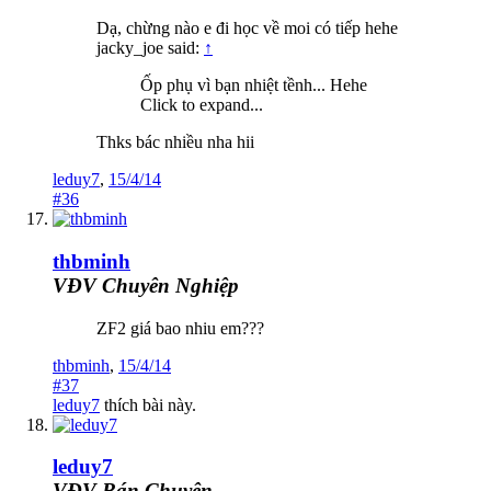
Dạ, chừng nào e đi học về moi có tiếp hehe
jacky_joe said:
↑
Ốp phụ vì bạn nhiệt tềnh... Hehe
Click to expand...
Thks bác nhiều nha hii
leduy7
,
15/4/14
#36
thbminh
VĐV Chuyên Nghiệp
ZF2 giá bao nhiu em???
thbminh
,
15/4/14
#37
leduy7
thích bài này.
leduy7
VĐV Bán Chuyên