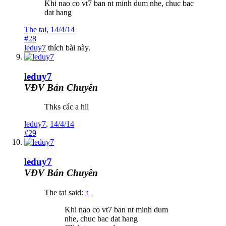
Khi nao co vt7 ban nt minh dum nhe, chuc bac
dat hang
The tai
,
14/4/14
#28
leduy7
thích bài này.
leduy7
VĐV Bán Chuyên
Thks các a hii
leduy7
,
14/4/14
#29
leduy7
VĐV Bán Chuyên
The tai said:
↑
Khi nao co vt7 ban nt minh dum
nhe, chuc bac dat hang