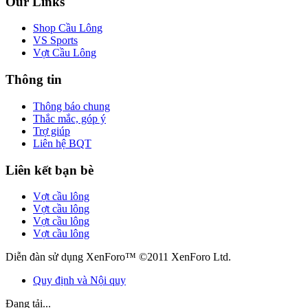
Our Links
Shop Cầu Lông
VS Sports
Vợt Cầu Lông
Thông tin
Thông báo chung
Thắc mắc, góp ý
Trợ giúp
Liên hệ BQT
Liên kết bạn bè
Vợt cầu lông
Vợt cầu lông
Vợt cầu lông
Vợt cầu lông
Diễn đàn sử dụng XenForo™ ©2011 XenForo Ltd.
Quy định và Nội quy
Đang tải...