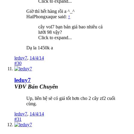
Click to expand...
Giờ thì hết hàng rồi a ^_^
HaiPhongxaque said:
↑
cây vol7 bạn bán giá bao nhiêu cả
lưới 98 vậy?
Click to expand...
Dạ la 1450k a
leduy7
,
14/4/14
#30
leduy7
VĐV Bán Chuyên
Up, liên hệ sẽ có giá tốt hơn cho 2 cây zf2 cuối
cùng.
leduy7
,
14/4/14
#31