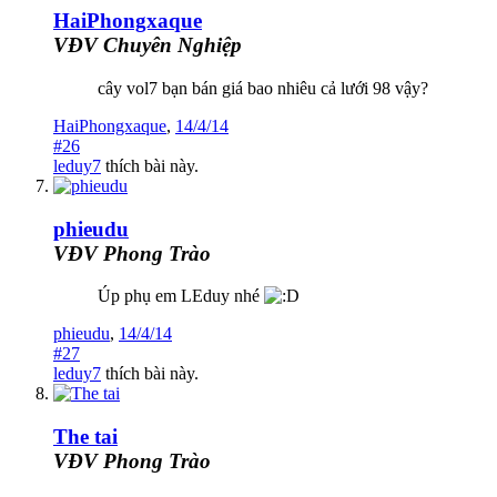
HaiPhongxaque
VĐV Chuyên Nghiệp
cây vol7 bạn bán giá bao nhiêu cả lưới 98 vậy?
HaiPhongxaque
,
14/4/14
#26
leduy7
thích bài này.
phieudu
VĐV Phong Trào
Úp phụ em LEduy nhé
phieudu
,
14/4/14
#27
leduy7
thích bài này.
The tai
VĐV Phong Trào