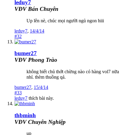
leduy7
VĐV Bán Chuyên
Up lên nè, chúc mọi người ngủ ngon hiii
leduy7
,
14/4/14
#32
bumer27
VĐV Phong Trào
không biết chủ thớt chừng nào có hàng vol7 nữa
nhỉ. thèm thuồng qá.
bumer27
,
15/4/14
#33
leduy7
thích bài này.
thbminh
VĐV Chuyên Nghiệp
up