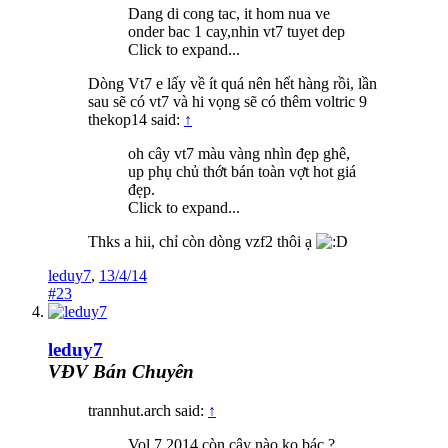
Dang di cong tac, it hom nua ve
onder bac 1 cay,nhin vt7 tuyet dep
Click to expand...
Dòng Vt7 e lấy về ít quá nên hết hàng rồi, lần
sau sẽ có vt7 và hi vọng sẽ có thêm voltric 9
thekop14 said:
↑
oh cây vt7 màu vàng nhìn đẹp ghê,
up phụ chủ thớt bán toàn vợt hot giá
đẹp.
Click to expand...
Thks a hii, chỉ còn dòng vzf2 thôi ạ
leduy7
,
13/4/14
#23
leduy7
VĐV Bán Chuyên
trannhut.arch said:
↑
Vol 7 2014 còn cây nào ko bác ?