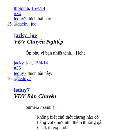
thbminh
,
15/4/14
#34
leduy7
thích bài này.
jacky_joe
VĐV Chuyên Nghiệp
Ốp phụ vì bạn nhiệt tềnh... Hehe
jacky_joe
,
15/4/14
#35
leduy7
thích bài này.
leduy7
VĐV Bán Chuyên
bumer27 said:
↑
không biết chủ thớt chừng nào có
hàng vol7 nữa nhỉ. thèm thuồng qá.
Click to expand...