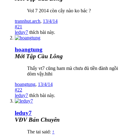
Vol 7 2014 còn cây nào ko bác ?
trannhut.arch
,
13/4/14
#21
leduy7
thích bài này.
hoangtung
Mới Tập Cầu Lông
Thấy vt7 cũng ham mà chưa đủ tiền đành ngồi
dòm vậy.hihi
hoangtung
,
13/4/14
#22
leduy7
thích bài này.
leduy7
VĐV Bán Chuyên
The tai said:
↑