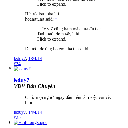
Click to expand...
Hết rồi bạn nha hii
hoangtung said:
↑
Thấy vt7 cũng ham mà chưa đủ tiền
đành ngồi dòm vậy.hihi
Click to expand...
Dạ mốt đc ủng hộ em nha thks a hihi
leduy7
,
13/4/14
#24
leduy7
VĐV Bán Chuyên
Chúc mọi người ngày đầu tuần làm việc vui vẻ.
hihi
leduy7
,
14/4/14
#25