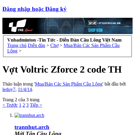
Đăng nhập hoặc Đăng ký
Vnbadminton -Tin Tức - Diễn Đàn Cầu Lông Việt Nam
Trang chủ
Diễn đàn
>
Chợ
>
Mua/Bán Các Sản Phẩm Cầu
Lông
>
Vợt Voltric Zforce 2 code TH
Thảo luận trong '
Mua/Bán Các Sản Phẩm Cầu Lông
' bắt đầu bởi
leduy7
,
11/4/14
.
Trang 2 của 3 trang
< Trước
1
2
3
Tiếp >
trannhut.arch
Mới Tập Cầu Lông