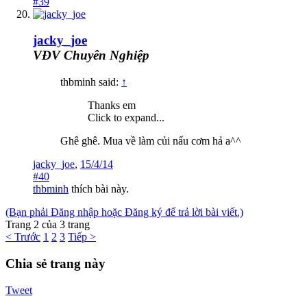
#39
jacky_joe
VĐV Chuyên Nghiệp
thbminh said:
↑
Thanks em
Click to expand...
Ghê ghê. Mua về làm củi nấu cơm hả a^^
jacky_joe
,
15/4/14
#40
thbminh
thích bài này.
(Bạn phải Đăng nhập hoặc Đăng ký để trả lời bài viết.)
Trang 2 của 3 trang
< Trước
1
2
3
Tiếp >
Chia sẻ trang này
Tweet