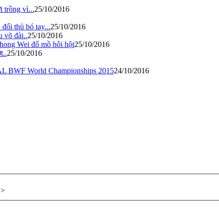
trồng vì...
25/10/2016
đối thủ bó tay...
25/10/2016
 võ đài..
25/10/2016
hong Wei đổ mồ hôi hột
25/10/2016
t..
25/10/2016
TOTAL BWF World Championships 2015
24/10/2016
>