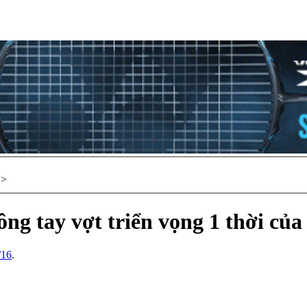
>
ông tay vợt triển vọng 1 thời củ
/16
.