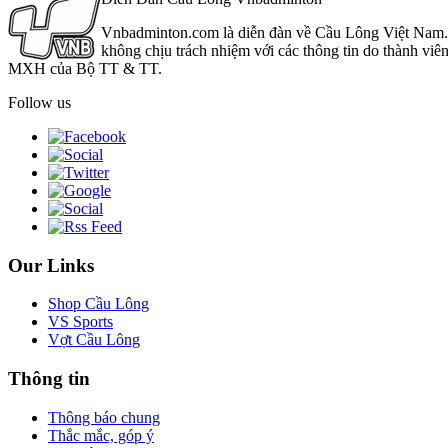
Vnbadminton.com là diễn đàn về Cầu Lông Việt Nam. Vn
không chịu trách nhiệm với các thông tin do thành viê
MXH của Bộ TT & TT.
Follow us
Our Links
Shop Cầu Lông
VS Sports
Vợt Cầu Lông
Thông tin
Thông báo chung
Thắc mắc, góp ý