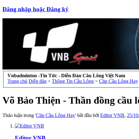
Đăng nhập hoặc Đăng ký
Vnbadminton -Tin Tức - Diễn Đàn Cầu Lông Việt Nam
Trang chủ
Diễn đàn
>
Thông Tin Cầu Lông
>
Clip Cầu Lông Hay
Võ Bảo Thiện - Thần đồng cầu l
Thảo luận trong '
Clip Cầu Lông Hay
' bắt đầu bởi
Editor VNB
,
25/10
Editor VNB