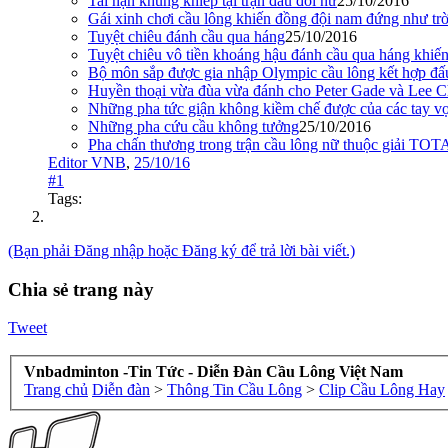
Tai nạn khủng khiếp tại trận đấu đôi nữ
25/10/2016
Gái xinh chơi cầu lông khiến đồng đội nam đứng như trời 
Tuyệt chiêu đánh cầu qua háng
25/10/2016
Tuyệt chiêu vô tiền khoáng hậu đánh cầu qua háng khiến 
Bộ môn sắp được gia nhập Olympic cầu lông kết hợp đấu
Huyền thoại vừa đùa vừa đánh cho Peter Gade và Lee C
Những pha tức giận không kiềm chế được của các tay vợ
Những pha cứu cầu không tưởng
25/10/2016
Pha chấn thương trong trận cầu lông nữ thuộc giải 
Editor VNB
,
25/10/16
#1
Tags:
(Bạn phải Đăng nhập hoặc Đăng ký để trả lời bài viết.)
Chia sẻ trang này
Tweet
Vnbadminton -Tin Tức - Diễn Đàn Cầu Lông Việt Nam
Trang chủ
Diễn đàn
>
Thông Tin Cầu Lông
>
Clip Cầu Lông Hay