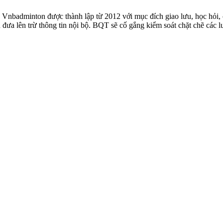
badminton được thành lập từ 2012 với mục đích giao lưu, học hỏi, ch
n đưa lên trừ thông tin nội bộ. BQT sẽ cố gắng kiểm soát chặt chẽ các