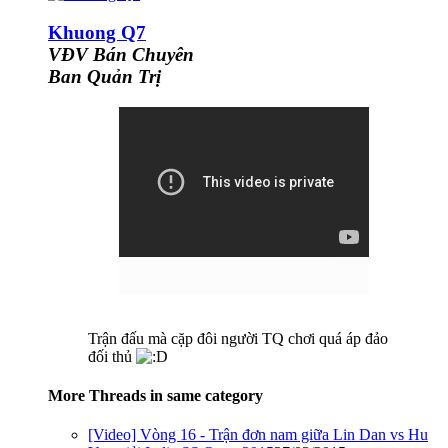
Khuong Q7
VĐV Bán Chuyên
Ban Quản Trị
Trận đấu mà cặp đôi người TQ chơi quá áp đảo
đối thủ
More Threads in same category
[Video] Vòng 16 - Trận đơn nam giữa Lin Dan vs Hu