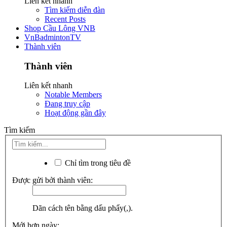
Liên kết nhanh
Tìm kiếm diễn đàn
Recent Posts
Shop Cầu Lông VNB
VnBadmintonTV
Thành viên
Thành viên
Liên kết nhanh
Notable Members
Đang truy cập
Hoạt động gần đây
Tìm kiếm
Chỉ tìm trong tiêu đề
Được gửi bởi thành viên:
Dãn cách tên bằng dấu phẩy(,).
Mới hơn ngày: