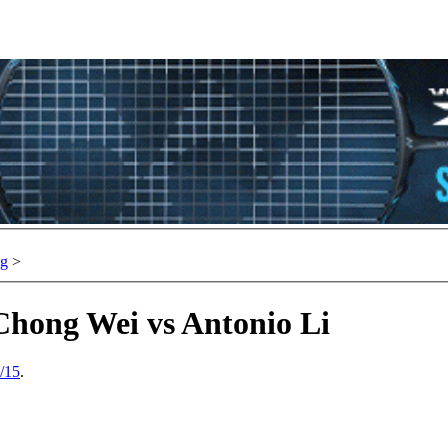
ng
>
Chong Wei vs Antonio Li
/15
.