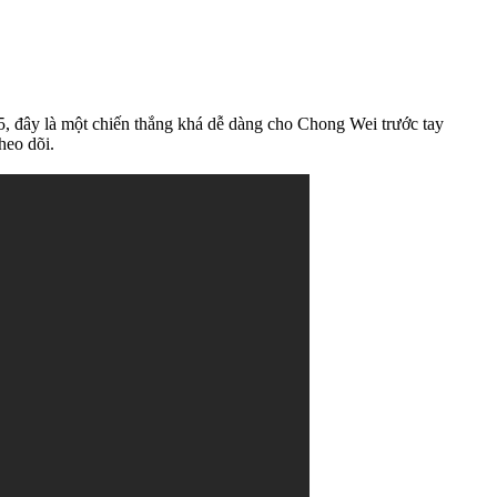
, đây là một chiến thắng khá dễ dàng cho Chong Wei trước tay
heo dõi.