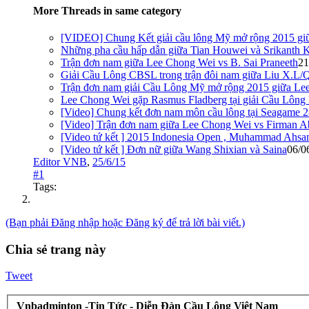
More Threads in same category
[VIDEO] Chung Kết giải cầu lông Mỹ mở rộng 2015 g
Những pha cầu hấp dẫn giữa Tian Houwei và Srikanth 
Trận đơn nam giữa Lee Chong Wei vs B. Sai Praneeth
21
Giải Cầu Lông CBSL trong trận đôi nam giữa Liu X.L/
Trận đơn nam giải Cầu Lông Mỹ mở rộng 2015 giữa Le
Lee Chong Wei gặp Rasmus Fladberg tại giải Cầu Lôn
[Video] Chung kết đơn nam môn cầu lông tại Seagame 2
[Video] Trận đơn nam giữa Lee Chong Wei vs Firman Ab
[Video tứ kết ] 2015 Indonesia Open , Muhammad Ahsa
[Video tứ kết ] Đơn nữ giữa Wang Shixian và Saina
06/0
Editor VNB
,
25/6/15
#1
Tags:
(Bạn phải Đăng nhập hoặc Đăng ký để trả lời bài viết.)
Chia sẻ trang này
Tweet
Vnbadminton -Tin Tức - Diễn Đàn Cầu Lông Việt Nam