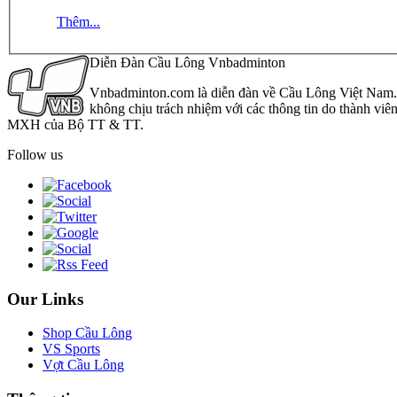
Thêm...
Diễn Đàn Cầu Lông Vnbadminton
Vnbadminton.com là diễn đàn về Cầu Lông Việt Nam. Vn
không chịu trách nhiệm với các thông tin do thành viê
MXH của Bộ TT & TT.
Follow us
Our Links
Shop Cầu Lông
VS Sports
Vợt Cầu Lông