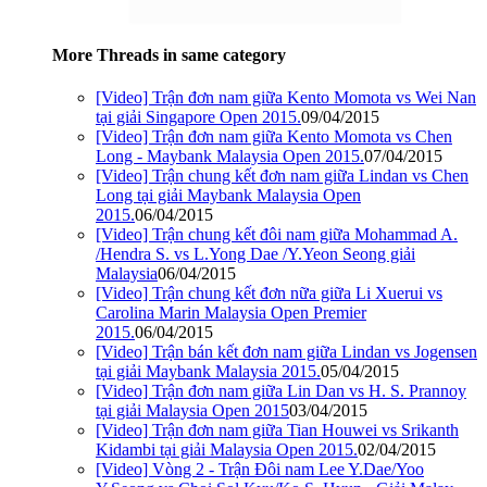
More Threads in same category
[Video] Trận đơn nam giữa Kento Momota vs Wei Nan
tại giải Singapore Open 2015.
09/04/2015
[Video] Trận đơn nam giữa Kento Momota vs Chen
Long - Maybank Malaysia Open 2015.
07/04/2015
[Video] Trận chung kết đơn nam giữa Lindan vs Chen
Long tại giải Maybank Malaysia Open
2015.
06/04/2015
[Video] Trận chung kết đôi nam giữa Mohammad A.
/Hendra S. vs L.Yong Dae /Y.Yeon Seong giải
Malaysia
06/04/2015
[Video] Trận chung kết đơn nữa giữa Li Xuerui vs
Carolina Marin Malaysia Open Premier
2015.
06/04/2015
[Video] Trận bán kết đơn nam giữa Lindan vs Jogensen
tại giải Maybank Malaysia 2015.
05/04/2015
[Video] Trận đơn nam giữa Lin Dan vs H. S. Prannoy
tại giải Malaysia Open 2015
03/04/2015
[Video] Trận đơn nam giữa Tian Houwei vs Srikanth
Kidambi tại giải Malaysia Open 2015.
02/04/2015
[Video] Vòng 2 - Trận Đôi nam Lee Y.Dae/Yoo