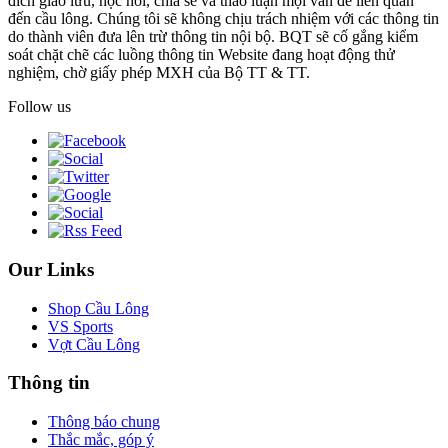
đích giao lưu, học hỏi, chia sẻ và thảo luận mọi vấn đề liên quan
đến cầu lông. Chúng tôi sẽ không chịu trách nhiệm với các thông tin
do thành viên đưa lên trừ thông tin nội bộ. BQT sẽ cố gắng kiểm
soát chặt chẽ các luồng thông tin Website đang hoạt động thử
nghiệm, chờ giấy phép MXH của Bộ TT & TT.
Follow us
Our Links
Shop Cầu Lông
VS Sports
Vợt Cầu Lông
Thông tin
Thông báo chung
Thắc mắc, góp ý