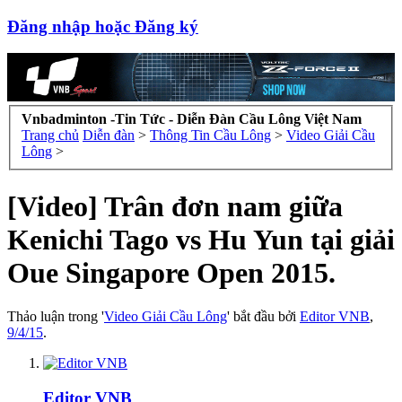
Đăng nhập hoặc Đăng ký
Vnbadminton -Tin Tức - Diễn Đàn Cầu Lông Việt Nam
Trang chủ
Diễn đàn
>
Thông Tin Cầu Lông
>
Video Giải Cầu
Lông
>
[Video] Trân đơn nam giữa
Kenichi Tago vs Hu Yun tại giải
Oue Singapore Open 2015.
Thảo luận trong '
Video Giải Cầu Lông
' bắt đầu bởi
Editor VNB
,
9/4/15
.
Editor VNB