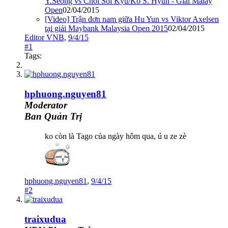
Y.Seong vs Choi Sol Kyu/Ko S. Hyun - Giải Malay
Open
02/04/2015
[Video] Trận đơn nam giữa Hu Yun vs Viktor Axelsen
tại giải Maybank Malaysia Open 2015
02/04/2015
Editor VNB
,
9/4/15
#1
Tags:
hphuong.nguyen81
Moderator
Ban Quản Trị
ko còn là Tago của ngày hôm qua, ú u ze zè
hphuong.nguyen81
,
9/4/15
#2
traixudua