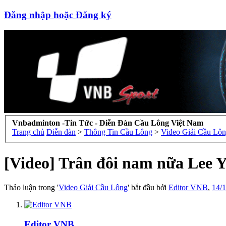
Đăng nhập hoặc Đăng ký
Vnbadminton -Tin Tức - Diễn Đàn Cầu Lông Việt Nam
Trang chủ
Diễn đàn
>
Thông Tin Cầu Lông
>
Video Giải Cầu Lô
[Video] Trân đôi nam nữa Lee Y
Thảo luận trong '
Video Giải Cầu Lông
' bắt đầu bởi
Editor VNB
,
14/1
Editor VNB