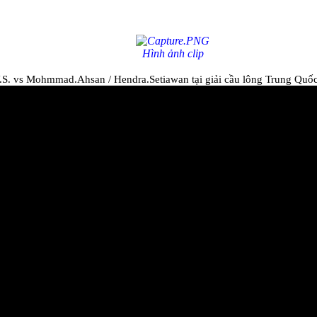
Hình ảnh clip
 Y.S. vs Mohmmad.Ahsan / Hendra.Setiawan tại giải cầu lông Trung Quố