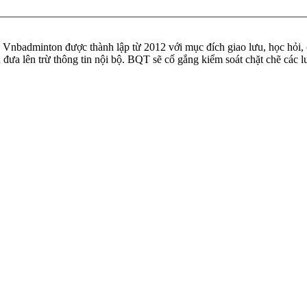
badminton được thành lập từ 2012 với mục đích giao lưu, học hỏi, ch
n đưa lên trừ thông tin nội bộ. BQT sẽ cố gắng kiểm soát chặt chẽ các