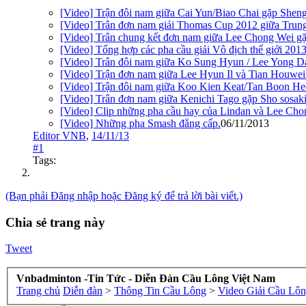
[Video] Trận đôi nam giữa Cai Yun/Biao Chai gặp Sheng
[Video] Trân đơn nam giải Thomas Cup 2012 giữa Trun
[Video] Trân chung kết đơn nam giữa Lee Chong Wei gặ
[Video] Tổng hợp các pha cầu giải Vô địch thế giới 20
[Video] Trân đôi nam giữa Ko Sung Hyun / Lee Yong D
[Video] Trận đơn nam giữa Lee Hyun Il và Tian Houwei
[Video] Trận đôi nam giữa Koo Kien Keat/Tan Boon He
[Video] Trân đơn nam giữa Kenichi Tago gặp Sho sosaki
[Video] Clip những pha cầu hay của Lindan và Lee Chong W
[Video] Những pha Smash đẳng cấp.
06/11/2013
Editor VNB
,
14/11/13
#1
Tags:
(Bạn phải Đăng nhập hoặc Đăng ký để trả lời bài viết.)
Chia sẻ trang này
Tweet
Vnbadminton -Tin Tức - Diễn Đàn Cầu Lông Việt Nam
Trang chủ
Diễn đàn
>
Thông Tin Cầu Lông
>
Video Giải Cầu Lô