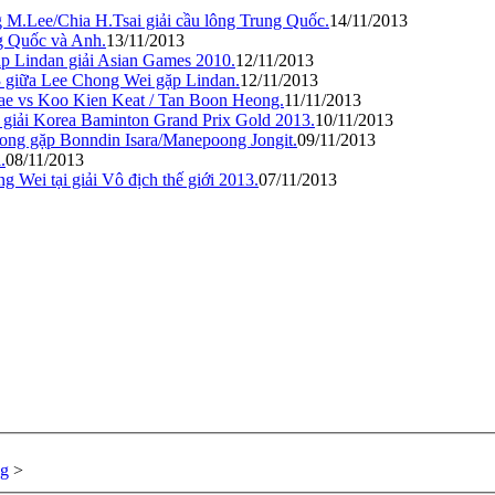
 M.Lee/Chia H.Tsai giải cầu lông Trung Quốc.
14/11/2013
g Quốc và Anh.
13/11/2013
p Lindan giải Asian Games 2010.
12/11/2013
13 giữa Lee Chong Wei gặp Lindan.
12/11/2013
ae vs Koo Kien Keat / Tan Boon Heong.
11/11/2013
 giải Korea Baminton Grand Prix Gold 2013.
10/11/2013
ong gặp Bonndin Isara/Manepoong Jongit.
09/11/2013
.
08/11/2013
ei tại giải Vô địch thế giới 2013.
07/11/2013
ng
>