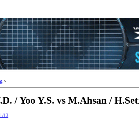
ng
>
.D. / Yoo Y.S. vs M.Ahsan / H.Se
1/13
.