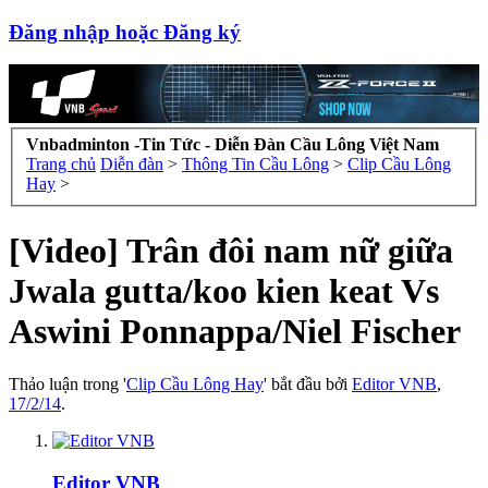
Đăng nhập hoặc Đăng ký
Vnbadminton -Tin Tức - Diễn Đàn Cầu Lông Việt Nam
Trang chủ
Diễn đàn
>
Thông Tin Cầu Lông
>
Clip Cầu Lông
Hay
>
[Video] Trân đôi nam nữ giữa
Jwala gutta/koo kien keat Vs
Aswini Ponnappa/Niel Fischer
Thảo luận trong '
Clip Cầu Lông Hay
' bắt đầu bởi
Editor VNB
,
17/2/14
.
Editor VNB