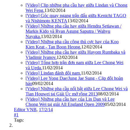
[Video] Clip những pha cầu hay giữa Lindan và Chong
Wei Feng.
13/02/2014
[Video] Góc quay ngang trận đấu giữa Kenichi TAGO
và Nishimoto KENTA
13/02/2014
[Video] Những pha cầu hay giữa Hendra Setiawan /
Markis Kido và Ryan Agung Saputra / Wahyu
Nayaka.
13/02/2014
[Video] Những pha cầu công thủ cực hay của Koo
Kien Keat - Tan Boon Heong.
12/02/2014
[Video] Những pha cầu hay giữa Hayom Rumbaka và
Vladimir Ivanov.
12/02/2014
[Video] Tổng hợp trận đơn nam giữa Lee Chong Wei
và Ueda.
11/02/2014
[Video] Lindan đánh đôi nam.
11/02/2014
[Video] Lee Yong Dae/Jung Jae Sung - Cặp đôi hoàn
hảo
09/02/2014
[Video] Những pha cầu nổi bật giữa Lee Chong Wei và
Tian Houwei tại Giải Úc mở rộng 2013
08/02/2014
[Video] Những pha cầu hay của Lin Dan và Lee
Chong Wei tại giải All England Open 2009
05/02/2014
Editor VNB
,
17/2/14
#1
Tags: