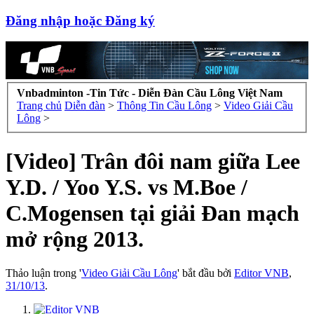
Đăng nhập hoặc Đăng ký
Vnbadminton -Tin Tức - Diễn Đàn Cầu Lông Việt Nam
Trang chủ
Diễn đàn
>
Thông Tin Cầu Lông
>
Video Giải Cầu
Lông
>
[Video] Trân đôi nam giữa Lee
Y.D. / Yoo Y.S. vs M.Boe /
C.Mogensen tại giải Đan mạch
mở rộng 2013.
Thảo luận trong '
Video Giải Cầu Lông
' bắt đầu bởi
Editor VNB
,
31/10/13
.