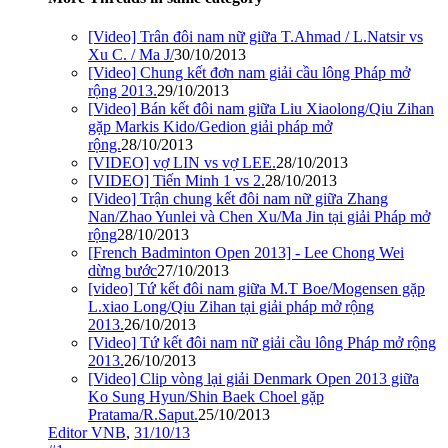
[Video] Trân đôi nam nữ giữa T.Ahmad / L.Natsir vs
Xu C. / Ma J/
30/10/2013
[Video] Chung kết đơn nam giải cầu lông Pháp mở
rộng 2013.
29/10/2013
[Video] Bán kết đôi nam giữa Liu Xiaolong/Qiu Zihan
gặp Markis Kido/Gedion giải pháp mở
rộng.
28/10/2013
[VIDEO] vợ LIN vs vợ LEE.
28/10/2013
[VIDEO] Tiến Minh 1 vs 2.
28/10/2013
[Video] Trận chung kết đôi nam nữ giữa Zhang
Nan/Zhao Yunlei và Chen Xu/Ma Jin tại giải Pháp mở
rộng
28/10/2013
[French Badminton Open 2013] - Lee Chong Wei
dừng bước
27/10/2013
[video] Tứ kết đôi nam giữa M.T Boe/Mogensen gặp
L.xiao Long/Qiu Zihan tại giải pháp mở rộng
2013.
26/10/2013
[Video] Tứ kết đôi nam nữ giải cầu lông Pháp mở rộng
2013.
26/10/2013
[Video] Clip vòng lại giải Denmark Open 2013 giữa
Ko Sung Hyun/Shin Baek Choel gặp
Pratama/R.Saput.
25/10/2013
Editor VNB
,
31/10/13