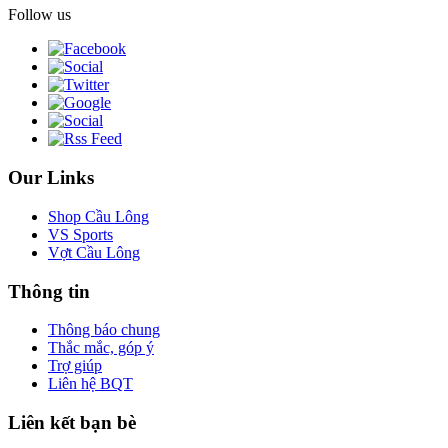
Follow us
Our Links
Shop Cầu Lông
VS Sports
Vợt Cầu Lông
Thông tin
Thông báo chung
Thắc mắc, góp ý
Trợ giúp
Liên hệ BQT
Liên kết bạn bè